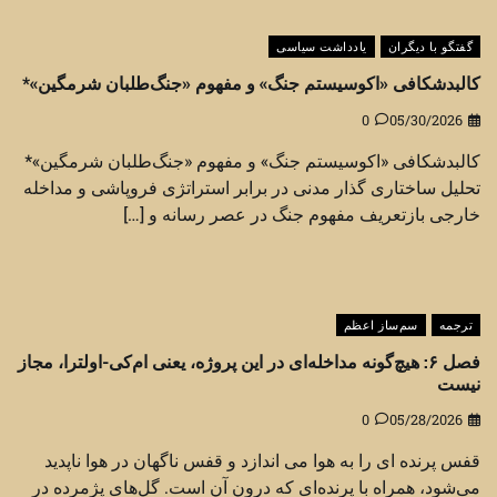
گفتگو با دیگران
یادداشت سیاسی
کالبدشکافی «اکوسیستم جنگ» و مفهوم «جنگ‌طلبان شرمگین»*
0
05/30/2026
کالبدشکافی «اکوسیستم جنگ» و مفهوم «جنگ‌طلبان شرمگین»*
تحلیل ساختاری گذار مدنی در برابر استراتژی فروپاشی و مداخله
خارجی بازتعریف مفهوم جنگ در عصر رسانه و […]
ترجمه
سم‌ساز اعظم
فصل ۶: هیچ‌گونه مداخله‌ای در این پروژه، یعنی ام‌کی-اولترا، مجاز
نیست
0
05/28/2026
قفس پرنده ای را به هوا می اندازد و قفس ناگهان در هوا ناپدید
می‌شود، همراه با پرنده‌ای که درون آن است. گل‌های پژمرده در