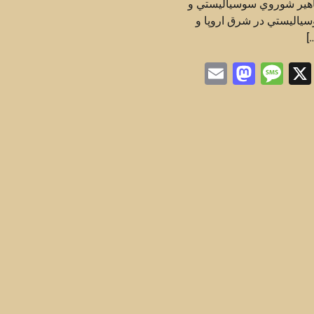
اهير شوروي سوسياليستي و
ياليستي در شرق اروپا و
]
Mastodon
Email
Message
Telegra
Whats
Fac
X
Sh