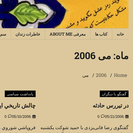
Ski
t
conten
خانه
کتاب ها
معرفی ABOUT ME
خاطرات زندان
سم‌
ماه:
می 2006
Home
2006
می
گفتگو با دیگران
یادداشت سیاسی
در تیررس حادثه
چالش تاريخي ايا
0
05/10/2006
0
05/21/2006
گفتگوی رضا فانی‌یزدی با حمید شوکت يكشنبه
فروپاشي شوروي و فر