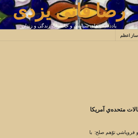
رضا فانی یزدی
یادداشت های سیاسی و خاطرات زندگی و زندان
ساز اعظم
لات متحده‌ي آمريكا
وپاشي توّهم صلح: ‌ ‌با