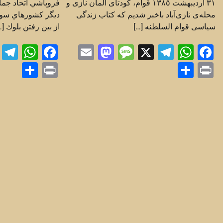
٣١ ارديبهشت ١٣٨٥ قوام، کودتای آلمان نازی و
فروپاشي اتحاد جم
محله‌ی نازی‌آباد باخبر شدیم که کتاب زندگی
ديگر كشورهاي سوس
سیاسی قوام السلطنه […]
از بين رفتن بلوك […
m
App
ebook
Mastodon
Email
Message
Telegram
WhatsApp
Facebook
X
are
Print
Share
Print