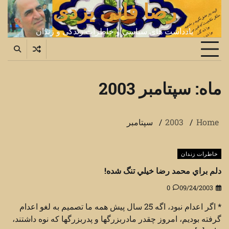
رضا فانی یزدی
Ski
t
conten
یادداشت های سیاسی و خاطرات زندگی و زندان
ماه:
سپتامبر 2003
Home
2003
سپتامبر
خاطرات زندان
دلم براي محمد رضا خيلي تنگ شده!
0
09/24/2003
* اگر اعدام نبود، اگه 25 سال پيش همه ما تصميم به لغو اعدام
گرفته بوديم، امروز چقدر مادربزرگها و پدربزرگها که نوه داشتند،