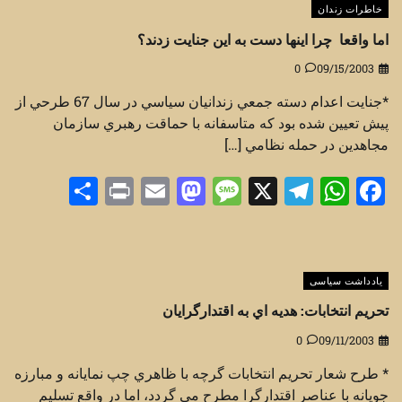
خاطرات زندان
اما واقعا چرا اينها دست به اين جنايت زدند؟
0
09/15/2003
*جنايت اعدام دسته جمعي زندانيان سياسي در سال 67 طرحي از
پيش تعيين شده بود که متاسفانه با حماقت رهبري سازمان
مجاهدين در حمله نظامي […]
Share
Print
Mastodon
Email
Message
Telegram
WhatsApp
Facebook
X
یادداشت سیاسی
تحريم انتخابات: هديه اي به اقتدارگرايان
0
09/11/2003
* طرح شعار تحريم انتخابات گرچه با ظاهري چپ نمايانه و مبارزه
جويانه با عناصر اقتدارگرا مطرح مي گردد، اما در واقع تسليم