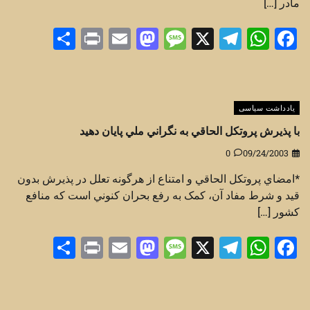
مادر […]
Share
Print
Mastodon
Email
Message
Telegram
WhatsApp
Facebook
X
یادداشت سیاسی
با پذيرش پروتکل الحاقي به نگراني ملي پايان دهيد
0
09/24/2003
*امضاي پروتکل الحاقي و امتناع از هرگونه تعلل در پذيرش بدون
قيد و شرط مفاد آن، کمک به رفع بحران کنوني است که منافع
کشور […]
Share
Print
Mastodon
Email
Message
Telegram
WhatsApp
Facebook
X