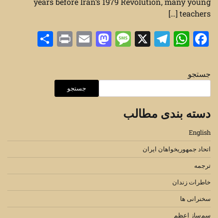
years before Iran’s 1979 Revolution, many young
teachers […]
Share
Print
Mastodon
Email
Message
Telegram
WhatsApp
Facebook
X
جستجو
جستجو
دسته بندی مطالب
English
اتحاد جمهوریخواهان ایران
ترجمه
خاطرات زندان
سخنرانی ها
سم‌ساز اعظم