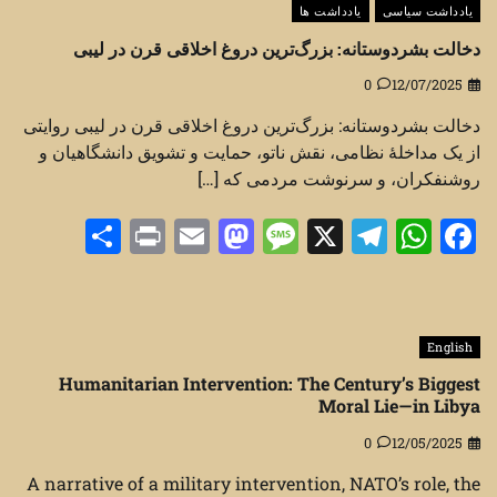
یادداشت سیاسی
یادداشت ها
دخالت بشردوستانه: بزرگ‌ترین دروغ اخلاقی قرن در لیبی
0
12/07/2025
دخالت بشردوستانه: بزرگ‌ترین دروغ اخلاقی قرن در لیبی روایتی
از یک مداخلهٔ نظامی، نقش ناتو، حمایت و تشویق دانشگاهیان و
روشنفکران، و سرنوشت مردمی که […]
Share
Print
Mastodon
Email
Message
Telegram
WhatsApp
Facebook
X
English
Humanitarian Intervention: The Century’s Biggest
Moral Lie—in Libya
0
12/05/2025
A narrative of a military intervention, NATO’s role, the