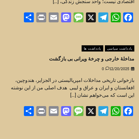
اقتصادی نیست؛ واحد سنجش زندگی، […]
Share
Print
Mastodon
Email
Message
Telegram
WhatsApp
Facebook
X
یادداشت سیاسی
یادداشت ها
مداخلهٔ خارجی و چرخهٔ ویرانی بی بازگشت
0
12/20/2025
بازخوانی تاریخی مداخلات امپریالیستی در الجزایر، هندوچین،
افغانستان و ایران و عراق و لیبی هدف اصلی من از این نوشته
این است که می‌خواهم نشان […]
Share
Print
Mastodon
Email
Message
Telegram
WhatsApp
Facebook
X