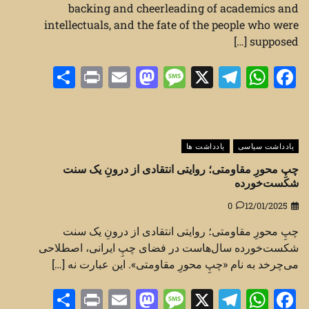
backing and cheerleading of academics and
intellectuals, and the fate of the people who were
supposed […]
Share
Print
Mastodon
Email
Message
Telegram
WhatsApp
Facebook
X
یادداشت سیاسی
یادداشت ها
چپِ محورِ مقاومتی؛ روایتی انتقادی از درونِ یک سنت
شکست‌خورده
0
12/01/2025
چپِ محورِ مقاومتی؛ روایتی انتقادی از درونِ یک سنت
شکست‌خورده سال‌هاست در فضای چپِ ایرانی، اصطلاحی
می‌چرخد به نام «چپِ محورِ مقاومتی». این عبارت نه […]
Share
Print
Mastodon
Email
Message
Telegram
WhatsApp
Facebook
X