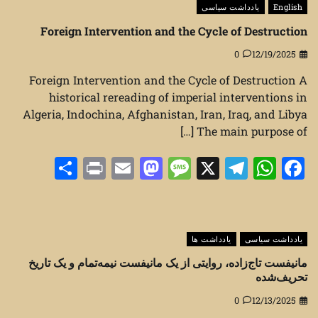
English
یادداشت سیاسی
Foreign Intervention and the Cycle of Destruction
0
12/19/2025
Foreign Intervention and the Cycle of Destruction A
historical rereading of imperial interventions in
Algeria, Indochina, Afghanistan, Iran, Iraq, and Libya
The main purpose of […]
Share
Print
Mastodon
Email
Message
Telegram
WhatsApp
Facebook
X
یادداشت سیاسی
یادداشت ها
مانیفست تاج‌زاده، روایتی از یک مانیفست نیمه‌تمام و یک تاریخ
تحریف‌شده
0
12/13/2025