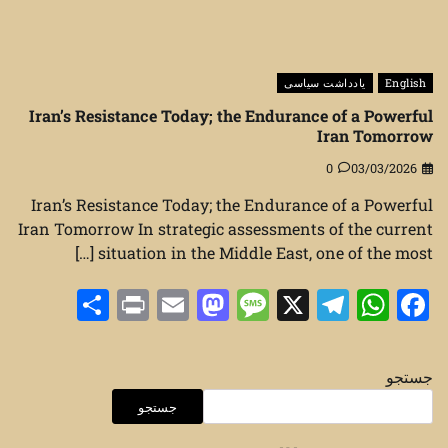
English
یادداشت سیاسی
Iran’s Resistance Today; the Endurance of a Powerful
Iran Tomorrow
0
03/03/2026
Iran’s Resistance Today; the Endurance of a Powerful
Iran Tomorrow In strategic assessments of the current
situation in the Middle East, one of the most […]
Share
Print
Mastodon
Email
Message
Telegram
WhatsApp
Facebook
X
جستجو
جستجو