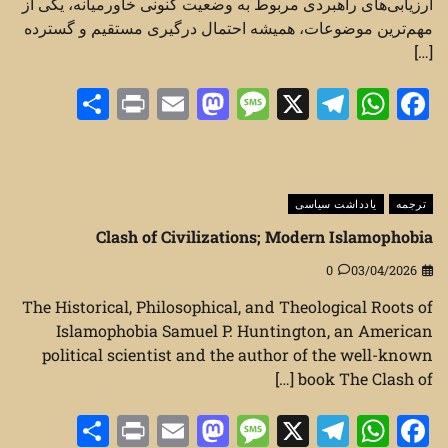
ارزیابی‌های راهبردی مربوط به وضعیت کنونی خاورمیانه، یکی از
مهم‌ترین موضوعات، همیشه احتمال درگیری مستقیم و گسترده
[…]
Share
Print
Mastodon
Email
Message
Telegram
WhatsApp
Facebook
X
ترجمه
یادداشت سیاسی
Clash of Civilizations; Modern Islamophobia
0
03/04/2026
The Historical, Philosophical, and Theological Roots of
Islamophobia Samuel P. Huntington, an American
political scientist and the author of the well-known
book The Clash of […]
Share
Print
Mastodon
Email
Message
Telegram
WhatsApp
Facebook
X