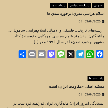
عمومی
یادداشت سیاسی
یادداشت ها
اسلام هراسی مدرن؛ برخورد تمدن ها
0
03/04/2026
ریشه‌های تاریخی، فلسفی و الاهیاتی اسلام‌هراسی ساموئل پی.
هانتینگتون، دانشمند علوم سیاسی آمریکایی و نویسندهٔ کتاب
مشهور برخورد تمدن‌ها در سال ۱۹۹۶ و در […]
Share
Print
Mastodon
Email
Message
Telegram
WhatsApp
Facebook
X
یادداشت ها
مسئله اصلی «مقاومت ایران» است
0
03/04/2026
ایستادگی امروز ایران؛ ماندگاری ایران قدرتمند فرداست در