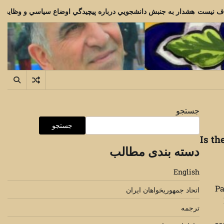
ا دوم خرداد مترادف نيست
هشدار به جنبش دانشجويي درباره پيچيدگي اوض
جستجو
جستجو
Is th
دسته بندی مطالب
English
Pa
اتحاد جمهوریخواهان ایران
ترجمه