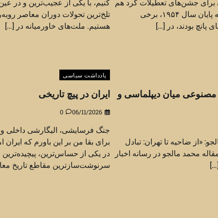
ن برای جشن‌های تعطیلات گرد هم
کنیم، با یکی از عجیب‌ترین و در عی
می‌آیند. با نزدیک شدن به پایان سال ۱۹۵۴، برخی
تلخ‌ترین تحولات دوران معاصر روبه‌ر
انچ بودند، در […]
هستیم. ملت‌های خاورمیانه در […]
یادداشت سیاسی
 مصنوعی میان دیپلماسی و
ایران در پیچ تاریخی
0
06/11/2026
جنگ فرسایشی، الیگارشی داخلی و ن
و: «از ضاحیه تا تهران: تبادل
برای بقا من بر این باورم که ایران ا
قاله محمد مالجو در رسانه اخبار
در یکی از حساس‌ترین، پیچیده‌ترین 
…]
سرنوشت‌سازترین مقاطع تاریخ معا