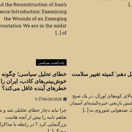
]
d the Reconstruction of Iran’s
ence Introduction: Examining
the Wounds of an Emerging
rontation We are in the midst
of […]
یادداشت سیاسی
دهم: کمیته تغییر سلامت
خطای تحلیل سیاسی؛ چگونه
خوش‌بینی‌های کاذب، ایران را 
خطرهای آینده غافل می‌کند؟
بالای کوه‌های اورال، در یک صبح
0
06/26/2026
ل ۱۹۶۰، درخشش نارنجی خیره‌کننده‌ای آسمان
 ضدهوایی شوروی به […]
چرا نباید دچار خطای تحلیلی شد و م
تفاهم نامه را بیش از آنچه هاست
بزرگنمایی کرد ؟ در رابطه با مذاکرا
و جنگ […]