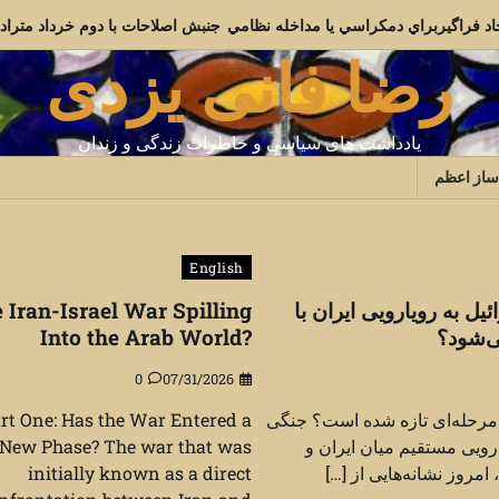
ج از بن بست: اتحاد فراگيربراي دمکراسي يا مداخله نظامي
جنبش اصلاحات ب
رضا فانی یزدی
یادداشت های سیاسی و خاطرات زندگی و زندان
ساز اعظم
English
ئیل به رویارویی ایران با
e Iran-Israel War Spilling
ی‌شود؟
Into the Arab World?
0
07/31/2026
 مرحله‌ای تازه شده است؟ جنگی
rt One: Has the War Entered a
ارویی مستقیم میان ایران و
New Phase? The war that was
امروز نشانه‌هایی از […]
initially known as a direct