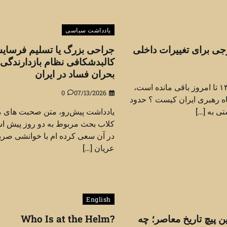
یادداشت سیاسی
جی برای تغییرات داخلی
جراحی بزرگ یا تسلیم فرسای
کالبدشکافی نظام بازدارندگی 
بحران فساد در ایران
پرسشی که از سال ۱۳۶۵ تا امروز باقی مانده است،
0
07/13/2026
ه رهبری ایران کیست ؟ حدود
ی به […]
یادداشت پیش‌رو، متن صحبت های م
کلاب بحث مربوط به دو روز پیش ا
در آن سعی کرده ام با خوانشی صری
عریان […]
English
ن پیچ تاریخ معاصر؛ چه
Who Is at the Helm?