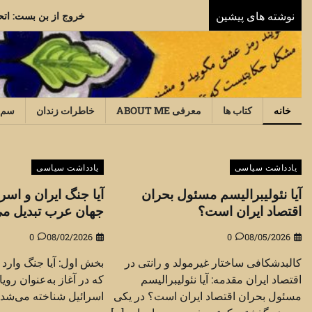
Ski
نوشته های پیشین
خرو
t
conten
خانه
کتاب ها
معرفی ABOUT ME
خاطرات زندان
سم‌
یادداشت سیاسی
یادداشت سیاسی
آیا نئولیبرالیسم مسئول بحران
آیا جنگ ایران و اسرا
اقتصاد ایران است؟
جهان عرب تبدیل م
0
08/02/2026
0
08/05/2026
کالبدشکافی ساختار غیرمولد و رانتی در
بخش اول: آیا جنگ وارد
اقتصاد ایران مقدمه: آیا نئولیبرالیسم
که در آغاز به‌عنوان روی
مسئول بحران اقتصاد ایران است؟ در یکی
اسرائیل شناخته می‌شد، 