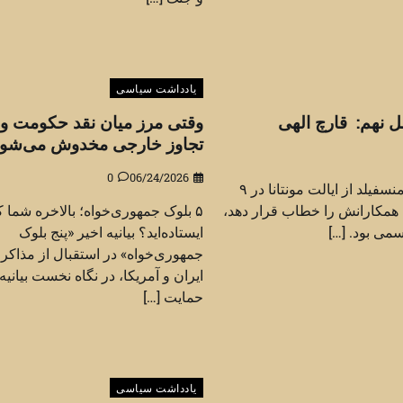
یادداشت سیاسی
 نهم: قارچ الهی
وقتی مرز میان نقد حکومت و 
تجاوز خارجی مخدوش می‌شود
0
06/24/2026
زمانی که سناتور مایک منسفیلد از ایالت مونتانا در ۹
خاست تا همکارانش را خطاب قرار دهد،
۵ بلوک جمهوری‌خواه؛ بالاخره شما ک
می بود. […]
ایستاده‌اید؟ بیانیه اخیر «پنج بلوک
جمهوری‌خواه» در استقبال از مذاکر
ایران و آمریکا، در نگاه نخست بیانیه‌
حمایت […]
یادداشت سیاسی