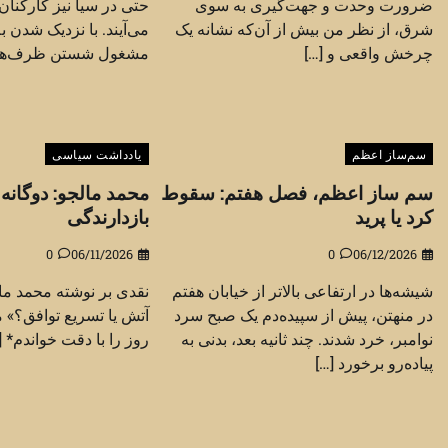
ضرورت وحدت و جهت‌گیری به سوی
حتی در سیا نیز کارکنا
شرق، از نظر من بیش از آن‌که نشانه یک
چرخش واقعی و […]
مشغول شستن ظرف‌های پ
سم‌ساز اعظم
یادداشت سیاسی
سم ساز اعظم، فصل هفتم: سقوط
محمد مالجو: دوگانه
کرد یا پرید
بازدارندگی
0
06/11/2026
0
06/12/2026
شیشه‌ها در ارتفاعی بالاتر از خیابان هفتم
نقدی بر نوشته محمد مالج
در منهتن، پیش از سپیده‌دم یک صبح سرد
آتش یا تسریع توافق؟» م
نوامبر، خرد شدند. چند ثانیه بعد، بدنی به
روز را با دقت خواندم* [
پیاده‌رو برخورد […]