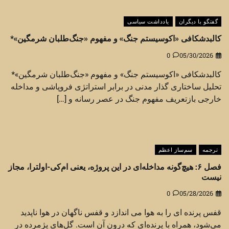
گفتگو با دیگران
یادداشت سیاسی
کالبدشکافی «اکوسیستم جنگ» و مفهوم «جنگ‌طلبان شرمگین»*
0
05/30/2026
کالبدشکافی «اکوسیستم جنگ» و مفهوم «جنگ‌طلبان شرمگین»*
تحلیل ساختاری گذار مدنی در برابر استراتژی فروپاشی و مداخله
خارجی بازتعریف مفهوم جنگ در عصر رسانه و […]
ترجمه
سم‌ساز اعظم
فصل ۶: هیچ‌گونه مداخله‌ای در این پروژه، یعنی ام‌کی-اولترا، مجاز
نیست
0
05/28/2026
قفس پرنده ای را به هوا می اندازد و قفس ناگهان در هوا ناپدید
می‌شود، همراه با پرنده‌ای که درون آن است. گل‌های پژمرده در