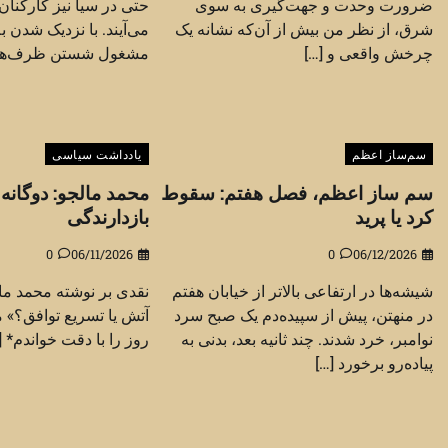
ضرورت وحدت و جهت‌گیری به سوی
حتی در سیا نیز کارکنا
شرق، از نظر من بیش از آن‌که نشانه یک
چرخش واقعی و […]
مشغول شستن ظرف‌های پ
سم‌ساز اعظم
یادداشت سیاسی
سم ساز اعظم، فصل هفتم: سقوط
محمد مالجو: دوگانه
کرد یا پرید
بازدارندگی
0
06/11/2026
0
06/12/2026
شیشه‌ها در ارتفاعی بالاتر از خیابان هفتم
نقدی بر نوشته محمد مالج
در منهتن، پیش از سپیده‌دم یک صبح سرد
آتش یا تسریع توافق؟» م
نوامبر، خرد شدند. چند ثانیه بعد، بدنی به
روز را با دقت خواندم* [
پیاده‌رو برخورد […]