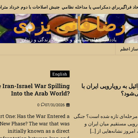
وج از بن بست: اتحاد فراگيربراي دمکراسي يا مداخله نظامي
جنبش اصلاحات 
رضا فانی یزدی
یادداشت های سیاسی و خاطرات زندگی و زندان
ساز اعظم
English
ئیل به رویارویی ایران با
e Iran-Israel War Spilling
ی‌شود؟
Into the Arab World?
0
07/31/2026
 مرحله‌ای تازه شده است؟ جنگی
rt One: Has the War Entered a
ارویی مستقیم میان ایران و
New Phase? The war that was
امروز نشانه‌هایی از […]
initially known as a direct