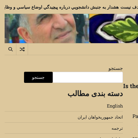
با دوم خرداد مترادف نيست
هشدار به جنبش دانشجويي درباره پيچيدگي اوض
جستجو
جستجو
Is th
دسته بندی مطالب
English
Pa
اتحاد جمهوریخواهان ایران
ترجمه