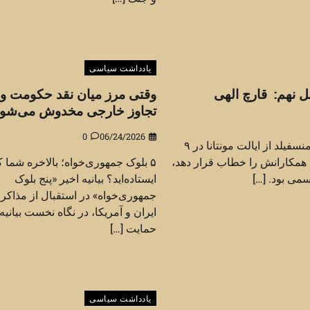
یادداشت سیاسی
 نهم: قارچ الهی
وقتی مرز میان نقد حکومت و 
تجاوز خارجی مخدوش می‌شود
0
06/24/2026
زمانی که سناتور مایک منسفیلد از ایالت مونتانا در ۹
خاست تا همکارانش را خطاب قرار دهد،
۵ بلوک جمهوری‌خواه؛ بالاخره شما ک
می بود. […]
ایستاده‌اید؟ بیانیه اخیر «پنج بلوک
جمهوری‌خواه» در استقبال از مذاکر
ایران و آمریکا، در نگاه نخست بیانیه‌
حمایت […]
یادداشت سیاسی