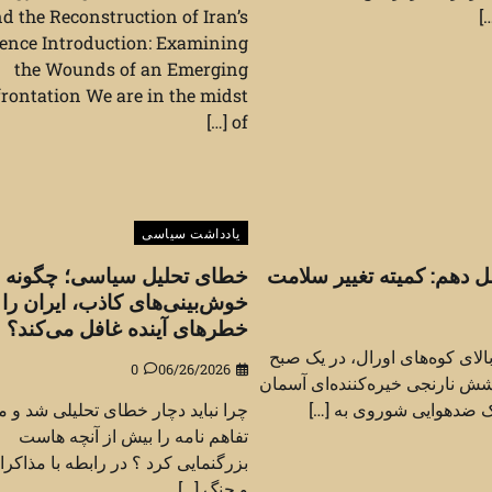
]
d the Reconstruction of Iran’s
ence Introduction: Examining
the Wounds of an Emerging
rontation We are in the midst
of […]
یادداشت سیاسی
دهم: کمیته تغییر سلامت
خطای تحلیل سیاسی؛ چگونه
خوش‌بینی‌های کاذب، ایران را 
خطرهای آینده غافل می‌کند؟
بالای کوه‌های اورال، در یک صبح
0
06/26/2026
ل ۱۹۶۰، درخشش نارنجی خیره‌کننده‌ای آسمان
 ضدهوایی شوروی به […]
چرا نباید دچار خطای تحلیلی شد و م
تفاهم نامه را بیش از آنچه هاست
بزرگنمایی کرد ؟ در رابطه با مذاکرا
و جنگ […]