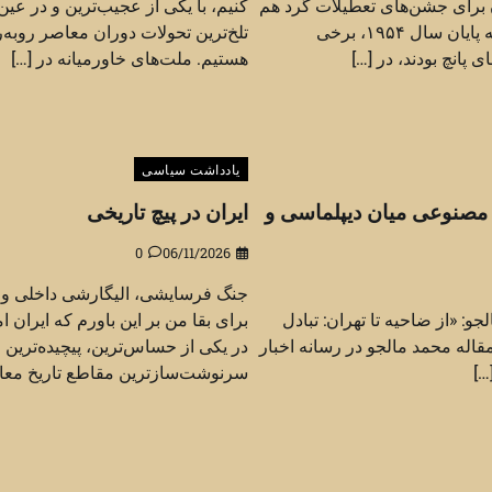
ن برای جشن‌های تعطیلات گرد هم
کنیم، با یکی از عجیب‌ترین و در عی
می‌آیند. با نزدیک شدن به پایان سال ۱۹۵۴، برخی
تلخ‌ترین تحولات دوران معاصر روبه‌ر
انچ بودند، در […]
هستیم. ملت‌های خاورمیانه در […]
یادداشت سیاسی
 مصنوعی میان دیپلماسی و
ایران در پیچ تاریخی
0
06/11/2026
جنگ فرسایشی، الیگارشی داخلی و ن
و: «از ضاحیه تا تهران: تبادل
برای بقا من بر این باورم که ایران ا
قاله محمد مالجو در رسانه اخبار
در یکی از حساس‌ترین، پیچیده‌ترین 
…]
سرنوشت‌سازترین مقاطع تاریخ معا