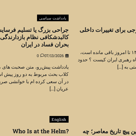
یادداشت سیاسی
جی برای تغییرات داخلی
جراحی بزرگ یا تسلیم فرسای
کالبدشکافی نظام بازدارندگی 
بحران فساد در ایران
پرسشی که از سال ۱۳۶۵ تا امروز باقی مانده است،
0
07/13/2026
ه رهبری ایران کیست ؟ حدود
ی به […]
یادداشت پیش‌رو، متن صحبت های م
کلاب بحث مربوط به دو روز پیش ا
در آن سعی کرده ام با خوانشی صری
عریان […]
English
ن پیچ تاریخ معاصر؛ چه
Who Is at the Helm?