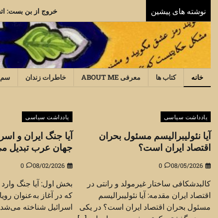
Ski
نوشته های پیشین
خر
t
conten
خانه
کتاب ها
معرفی ABOUT ME
خاطرات زندان
سم‌
یادداشت سیاسی
یادداشت سیاسی
آیا نئولیبرالیسم مسئول بحران
آیا جنگ ایران و اسرا
اقتصاد ایران است؟
جهان عرب تبدیل م
0
08/02/2026
0
08/05/2026
کالبدشکافی ساختار غیرمولد و رانتی در
بخش اول: آیا جنگ وارد
اقتصاد ایران مقدمه: آیا نئولیبرالیسم
که در آغاز به‌عنوان روی
مسئول بحران اقتصاد ایران است؟ در یکی
اسرائیل شناخته می‌شد، 