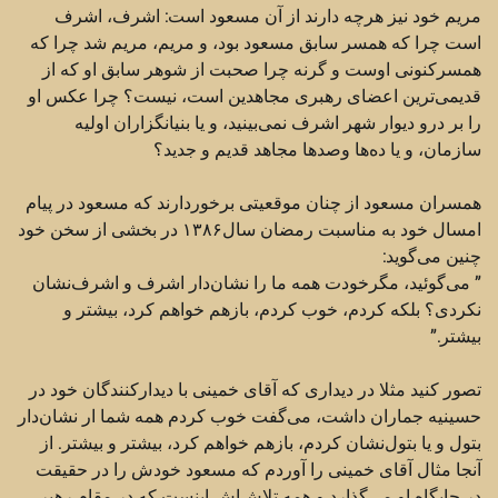
مریم خود نیز هرچه ‏دارند از آن مسعود است: اشرف، اشرف
است چرا که همسر سابق مسعود بود، و مریم، مریم شد چرا که
‏همسرکنونی اوست و گرنه چرا صحبت از شوهر سابق او که از
قدیمی‌ترین اعضای رهبری مجاهدین است،‌ ‏نیست؟ چرا عکس او
را بر درو دیوار شهر اشرف نمی‌بینید، و یا بنیانگزاران اولیه
سازمان، و یا ده‌ها وصدها ‏مجاهد قدیم و جدید؟
همسران مسعود از چنان موقعیتی برخوردارند که مسعود در پیام
امسال خود به مناسبت رمضان سال۱۳۸۶ در ‏بخشی از سخن خود
چنین می‌گوید:‏
‏” می‌گوئید، مگرخودت همه ما را نشان‌دار اشرف و اشرف‌نشان
نکردی؟ بلکه کردم، خوب کردم، بازهم خواهم ‏کرد، بیشتر و
بیشتر.”‏
تصور کنید مثلا در دیداری که آقای خمینی با دیدارکنندگان خود در
حسینیه جماران داشت، می‌گفت خوب کردم ‏همه شما ار نشان‌دار
بتول و یا بتول‌نشان کردم، بازهم خواهم کرد، بیشتر و بیشتر. از
آنجا مثال آقای خمینی را ‏آوردم که مسعود خودش را در حقیقت
در جایگاه او می‌گذارد و همه تلاش‌اش اینست که در مقام رهبر،