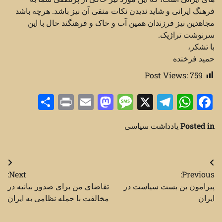
فرهنگ ایرانی و شاید ندیدن نکات منفی آن نیز باشد. هرچه باشد
مجاهدین نیز فرزندان همین آب و خاک و فرهنگند حال با این
سرنوشت تراژیک.
با تشکر،
حمید فرخنده
Post Views:
759
Share
Print
Mastodon
Email
Message
Telegram
WhatsApp
Facebook
X
Posted in
یادداشت سیاسی
راهبری
Next:
Previous:
نوشته
پیرامون بن بست سیاست در
تقاضای من برای صدور بیانیه در
ایران
مخالفت با حمله نظامی به ایران