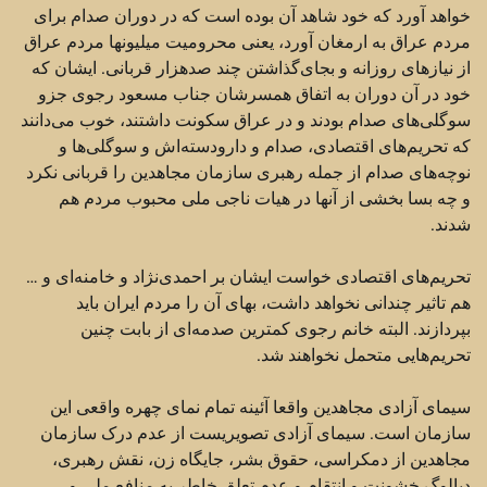
خواهد آورد که خود شاهد آن بوده است که در دوران صدام برای
مردم عراق به ارمغان ‏آورد، یعنی محرومیت میلیونها مردم عراق
از نیازهای روزانه و بجای‌گذاشتن چند صدهزار قربانی. ایشان که
‏خود در آن دوران به اتفاق همسرشان جناب مسعود رجوی جزو
سوگلی‌های صدام بودند و در عراق سکونت ‏داشتند، خوب می‌دانند
که تحریم‌های اقتصادی، صدام و دارودسته‌اش و سوگلی‌ها و
نوچه‌های صدام از جمله ‏رهبری سازمان مجاهدین را قربانی نکرد
و چه بسا بخشی از آنها در هیات ناجی ملی محبوب مردم هم
شدند.‏
تحریم‌های اقتصادی خواست ایشان بر احمدی‌نژاد و خامنه‌ای و …
هم تاثیر چندانی نخواهد داشت، بهای آن را ‏مردم ایران باید
بپردازند. البته خانم رجوی کمترین صدمه‌ای از بابت چنین
تحریم‌هایی متحمل نخواهند شد.‏
سیمای آزادی مجاهدین واقعا آئینه تمام نمای چهره واقعی این
سازمان است. سیمای آزادی تصویریست از عدم ‏درک سازمان
مجاهدین از دمکراسی، حقوق بشر، جایگاه زن، نقش رهبری،
دیالوگ خشونت و انتقام و عدم تعلق ‏خاطر به منافع ملی و