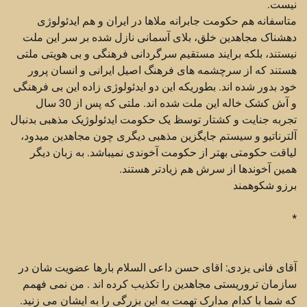
نیست.
متاسفانه هم حکومت جابرانه ملاها در ایران و هم ایدئولوژی
دهشناک مجاهدین خلق، بلای آسمانی نازل شده بر سر این ملت
نیستند، بلکه برایند مستقیم سرگردانی فرهنگی و بی هویتی ملتی
هستند که از سرچشمه های فرهنگ اصیل ایرانی و انسان پرور
خود بدور شده اند. بطوریکه این دو ایدئولوژی زاده این بی فرهنگی
و آش کشک خاله این ملت شده اند. ملتی که پس از 30 سال
تجربه جنایت و کشتار توسظ یک حکومت ایدئولوژیک مذهبی بدنبال
آلترناتیو و سیستم جایگزین مذهبی دیگری چون مجاهدین میدود،
لیاقت حکومتی بهتر از حکومت آخوندی نمیباشد. به زبان دیگر
همین آخوندها از سرش هم زیادتر هستند.
برزو شکوهمند
*
آقای فانی یزدی: اقای حسن داعی السلام بارها عضویت شان در
سازمان تروریستی مجاهدین را تکذیب کرده اند . من نمی فهمم
که شما با کدام مدارک تهمت به این بزرگی را به ایشان می زنید.