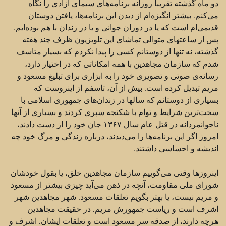
دو ماه گذشته تقریبا روزانه ‏برنامه‌های سیمای آزادی را نگاه
می‌کنم. بیشتر انگیزه‌ام از دیدن این برنامه‌ها، یافتن دوستان
قدیمی‌ام است که یا در ‏دوران جوانی و یا در زندان با هم بوده‌ایم.
پس از ساعتهای متوالی تماشای این تلویزیون ظرف چند هفته
گذشته، نه ‏تنها از دوستانم کسی را پیدا نکردم که بسیار متاسف
شدم که سازمان مجاهدین با همه امکاناتی که در اختیار دارد،
‏رسانه‌ی صوتی و تصویری خود را به ابزاری برای تبلیغ مسعود و
مریم تبدیل کرده است. بیش از آن، تاسفم از ‏اینروست که
بسیاری از دوستانم که سالها در زندان‌های جمهوری اسلامی با
سخت‌ترین شرایط و توام با شکنجه ‏سپری کردند و بسیاری از آنها
ناجوانمردانه در قتل عام سال ۱۳۶۷ جان خود را از دست دادند،
امروز اگر این ‏برنامه‌ها را می‌دیدند، درباره زندگی و مرگ خود چه
اندیشه و احساسی داشتند.‏
اینروزها وقتی می‌گوییم سازمان مجاهدین خلق، یا بقول خودشان
شورای ملی مقاومت، آنچه در ذهن می‌آید چیزی ‏بیشتر از مسعود
و مریم نیست، یا بهتر بگویم تعلقات مسعود. شهر مجاهدین شهر
اشرف است و ریاست جمهورش ‏مریم. در حقیقت مجاهدین
هرچه دارند، ‌از صدقه سر مسعود است و تعلقات ایشان. اشرف و