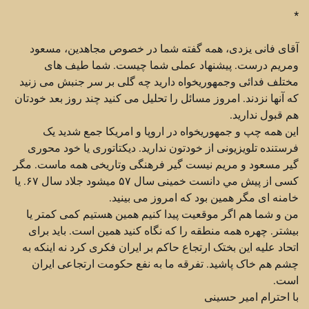
*
آقای فانی يزدی، همه گفته شما در خصوص مجاهدين، مسعود
ومريم درست. پيشنهاد عملی شما چيست. شما طيف های
مختلف فدائی وجمهوريخواه داريد چه گلی بر سر جنبش می زنيد
که آنها نزدند. امروز مسائل را تحليل می کنيد چند روز بعد خودتان
هم قبول نداريد.
اين همه چپ و جمهوريخواه در اروپا و امريکا جمع شديد يک
فرستنده تلويزيونی از خودتون نداريد. ديکتاتوری يا خود محوری
گير مسعود و مريم نيست گير فرهنگی وتاريخی همه ماست. مگر
کسی از پيش مي دانست خمينی سال ۵۷ ميشود جلاد سال ۶۷. يا
خامنه ای مگر همين بود که امروز می بينيد.
من و شما هم اگر موقعيت پيدا کنيم همين هستيم کمی کمتر يا
بيشتر. چهره همه منطقه را که نگاه کنيد همين است. بايد برای
اتحاد عليه اين بختک ارتجاع حاکم بر ايران فکری کرد نه اينکه به
چشم هم خاک پاشيد. تفرقه ما به نفع حکومت ارتجاعی ايران
است.
با احترام امير حسينی