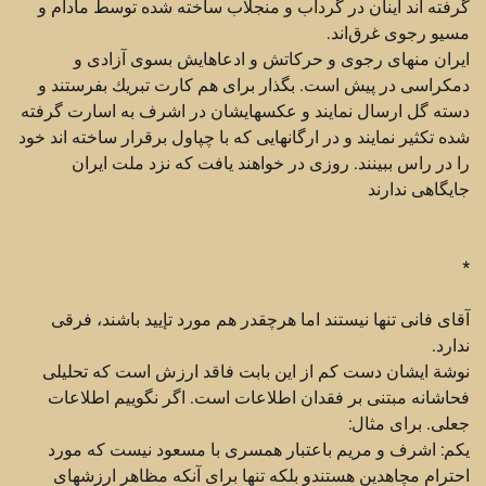
گرفته اند اينان در گرداب و منجلاب ساخته شده توسط مادام و
مسيو رجوی غرق‌اند.
ايران منهای رجوی و حركاتش و ادعاهايش بسوی آزادی و
دمكراسی در پيش است. بگذار برای هم كارت تبريك بفرستند و
دسته گل ارسال نمايند و عكسهايشان در اشرف به اسارت گرفته
شده تكثير نمايند و در ارگانهايی كه با چپاول برقرار ساخته اند خود
را در راس ببينند. روزی در خواهند يافت كه نزد ملت ايران
جايگاهی ندارند
*
آقای فانی تنها نیستند اما هرچقدر هم مورد تإیید باشند، فرقی
ندارد.
نوشة ایشان دست کم از این بابت فاقد ارزش است که تحلیلی
فحاشانه مبتنی بر فقدان اطلاعات است. اگر نگوییم اطلاعات
جعلی. برای مثال:
یکم: اشرف و مریم باعتبار همسری با مسعود نیست که مورد
احترام مچاهدین هستندو بلکه تنها برای آنکه مظاهر ارزشهای