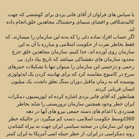
با سپاس های فراوان از آقای فانی یزدی برای کوششی که جهت
کالبدشکافی و افشای سیمای وحشتناک مجاهدین خلق،انجام داده
اند.
اگر حساب افراد ساده دلی را که بدنه این سازمان را میسازند، که
فقط بخاطر نفرت از حکومت اسلامی و مبارزه با آن به این
سازمان روی آورده اند، حدا کنیم، سازمان مجاهدین خلق جزع
محدود سازمان های دهشناکی میباشد که تاریخ بیاد دارد. بی
رحمی و دژخیمی این سازمان را میتوان تنها با تشکیلات خمرهای
سرخ در کامبوچ مقایسه کرد که برای نهادینه کردن یک ایدئولوژی
پوسیده که به زمان ماقبل دوران سنگ تعلق داشت، یک میلیون
انسان قربانی کردند.
همانطور که آقای فانی یزدی اشاره کرده اند اپوزیسیون دمکرات
ایران خطر وجود همچنین سازمان تروریستی را شاید بخاطر
همدردی با اعدام های دسته جمعی نیرو های آنها در دهه
1360توسط حکومت اسلامی، دست کم میگیرد، در حالیکه خطر
وجود این سازمان در صحنه سیاسی ایران جهت به بیراه کشاندن
روند دمکراسی در ایران، از خطر حمله اتمی آمریکا به ایران کمتر