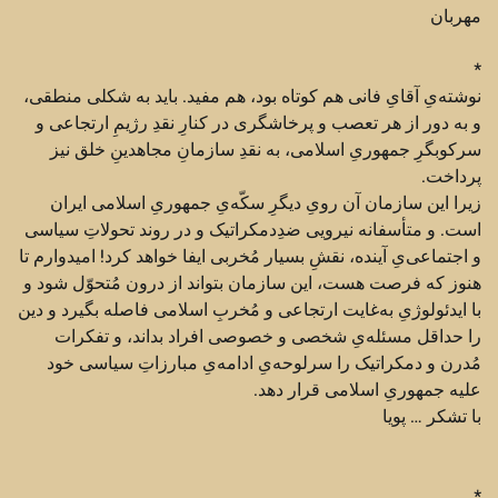
مهربان
*
نوشته‌یِ آقایِ فانی هم کوتاه بود، هم مفید. باید به شکلی منطقی،
و به دور از هر تعصب و پرخاشگری در کنارِ نقدِ رژیمِ ارتجاعی و
سرکوبگرِ جمهوریِ اسلامی، به نقدِ سازمانِ مجاهدینِ خلق نیز
پرداخت.
زیرا این سازمان آن رویِ دیگرِ سکّه‌یِ جمهوریِ اسلامی ایران
است. و متأسفانه نیرویی ضدِ‌دمکراتیک و در روند تحولاتِ سیاسی
و اجتماعی‌یِ آینده، نقشِ بسیار مُخربی ایفا خواهد کرد! امیدوارم تا
هنوز که فرصت هست، این سازمان بتواند از درون مُتحوّل شود و
با ایدئولوژیِ به‌غایت ارتجاعی و مُخربِ اسلامی فاصله بگیرد و دین
را حداقل مسئله‌یِ شخصی و خصوصی افراد بداند، و تفکرات
مُدرن و دمکراتیک را سرلوحه‌یِ ادامه‌یِ مبارزاتِ سیاسی خود
علیه جمهوریِ اسلامی قرار دهد.
با تشکر … پویا
*