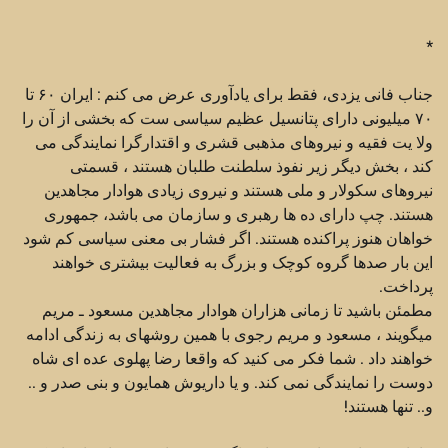
*
جناب فانی یزدی، فقط برای یادآوری عرض می کنم : ایران ۶۰ تا
۷۰ میلیونی دارای پتانسیل عظیم سیاسی ست که بخشی از آن را
ولا یت فقیه و نیروهای مذهبی قشری و اقتدارگرا نمایندگی می
کند ، بخش دیگر زیر نفوذ سلطنت طلبان هستند ، قسمتی
نیروهای سکولار و ملی هستند و نیروی زیادی هوادار مجاهدین
هستند. چپ دارای ده ها رهبری و سازمان می باشد، جمهوری
خواهان هنوز پراکنده هستند. اگر فشار بی معنی سیاسی کم شود
این بار صدها گروه کوچک و بزرگ به فعالیت بیشتری خواهند
پرداخت.
مطمئن باشید تا زمانی هزاران هوادار مجاهدین مسعود ـ مریم
میگویند ، مسعود و مریم رجوی با همین روشهای به زندگی ادامه
خواهند داد . شما فکر می کنید که واقعا رضا پهلوی عده ای شاه
دوست را نمایندگی نمی کند. و یا داریوش همایون و بنی صدر و ..
و.. تنها هستند!