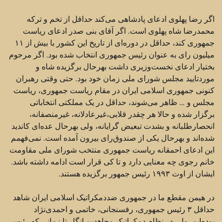
اگر رضا پهلوی ادعای پادشاهی می‌کند حداقل از تخم و ترکه
محمدرضا شاه پهلوی است. اگر آقای بنی صدر ‏ادعای ریاست
جمهوری کند، حداقل در دوره‌ای از تاریخ این کشور با بیش از ۱۱
میلیون رای به عنوان رئیس ‏جمهوری انتخاب شده بود. اگر مرحوم
بختیار ادعای نخست‌وزیری داشت بهرحال برگزیده شاه و
موردتایید مجلس ‏شورای ملی زمان خود بود. حتی وقتی رهبران
کنونی جمهوری اسلامی ایران در مقام ریاست جمهوری، ریاست
‏مجلس و … ظاهر می‌شوند،‌ حداقل در یک مملکتی انتخاباتی
برگزار شده و حالا هر چقدر قلابی،‌غیرعادلانه، ‏غیرمنصفانه،
انحصارطلبانه و بشدت تبعیض گرایانه، ولی بهرحال عده‌ای کاندید
شده‌اند و بهرحال یکی از ‏صندوق‌رای بیرون آمده است. نمی‌فهمم
این ادعای احمقانه ریاست جمهوری منتخب شورای ملی مقاومت
خانم ‏رجوی چه معنایی دارد و تا کی قرار است ادامه داشته باشد.
ایشان از اوت ۱۹۹۳ رئیس جمهور برگزیده هستند.‏
در هیمن مقطع ما در جمهوری ضددمکراتیک اسلامی ایران شاهد
حداقل ۳ رئیس جمهوری، رفسنجانی، خاتمی و ‏احمدی‌نژاد
بوده‌ایم. ولی در نظام دمکراتیک مجاهدین انگار تا زمانی که رئیس