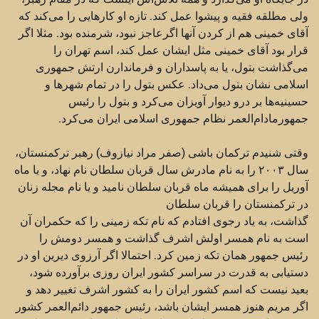
ولی مطلقه ‏فقیه و پیشوا عمل کند. تازه او کارهایی را می‌کند که
آقای خمینی هم از کردن آنها اگرعاجز نبود، شرمنده بود. مثلا ‏اگر
قرار بود آقای خمینی مثل ایشان عمل کند، اسم تهران را
می‌گذاشت بتول، یا به پاسداران و فرماندارن ارتش ‏جمهوری
اسلامی نشان بتول می‌داد. عکس بتول را در تمام شهرها و
حسینیه‌ها بر درو دیوار آویزان می‌کرد و ‏بتول را رئیس
جمهورمادام‌العمر نظام جمهوری اسلامی ایران می‌کرد.‏
وقتی شنیدم ترکمان باشی (صفر مراد نیازوف) رهبر ترکمنستان،
سال ۲۰۰۳ را به نام مادرش سال قربان سلطان ‏نام نهاد، و یا ماه
آوریل را برای همیشه ماه قربان سلطان نامید و یا نام مجله زنان
در ترکمنستان را قربان سلطان ‏
گذاشت، به یاد رجوی افتادم که نام تکه زمینی را که حکمران آن
است به نام همسر اولش اشرف گذاشت و همسر ‏دومش را
رئیس جمهور همان تکه زمین کرد. احتمالا اگر آرزوی دیرین او در
دستیابی به قدرت در سراسر کشور ‏ایران روزی برآورده شود،
بعید نیست که اسم کشور ایران را به کشور اشرف تغییر دهد و
اگر مریم هنوز همسر ‏ایشان باشد،‌ رئیس جمهور دائم‌العمر کشور