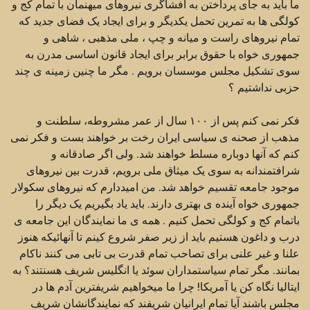
ما باید به جای پرداختن به افشاگری نیروهای میهنمان با تمام کج و
کولگی ها به تمرین تحمل یکدیگر و برای ایجاد یک فضای جدید که
تمام نیروهای راست و میانه و چپ ، ملی مذهبی ، شاهی و
جمهوری خواه با حقوق برابر برای ایجاد قانون اساسی مدرن به
سوی تشکیل مجلس موسسان برویم . مگر ما چنین زمینه ی چند
حزبی نداشتیم ؟
فکر نمی کنم پس از ۱۰۰ سال از عمر مشروطه، سلطنت و
مذهب از صحنه ی سیاسی ایران رخت بر خواهند بست و فکر نمی
کنم که آنها دوباره مسلط خواهند شد. ولی اگر صادقانه و
شرافتمندانه به سوی یک میثاق ملی برویم، قدرت بین نیروهای
موجود جامعه تقسیم خواهد شد. من امیددارم که نیروهای سکولار
جمهوری خواه آینده ی بهتری دارند. باید یاد بگیریم یک دیگر را
باتمام کج و کولگی تحمل کنیم . همه ی ما نمایندگان این جامعه ی
درب و داغون هستیم باید از زیر صفر شروع کینم تا آنهائیکه هنوز
علنا و غیر علنی برای تصاحب تمام قدرت بی تابی می کنند ناکام
بمانند. مگر تمام سیاستمداران سوئد یا انگلیس شریف هسنتند؟ به
ایتالیا نگاه کن یا آمریکا! چرا ما میخواهیم شریفترین آدم ها در
مجلس باشند آیا تمام ایرانیان شریفند که نمایندگانشان شریف