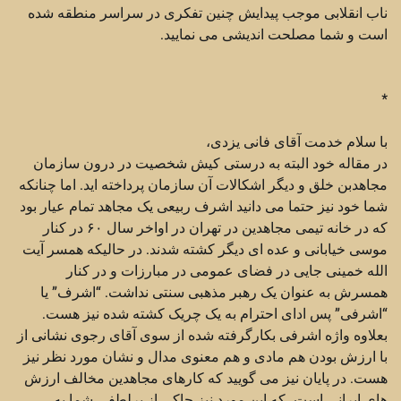
ناب انقلابی موجب پيدايش چنين تفكری در سراسر منطقه شده
است و شما مصلحت انديشی می نماييد.
*
با سلام خدمت آقای فانی یزدی،
در مقاله خود البته به درستی کیش شخصیت در درون سازمان
مجاهدبن خلق و دیگر اشکالات آن سازمان پرداخته اید. اما چنانکه
شما خود نیز حتما می دانید اشرف ربیعی یک مجاهد تمام عیار بود
که در خانه تیمی مجاهدین در تهران در اواخر سال ۶۰ در کنار
موسی خیابانی و عده ای دیگر کشته شدند. در حالیکه همسر آیت
الله خمینی جایی در فضای عمومی در مبارزات و در کنار
همسرش به عنوان یک رهبر مذهبی سنتی نداشت. “اشرف” یا
“اشرفی” پس ادای احترام به یک چریک کشته شده نیز هست.
بعلاوه واژه اشرفی بکارگرفته شده از سوی آقای رجوی نشانی از
با ارزش بودن هم مادی و هم معنوی مدال و نشان مورد نظر نیز
هست. در پایان نیز می گویید که کارهای مجاهدین مخالف ارزش
های ایرانی است، که این مورد نیز حاکی از پرلطفی شما به