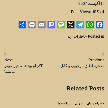
15 آگوست 2007
Post Views:
615
Share
Print
Mastodon
Email
Message
Telegram
WhatsApp
Facebook
X
Posted in
خاطرات زندان
راهبری
Next:
Previous:
نوشته
معجزه اطاق بازجویی و کابل
“اگر او بود همه چیز عوض
می‌شد”
Related Posts
خاطرات زندان
عمومی
یادداشت ها