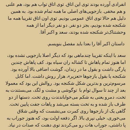
انفرادی آورده بودند توی این اتاق. توی اتاق تواب هم بود، هم علنی
و هم مخفی. بازجویی‌های اصلی ما همه تمام شده بود. به همین
دلیل هم حالا توی اتاق عمومی بودیم. توی اون اتاق تقریبا همه ما
شکنجه شده بودیم، بجز دو نفر. دو نفر دیگر اما از همه
وحشتناک‌تر شکنجه شده بودند، سعد و اکبر آقا.
داستان اکبر آقا را بعدا باید مفصل بنویسم.
سعد با اینکه تقریبا چندماهی بود که دیگر اصلا بازجویی نشده بود،
اما هنوز تمام پاهاش تا کشاله ران سیاه بود. کف پاهاش چندین
پارگی داشت و بقول ما در زندان، گوشت اضافی بالا آورده بود.
شکنجه یا بقول بازجوها «تعزیر»، هزار روش داشت. اما کابل
مرسوم‌ترین و بدترین شکل شکنجه بود. روالش این بود که معمولا
بعد از چند تا سوال توام با توگوشی و مشت و لگد، می‌بستندت به
تخت، دمرو یعنی به شکم می‌خواباندندت روی تخت. دستها از دو
طرف باز شده و به تخت بسته می‌شد و پاهات جفت پایین تخت.
گاهی یک از بازجوها روی کمرت می‌نشست که وقتی شلاق
می‌خوری، خیلی نپری بالا. اگر دفعه اولت بود، که هنوز جوراب به
پا داشتی، جوراب هات رو می‌کردند توی دهنت که صدات در نیاد.