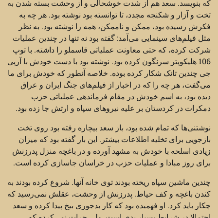
که بنویسد. سعد هم از شدت خوشحالی و از وحشت بسته شدن به
تخت و آزار و شکنجه مجدد، تا توانسته بود نوشته بود. هر چه به
فکرش رسیده بود، ممکن و ناممکن، همه را نوشته بود. به نظر
مثل فیلم‌های سینمایی می‌آمد: گفته بود نه تنها در چندین عملیات
شرکت کرده، که حتی معاونت عملیاتی قاسملو را داشته. با توپ
106 هلیکوپتر سرنگون کرده بود. نوشته بود با دست خودش با آرپی
جی چندین تانک شکار کرده بوده. خلاصه آنطور که خودش برای ما
می‌گفت، هر چه را که در اخبار از فیلم‌های جنگ ایران و عراق
دیده بود، به اسم خودش در مقام فرماندهی عملیاتی حزب
دمکرات در کردستان بر علیه نیروهای سپاه و ارتش جا زده بود.
نوشتنی‌ها که تمام شده بود، باز سعد بیچاره رفته بود روی تخت
بازجویی برای تخلیه اطلاعات بیشتر. این بار گفته بود که میزان
زیادی اسلحه با خودش به مشهد آورده و در باغچه منزل پدرزنش
برای روز مبادا و عملیات حزب در خراسان جاسازی کرده است.
چندین ماشین سپاه ریخته بودند توی خانه آنها. شروع کرده بودند به
کندن باغچه و کف حیاط. پدرزنش از وحشت، عقلش نمی‌رسید که
چکار باید کرد. او فهمیده بود که کار بدجوری بیخ پیدا کرده و سعد
احتمالا در شرایط بسیار بدی است. ولی جرات نمی‌کرده که