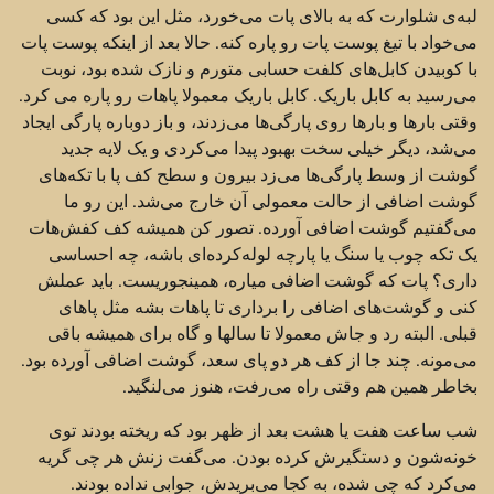
لبه‌ی شلوارت که به بالای پات می‌خورد، مثل این بود که کسی
می‌خواد با تیغ پوست پات رو پاره کنه. حالا بعد از اینکه پوست پات
با کوبیدن کابل‌های کلفت حسابی متورم و نازک شده بود، نوبت
می‌رسید به کابل باریک. کابل باریک معمولا پاهات رو پاره می کرد.
وقتی بارها و بارها روی پارگی‌ها می‌زدند، و باز دوباره پارگی ایجاد
می‌شد، دیگر خیلی سخت بهبود پیدا می‌کردی و یک لایه جدید
گوشت از وسط پارگی‌ها می‌زد بیرون و سطح کف پا با تکه‌های
گوشت اضافی از حالت معمولی آن خارج می‌شد. این رو ما
می‌گفتیم گوشت اضافی آورده. تصور کن همیشه کف کفش‌هات
یک تکه چوب یا سنگ یا پارچه لوله‌کرده‌ای باشه، چه احساسی
داری؟ پات که گوشت اضافی میاره، همینجوریست. باید عملش
کنی و گوشت‌های اضافی را برداری تا پاهات بشه مثل پاهای
قبلی. البته رد و جاش معمولا تا سالها و گاه برای همیشه باقی
می‌مونه. چند جا از کف هر دو پای سعد، گوشت اضافی آورده بود.
بخاطر همین هم وقتی راه می‌رفت، هنوز می‌لنگید.
شب ساعت هفت یا هشت بعد از ظهر بود که ریخته بودند توی
خونه‌شون و دستگیرش کرده بودن. می‌گفت زنش هر چی گریه
می‌کرد که چی شده، به کجا می‌بریدش، جوابی نداده بودند.