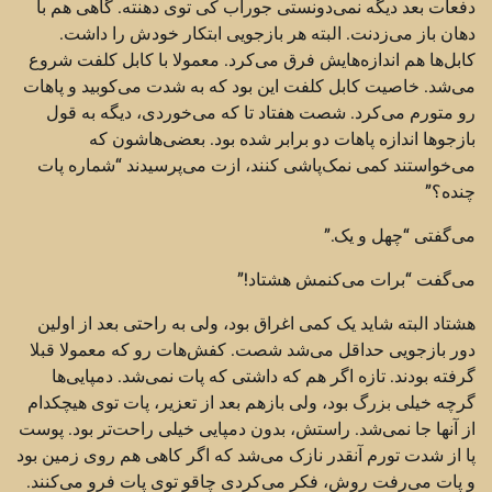
دفعات بعد دیگه نمی‌دونستی جوراب کی توی دهنته. گاهی هم با
دهان باز می‌زدنت. البته هر بازجویی ابتکار خودش را داشت.
کابل‌ها هم اندازه‌هایش فرق می‌کرد. معمولا با کابل کلفت شروع
می‌شد. خاصیت کابل کلفت این بود که به شدت می‌کوبید و پاهات
رو متورم می‌کرد. شصت هفتاد تا که می‌خوردی، دیگه به قول
بازجوها اندازه پاهات دو برابر شده بود. بعضی‌هاشون که
می‌خواستند کمی نمک‌پاشی کنند، ازت می‌پرسیدند “شماره پات
چنده؟”
می‌گفتی “چهل و یک.”
می‌گفت “برات می‌کنمش هشتاد!”
هشتاد البته شاید یک کمی اغراق بود، ولی به راحتی بعد از اولین
دور بازجویی حداقل می‌شد شصت. کفش‌هات رو که معمولا قبلا
گرفته بودند. تازه اگر هم که داشتی که پات نمی‌شد. دمپایی‌ها
گرچه خیلی بزرگ بود، ولی بازهم بعد از تعزیر، پات توی هیچکدام
از آنها جا نمی‌شد. راستش، بدون دمپایی خیلی راحت‌تر بود. پوست
پا از شدت تورم آنقدر نازک می‌شد که اگر کاهی هم روی زمین بود
و پات می‌رفت روش، فکر می‌کردی چاقو توی پات فرو می‌کنند.