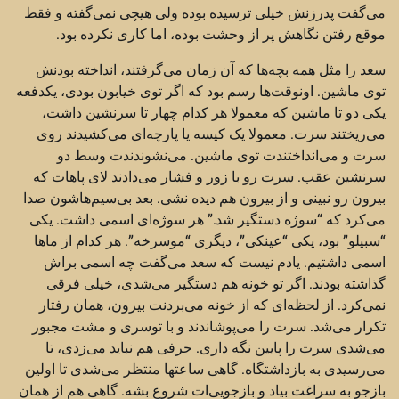
می‌گفت پدرزنش خیلی ترسیده بوده ولی هیچی نمی‌گفته و فقط
موقع رفتن نگاهش پر از وحشت بوده، اما کاری نکرده بود.
سعد را مثل همه بچه‌ها که آن زمان می‌گرفتند، انداخته بودنش
توی ماشین. اونوقت‌ها رسم بود که اگر توی خیابون بودی، یکدفعه
یکی دو تا ماشین که معمولا هر کدام چهار تا سرنشین داشت،
می‌ریختند سرت. معمولا یک کیسه یا پارچه‌ای می‌کشیدند روی
سرت و می‌انداختندت توی ماشین. می‌نشوندندت وسط دو
سرنشین عقب. سرت رو با زور و فشار می‌دادند لای پاهات که
بیرون رو نبینی و از بیرون هم دیده نشی. بعد بی‌سیم‌هاشون صدا
می‌کرد که “سوژه دستگیر شد.” هر سوژه‌ای اسمی داشت. یکی
“سبیلو” بود، یکی “عینکی”، دیگری “موسرخه”. هر کدام از ماها
اسمی داشتیم. یادم نیست که سعد می‌گفت چه اسمی براش
گذاشته بودند. اگر تو خونه هم دستگیر می‌شدی، خیلی فرقی
نمی‌کرد. از لحظه‌ای که از خونه می‌بردنت بیرون، همان رفتار
تکرار می‌شد. سرت را می‌پوشاندند و با توسری و مشت مجبور
می‌شدی سرت را پایین نگه داری. حرفی هم نباید می‌زدی، تا
می‌رسیدی به بازداشتگاه. گاهی ساعتها منتظر می‌شدی تا اولین
بازجو به سراغت بیاد و بازجویی‌ات شروع بشه. گاهی هم از همان