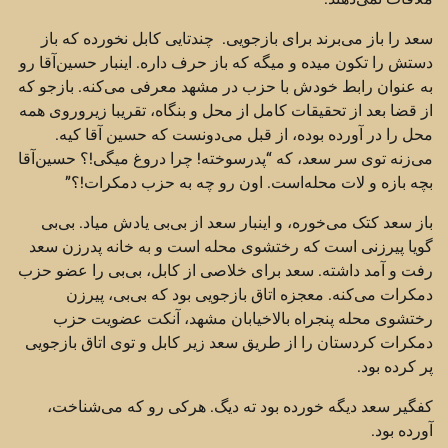
سعد را باز می‌برند برای بازجویی. چندتایی کابل نخورده که باز
دستش را تکون میده و میگه که باز حرف داره. اینبار حسین‌آقا رو
به عنوان رابط خودش با حزب در مشهد معرفی می‌کنه. بازجو که
از قضا بعد از تحقیقات کامل از محل و بنگاه، تقریبا زیروروی همه
محل را در آورده بوده، از قبل می‌دونست که حسین آقا کیه.
می‌زنه توی سر سعد، که “پدرسوخته! چرا دروغ میگی!؟ حسین‌آقا
بچه بازه و لات محله‌است. اون رو چه به حزب دمکرات!؟”
باز سعد کتک می‌خوره، و اینبار سعد از بی‌بی یادش میاد. بی‌بی
گویا پیرزنی است که رختشوی محله است و به خانه پدرزن سعد
رفت و آمد داشته. سعد برای خلاصی از کابل، بی‌بی را عضو حزب
دمکرات می‌کنه. معجزه اتاق بازجویی بود که بی‌بی، پیرزن
رختشوی محله پنجراه بالاخیابان مشهد، آنکت عضویت حزب
دمکرات کردستان را از طریق سعد زیر کابل و توی اتاق بازجویی
پر کرده بود.
کفگیر سعد دیگه خورده بود ته دیگ. هرکی رو که می‌شناخت،
آورده بود.