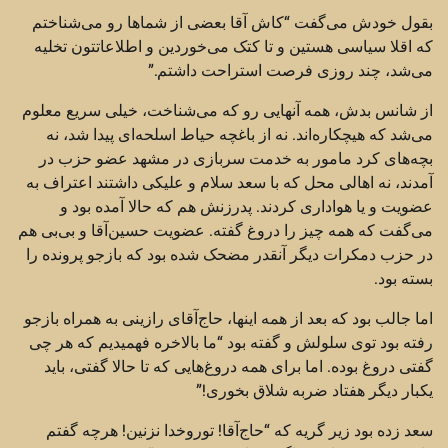
بقول خودش می‌گفت “کاش آقا بعضی از شماها رو می‌شناختم
که اقلا سیاسی هستین و تا کتک می‌خوردین و اطلاعاتتون تخلیه
می‌شد، چند روزی فرصت استراحت داشتم.”
از شانس بدش، همه آنهایی رو که می‌شناخت، خیلی سریع معلوم
می‌شد که هیچکاره‌اند. نه از باغچه حیاط اسلحه‌ای پیدا شد، نه
بچه‌های کرد مامور به خدمت سربازی در مشهد عضو حزب در
آمدند، نه اهالی محل که با سعد سلام و علیکی داشتند اعتراف به
عضویت و یا هواداری کردند. پدرزنش هم که حالا آمده بود و
می‌گفت که همه چیز را دروغ گفته. عضویت حسین‌آقا و بی‌بی هم
در حزب دمکرات دیگر آنقدر مضحک شده بود که بازجو پرونده را
بسته بود.
اما جالب بود که بعد از همه اینها، حاج‌آقای رازینی به همراه بازجو
رفته بود توی سلولش و گفته بود “ما بالاخره فهمیدیم که هر چی
گفتی دروغ بوده. اما برای همه دروغ‌هایی که تا حالا گفتی، باید
یکبار دیگر هفتاد ضربه شلاق بخوری!”
سعد زده بود زیر گریه که “حاج‌آقا! توروخدا نزنین! هرچه گفتم