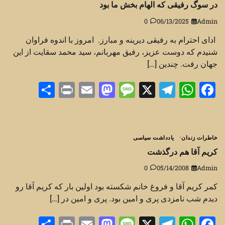
در سوگ رفیقی که الهام بخش ما بود
0
06/13/2025
Admin
ادای احترام به رفیقی دیرینه و مبارز. امروز با اندوه فراوان
شنیدم که دوست عزیز، رفیق مهربانم، سید محمد سقایت از این
جهان رفت. چندین […]
Share
Print
Mastodon
Email
Message
Telegram
WhatsApp
Facebook
X
خاطرات زندان
یادداشت سیاسی
کریم آقا هم درگذشت
0
05/14/2008
Admin
کمر کریم آقا و فروغ خانم شکسته بود اولین بار که کریم آقا رو
دیدم شب نامزدی پری و امین بود. پری و امین در […]
Share
Print
Mastodon
Email
Message
Telegram
WhatsApp
Facebook
X