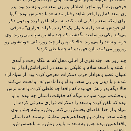
حرفی بزنه. گویا ماجرا اصلا از پدرزن سعد شروع شده بود. پدر
زن سعد که این اواخر شاهد رفتار تند سعد با دخترش بوده، گویا
برای اینکه سعد را کمی ادب کند، به سپاه تلفن کرده و بدون ذکر
نام خودش، سعد را به عنوان یک “کرد دمکرات فراری” معرفی
می‌کند. یکی دو ساعت نگذشته که چند ماشین سپاه می‌ریزند توی
خونه و سعد را می‌برند. حالا که پس از چند روز، کف خونه‌شون رو
زیرورو می‌کنند، تازه فهمیده که چه غلطی کرده!
چند روز بعد، چند نفری از اهالی محل که به بنگاه رفت و آمدی
داشتند و با سعد سلام و علیکی، و سعد در اعترافاتش آنها را به
عنوان عضو و هوادار حزب دمکرات معرفی کرده بود، از سپاه آزاد
شدند و با دیدن پدر زن سعد، به او و دامادش تف و لعنت می‌کنند.
حالا دیگه پدر زنش فهمیده که واقعا چه غلطی کرده. با همه ترس
و وحشت، میره سپاه و میگه که حقیقت داستان چه بوده، و او
بوده که تلفن کرده و سعد را دمکرات فراری معرفی کرده. از
سپاه و از خدا تقاضای بخشش می‌کنه. روش نمیشه چشم توی
چشم سعد بیندازه. بازجوها هم هنوز مطمئن نیستند که داستان
واقعا همین بوده. هنوز به سعد نه با پدر زنش و نه با همسرش،
ملاقات نمی‌دهند.