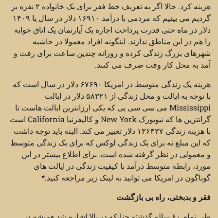
هزینه کرد. حالا اگر به تعریف خط فقر برای یک خانواده ۲ نفره بر
گردیم می بینیم که مردمی با درآمد ۱۶۹۱۰ دلار در سال یا ۱۴۰۹
دلار در ماه حتی قدرت پرداخت اجاره یک آپارتمان یک اتاق خوابه
را هم در این مناطق ندارند. اینگونه افراد معمولا در حاشیه
شهرهای بزرگ زندگی کرده و روزانه چندین ساعت برای رفت و
آمد به محل کار وقت صرف می کنند.
هزینه یک زندگی متوسط در امریکا ۶۷۶۹۰ دلار در سال است که
با توجه به ایالت و محل زندگی از ۵۸۳۲۱ دلار در ایالت
Mississippi می سی سی پی که یکی ارزانترین ایالت هاست تا
گرانترین ها که نیویورک New York و کالیفرنیا California است
با هزینه زندگی ۱۳۶۴۳۷ دلار تغییر می کند. البته باید توجه داشت
که این مبلغ نه برای یک زندگی لوکس که برای یک زندگی متوسط
و معمولی در نظر گرفته شده است. برای اطلاع بیشتر در این
مورد، رابطه متوسط درآمد با کیفیت زندگی در ایالت های
گوناگون در امریکا می توانید به لینک زیر مراجعه کنید.*
فقر و بدبختی، راه بی بازگشت
طی تمام ۶۰ ساله گذشته چنانکه در بالا اشاره شد همیشه در