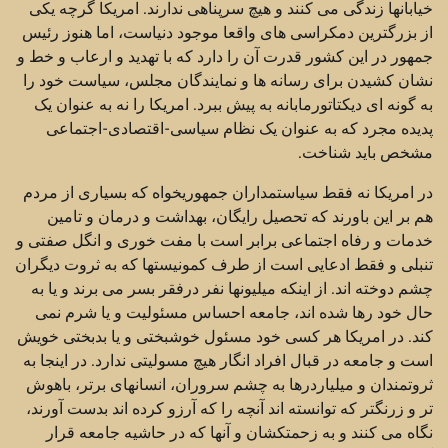
خیابانها زندگی می کنند و هیچ سرپناهی ندارند. امریکا گرچه یکی
از بزرگترین دمکراسی های واقعا موجود دنیاست، اما هنوز رئیس
جمهور در این کشور قدرت آن را دارد که با تهدید و ارعاب و خط و
نشان کشیدن برای رسانه ها و نمایندگان مجلس، سیاست خود را
به گونه ای دیکتاتورمابانه به پیش ببرد. امریکا را نه به عنوان یک
پدیده مجرد که به عنوان یک نظام سیاسی-اقتصادی-اجتماعی
مشخص باید شناخت.
در امریکا نه فقط سیاستمداران جمهوریخواه که بسیاری از مردم
هم بر این باورند که تحصیل رایگان، بهداشت و درمان و تامین
خدمات و رفاه اجتماعی برابر است با مفت خوری و انگل صفتی و
تنبلی و فقط ادعایی است از طرف کمونیستها که به ثروت دیگران
چشم دوخته اند. از اینکه میلیونها نفر درفقر بسر می برند و یا به
حال خود رها شده اند، جامعه احساس مسئولیت و یا شرم نمی
کند. در امریکا هر کسی خود مسئول خوشبختی و یا بدبختی خویش
است و جامعه در قبال افراد انگار هیچ مسولیتی ندارد. در اینجا به
ثروتمندان و میلیاردرها به چشم سروران، انسانهای برتر، باهوش
تر و زرنگتر که توانسته اند آنچه را که آرزو کرده اند بدست آورند،
نگاه می کنند و به زحمتکشان و آنها که در حاشیه جامعه قرار