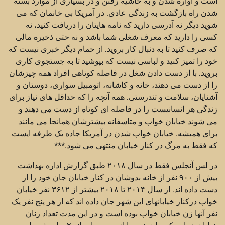
است و آواره شدن و به حاشیه رفتن و در بسیاری از موارد بسته
شدن راه بازگشت به زندگی عادی. در آمریکا بی خانمان که می
شوید دیگر نه آدرسی دارید که نامه هایتان را دریافت کنید، نه
کسی را دارید که معرف شغلی شما باشد و نه حتی ذخیره مالی
که صرف کنید تا به دنبال کار بروید. از حمام دیگر خبری نیست که
خود را تمیز کنید و لباسی نیست که بپوشید تا به جستجوی کاری
بروید. با از دست دادن شغل در فاصله کوتاهی افراد همه چیزشان
را از دست می دهند، خانه و کاشانه، اتومبیل سواری، دوستان و
آشنایان، سلامت و تندرستی. همه آنچه را که حداقل های نیاز برای
زندگی هر انسانیست را در فاصله ای کوتاه از دست می دهند و
می شوند خیابان خواب و متاسفانه بیشترشان همانجا می مانند
برای همیشه. خیابان خواب شدن در آمریکا جاده یک طرفه ایست
که فقط به مرگ در کنار خیابان منتهی می شود.***
در لس آنجلس فقط در سال ۲۰۱۸ طبق گزارش اداره بهداشت
بیش از ۹۰۰ نفر از خانه بدوشان در کنار خیابان جان خود را از
دست داده اند. از سال ۲۰۱۴ تا ۲۰۱۸ بیشتر از ۳۶۱۲ نفر خیابان
خواب درکنار خیابانهای این شهر جان داده اند که از هر پنج نفر یک
نفر آنها زن خیابان خواب بوده است و در این مدت تعداد زنان