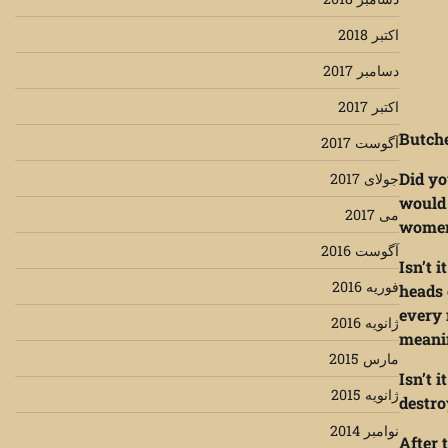
اکتبر 2018
دسامبر 2017
اکتبر 2017
Butch
آگوست 2017
Did yo
جولای 2017
would 
می 2017
women,
آگوست 2016
Isn’t 
فوریه 2016
heads 
every 
ژانویه 2016
meanin
مارس 2015
Isn’t 
ژانویه 2015
destro
نوامبر 2014
After 