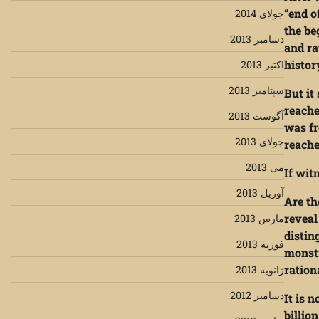
“end o
جولای 2014
the be
دسامبر 2013
and ra
histor
اکتبر 2013
سپتامبر 2013
But it
reache
آگوست 2013
was fr
جولای 2013
reache
می 2013
If wit
آوریل 2013
Are th
reveal
مارس 2013
distin
فوریه 2013
monstr
ration
ژانویه 2013
دسامبر 2012
It is 
billio