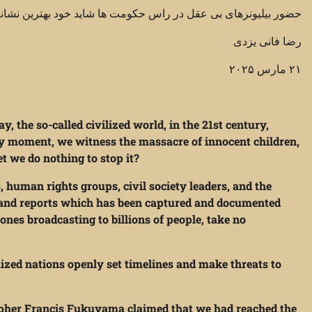
حضور بیلیونرهای بی عقل در راس حکومت ها شاید خود بهترین نشان
رضا فانی یزدی
۲۱ مارس ۲۰۲۵
, the so-called civilized world, in the 21st century,
very moment, we witness the massacre of innocent children,
t we do nothing to stop it?
s, human rights groups, civil society leaders, and the
s and reports which has been captured and documented
nes broadcasting to billions of people, take no
ivilized nations openly set timelines and make threats to
sopher Francis Fukuyama claimed that we had reached the