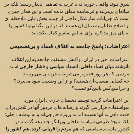
شرق پیوند واقعی خورد، نه با غرب به تفاهمی پایدار رسید؛ بلکه در
میانه‌ای پرهزینه و فرساینده معلق مانده است و این همان چیزی
است که جریانات سازشکار داخلی از جمله بخش قابل ملاحظه ای
از اصلاح طلبان به دنبال آن هستند که در این تنگنا نهایتا کشور را
به پای میز مذاکره برای تسلیم تمام و کمال بکشانند.
اعتراضات؛ پاسخ جامعه به ائتلاف فساد و بی‌تصمیمی
اعتراضات اخیر در ایران، واکنش مستقیم جامعه به این
ائتلاف
نانوشته میان فساد داخلی، انسداد سیاسی و فشار خارجی
است.
مردمی که هر روز فقیرتر می‌شوند، به‌درستی می‌پرسند:
چه کسانی مسبب آن هستند؟ و از این وضعیت سود می‌برند؟
و چرا هیچ‌کس پاسخ‌گو نیست؟
این اعتراضات گرچه توسط دشمنان خارجی ایران مورد
سواستفاده قرار می گیرند و رسانه های مزدور آنها در تلاش برای
جهت دادن به آنها هستند اما نه پروژهٔ خارجی‌اند و نه توطئه داخلی؛
بلکه نتیجهٔ طبیعی سیاست داخلی ویرانگر چند دهه گذشته در
کشور ماست, سیاستی که
هم مردم را قربانی کرده، هم کشور را