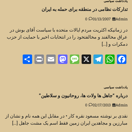
یادداشت سیاسی
تدارکات نظامی در منطقه برای حمله به ایران
0
01/13/2007
Admin
در زمانیکه اکثریت مردم ایالات متحده با سیاست آقای بوش در
عراق مخالفند و مخالفتخود را در انتخابات اخیر با حمایت از حزب
دمکرات و […]
Share
Print
Mastodon
Email
Message
Telegram
WhatsApp
Facebook
X
یادداشت سیاسی
درباره “جاهل ها ولات ها، روحانیون و سلاطین”
0
02/17/2013
Admin
نقدی بر نوشته مسعود نقره کار • در مقابل این همه نام و نشان از
مبارزین و مجاهدین ایران زمین فقط اسم یک مشت جاهل […]