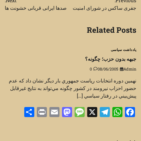
Next:
Previous:
نوشته
جفری ساکس در شورای امنیت
صدها ایرانی قربانی خشونت ها
Related Posts
یادداشت سیاسی
جبهه بدون حزب؛ چگونه؟
0
08/06/2005
Admin
نهمين دوره انتخابات رياست جمهوري بار ديگر نشان داد كه عدم
حضور احزاب نيرومند در كشور چگونه مي‌تواند به نتايج غيرقابل
پيش‌بيني در رفتار سياسي […]
Share
Print
Mastodon
Email
Message
Telegram
WhatsApp
Facebook
X