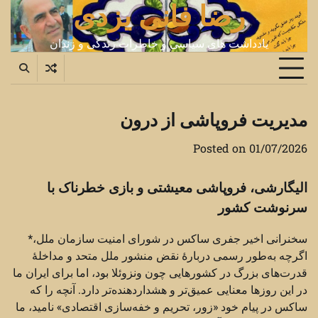
رضا فانی یزدی
Ski
t
conten
یادداشت های سیاسی و خاطرات زندگی و زندان
مدیریت فروپاشی از درون
Posted on
01/07/2026
الیگارشی، فروپاشی معیشتی و بازی خطرناک با
سرنوشت کشور
سخنرانی اخیر جفری ساکس در شورای امنیت سازمان ملل،*
اگرچه به‌طور رسمی دربارهٔ نقض منشور ملل متحد و مداخلهٔ
قدرت‌های بزرگ در کشورهایی چون ونزوئلا بود، اما برای ایران ما
در این روزها معنایی عمیق‌تر و هشداردهنده‌تر دارد. آنچه را که
ساکس در پیام خود «زور، تحریم و خفه‌سازی اقتصادی» نامید، ما