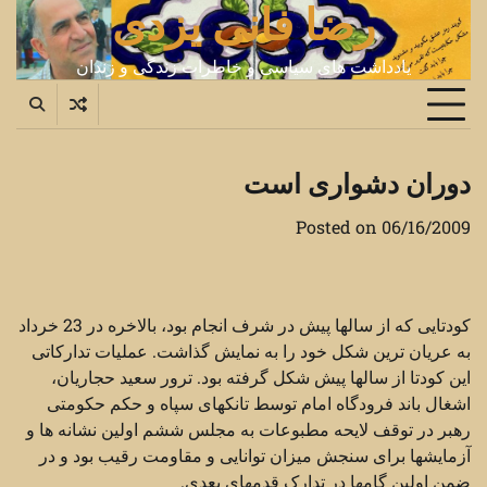
رضا فانی یزدی
Ski
t
conten
یادداشت های سیاسی و خاطرات زندگی و زندان
دوران دشواری است
Posted on
06/16/2009
کودتایی که از سالها پیش در شرف انجام بود، بالاخره در 23 خرداد
به عریان ترین شکل خود را به نمایش گذاشت. عملیات تدارکاتی
این کودتا از سالها پیش شکل گرفته بود. ترور سعید حجاریان،
اشغال باند فرودگاه امام توسط تانکهای سپاه و حکم حکومتی
رهبر در توقف لایحه مطبوعات به مجلس ششم اولین نشانه ها و
آزمایشها برای سنجش میزان توانایی و مقاومت رقیب بود و در
ضمن اولین گامها در تدارک قدمهای بعدی.