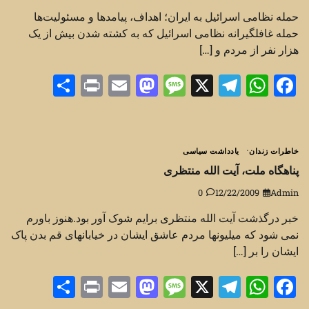
حمله نظامی اسرائیل به ایران؛ اهداف، پیامدها و مسئولیت‌ها
حمله غافلگیرانه نظامی اسرائیل که به کشته شدن بیش از یک
هزار نفر از مردم و […]
Share
Print
Mastodon
Email
Message
Telegram
WhatsApp
Facebook
X
خاطرات زندان
یادداشت سیاسی
پناهگاه ملت، آیت الله منتظری
0
12/22/2009
Admin
خبر درگذشت آیت الله منتظری برایم شوک آور بود.هنوز باورم
نمی شود که میلیونها مردم عاشق ایشان در خیابانهای قم بدن پاک
ایشان را بر […]
Share
Print
Mastodon
Email
Message
Telegram
WhatsApp
Facebook
X