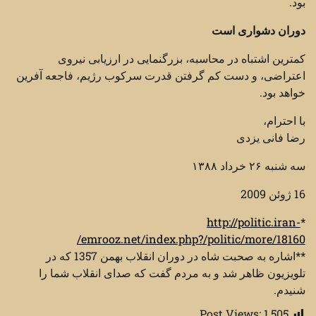
بود.
دوران دشواری است
کمترین اشتباه در محاسبه، بزرگنمایی در ارزیابی نیروی
اعتراضی، و دست کم گرفتن قدرت سرکوب رژیم، فاجعه آفرین
خواهد بود.
با احترام،
رضا فانی یزدی
سه شنبه ۲۶ خرداد ۱۳۸۸
16 ژوئن 2009
http://politic.iran-
*
emrooz.net/index.php?/politic/more/18160/
**اشاره به صحبت شاه در دوران انقلاب بهمن 1357 که در
تلویزیون ظاهر شد و به مردم گفت که صدای انقلاب شما را
شنیدم.
Post Views:
1,505