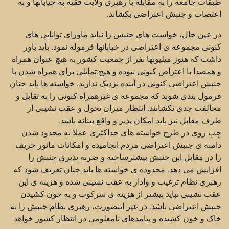
طبقات جامعه را به مقابله با رهبری ولایت فقیه به خیابانها و به
اعتصاب و جنبش اعتراضی بکشاند.
در عین حال، خواست های جنبش را نباید ماورای توانایی های
کنونی مجموعه ی اعتراضی در خیابانها فرموله نمود. باید باور
داشت که هنوز میلیونها نفر از جمعیت کشور به هیچ عنوان همراه
و همصدا با اعتراض کنونی نبوده و هیچ تمایلی برای همراه شدن با
جنبش اعتراضی کنونی در آینده نزدیک ندارند. خواسته ها باید چنان
فرمول بندی شوند که مجموعه ی غیرهمراه کنونی را به تقابل و
مخالفت جدی نکشانند. انتظار میزان تحول و عقب نشینی از
طرف مقابل نیز باید امکان پذیر و واقع بینانه باشد.
چپ روی در طرح خواسته های حداکثری عملا به محدود شدن
دامنه ی جنبش اعتراضی مردم انجامیده و امکانات مانور حریف
را در مقابل این جنبش بیشترساخته و ضربه پذیری جنبش را
افزایش می دهد. محدوده ی خواسته ها باید چنان تعریف شود که
رهبری نظام ترغیب و وادار به عقب نشینی شده و هزینه ی این
عقب نشینی نباید بیشتر از هزینه ی سرکوب و به خون کشیدن
جنبش اعتراضی باشد. در غیر اینصورت، رهبری نظام جنبش را به
خاک و خون کشیده و پیامدهای نامعلومی در انتظار کشور خواهد