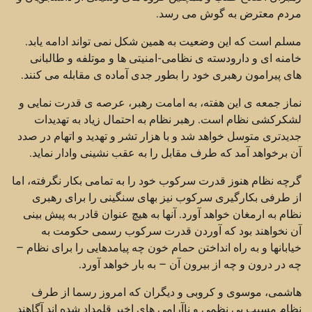
مردم معترض به گوش می رسد.
مسلم است که این وضعیت به همین شکل نمی تواند ادامه یابد.
خامنه ای و دارودسته ی نظامی-امنیتی ها و موتلفه و طالبانی
های پیرامون رهبری خود را بطور جدی آماده ی مقابله می کنند.
نماز جمعه ی این هفته، به امامت رهبر، عرصه ی قدرت نمایی و
لشکرکشی نظام است. رهبر نظام به احتمال زیاد به تهدیدات
جدیدتری متوسل خواهد شد و با هزار تشر و تهدید و اتهام در صدد
آن برخواهد آمد که طرف مقابل را به عقب نشینی وادار نماید.
گرچه نظام هنوز قدرت سرکوب خود را به تمامی بکار نگرفته، اما
از طرفی بکارگیری سرکوب نیز بهای سنگینی را برای رهبری
نظام به ارمغان خواهد آورد. آنها به هیچ عنوان قادر به پیش بینی
آن نخواهند بود که آوردن قدرت سرکوب رسمی حکومت به
خیابانها و به راه انداختن حمام خون چه پیامدهایی را برای نظام –
چه در درون و چه از بیرون آن – به بار خواهد آورد.
هاشمی، موسوی و کروبی و دیگران که امروز رسما از طرف
نظام مسبب بی نظمی و ناآرامی های اخیر قلمداد شده اند آگاهند