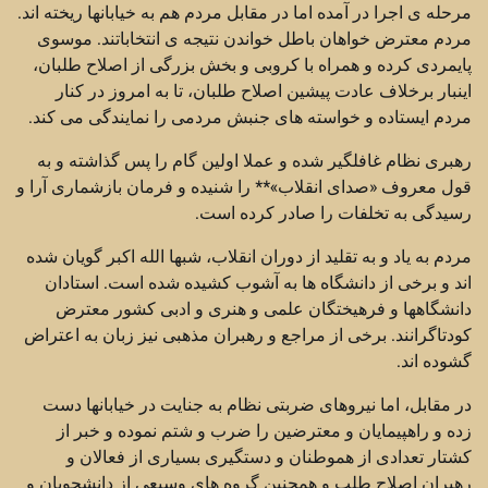
مرحله ی اجرا در آمده اما در مقابل مردم هم به خیابانها ریخته اند.
مردم معترض خواهان باطل خواندن نتیجه ی انتخاباتند. موسوی
پایمردی کرده و همراه با کروبی و بخش بزرگی از اصلاح طلبان،
اینبار برخلاف عادت پیشین اصلاح طلبان، تا به امروز در کنار
مردم ایستاده و خواسته های جنبش مردمی را نمایندگی می کند.
رهبری نظام غافلگیر شده و عملا اولین گام را پس گذاشته و به
قول معروف «صدای انقلاب»** را شنیده و فرمان بازشماری آرا و
رسیدگی به تخلفات را صادر کرده است.
مردم به یاد و به تقلید از دوران انقلاب، شبها الله اکبر گویان شده
اند و برخی از دانشگاه ها به آشوب کشیده شده است. استادان
دانشگاهها و فرهیختگان علمی و هنری و ادبی کشور معترض
کودتاگرانند. برخی از مراجع و رهبران مذهبی نیز زبان به اعتراض
گشوده اند.
در مقابل، اما نیروهای ضربتی نظام به جنایت در خیابانها دست
زده و راهپیمایان و معترضین را ضرب و شتم نموده و خبر از
کشتار تعدادی از هموطنان و دستگیری بسیاری از فعالان و
رهبران اصلاح طلب و همچنین گروه های وسیعی از دانشجویان و