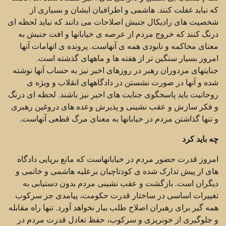
که نباید غفلت کنند. هاشمی و اطرافیان ایشان و بسیاری از
شخصیت های رادیکال جنبش اصلاحات می دانند که نباید لحظه ای
درنگ کنند که خروج مردم از عرصه ی خیابانها و افت جنبش به
معنای محاکمه و نابودی همه ی آنهاست. پرونده ی اتهامات آنها
امروز بسیار سنگین تر از هفته ها و ماههای گذشته است.
جنایتهای مزدوران رهبر در روزهای اخیر نیز به حساب آنها نوشته
شده و آنها در صورت نشستن در دادگاههای انقلاب و ویژه ی
روحانیت باید پاسخگوی جنایت های اخیر نیز باشند. لحظه ای درنگ
و فکر سازش و عقب نشینی و پذیرش وعده های دروغین رهبری
و تنها گذاشتن مردم در خیابانها به معنای مرگ قطعی آنهاست.
چه باید کرد
امروز قدرت حضور مردم در خیابانهاست که مانع برپایی دادگاه
های از پیش تدارک شده ی کودتاچیان برعلیه هاشمی و خاتمی و
دیگران است. بازگشت و عقب نشینی مردم بدون دستیابی به
تغییرات اساسی در ساختار قدرت حکومت، پیامدی جز سرکوب
همه گیر برای رهبران اصلاح طلب ببار نخواهد آورد. تنها راه مقابله
و جلوگیری از خونریزی و سرکوب، حفظ تعادل قدرت مردم در