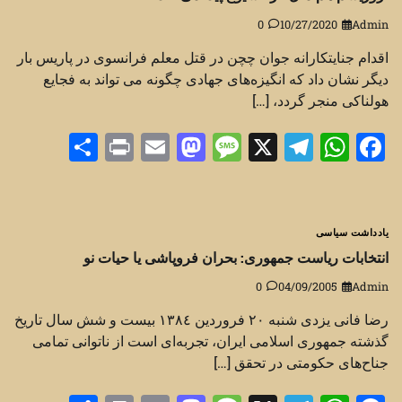
0
10/27/2020
Admin
اقدام جنایتکارانه جوان چچن در قتل معلم فرانسوی در پاریس بار
دیگر نشان داد که انگیزه‌های جهادی چگونه می تواند به فجایع
هولناکی منجر گردد، […]
Share
Print
Mastodon
Email
Message
Telegram
WhatsApp
Facebook
X
یادداشت سیاسی
انتخابات ریاست جمهوری: بحران فروپاشی یا حیات نو
0
04/09/2005
Admin
رضا فانی یزدی شنبه ٢٠ فروردين ١٣٨٤ بیست و شش سال تاریخ
گذشته جمهوری اسلامی ایران، تجربه‌ای است از ناتوانی تمامی
جناح‌های حکومتی در تحقق […]