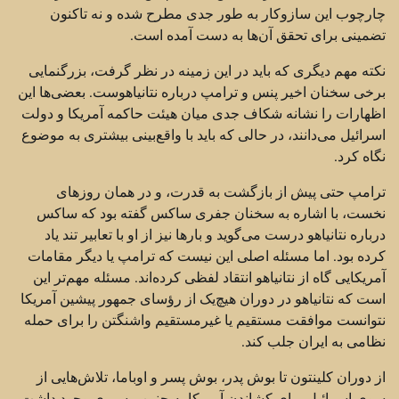
چارچوب این سازوکار به طور جدی مطرح شده و نه تاکنون
تضمینی برای تحقق آن‌ها به دست آمده است.
نکته مهم دیگری که باید در این زمینه در نظر گرفت، بزرگنمایی
برخی سخنان اخیر پنس و ترامپ درباره نتانیاهوست. بعضی‌ها این
اظهارات را نشانه شکاف جدی میان هیئت حاکمه آمریکا و دولت
اسرائیل می‌دانند، در حالی که باید با واقع‌بینی بیشتری به موضوع
نگاه کرد.
ترامپ حتی پیش از بازگشت به قدرت، و در همان روزهای
نخست، با اشاره به سخنان جفری ساکس گفته بود که ساکس
درباره نتانیاهو درست می‌گوید و بارها نیز از او با تعابیر تند یاد
کرده بود. اما مسئله اصلی این نیست که ترامپ یا دیگر مقامات
آمریکایی گاه از نتانیاهو انتقاد لفظی کرده‌اند. مسئله مهم‌تر این
است که نتانیاهو در دوران هیچ‌یک از رؤسای جمهور پیشین آمریکا
نتوانست موافقت مستقیم یا غیرمستقیم واشنگتن را برای حمله
نظامی به ایران جلب کند.
از دوران کلینتون تا بوش پدر، بوش پسر و اوباما، تلاش‌هایی از
سوی اسرائیل برای کشاندن آمریکا به چنین مسیری وجود داشت،