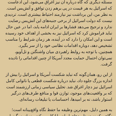
مسئله دیگری که گاه درباره آن نیز اغراق می‌شود، این ادعاست
که اسرائیل به هر قیمت در پی برهم زدن توافق و آتش‌بس است.
به نظر من، این برداشت نیز نیازمند احتیاط بیشتری است. تردیدی
نیست که دولت اسرائیل از برخی جنبه‌های این آتش‌بس رضایت
ندارد و ترجیح می‌دهد فشارها بر ایران ادامه یابد، اما در عین حال
نباید فراموش کرد که اسرائیل نیز به بخشی از اهداف خود رسیده
است و این امکان را دارد که در آینده، هر زمان شرایط را مناسب
تشخیص دهد، دوباره اقدامات نظامی خود را از سر بگیرد.
همچنین، با توجه به روابط راهبردی میان واشنگتن و تل‌آویو،
نمی‌توان احتمال حمایت مجدد آمریکا از چنین اقداماتی را نادیده
گرفت.
از این رو، همان‌گونه که نباید شکست آمریکا و اسرائیل را بیش از
اندازه بزرگ جلوه داد، نباید درباره شکست قطعی یا ناتوانی کامل
اسرائیل نیز دچار اغراق شد. تحلیل سیاسی زمانی ارزشمند است
که بر واقعیت‌های موجود، توازن قوا و منافع طرف‌های درگیر
استوار باشد، نه بر امیدها، احساسات یا تبلیغات رسانه‌ای.
به همین دلیل، مهم‌ترین وظیفه ما حفظ نگاه واقع‌بینانه است؛
نگاهی که نه دستاوردهای ایران را انکار می‌کند و نه از بزرگ‌نمایی