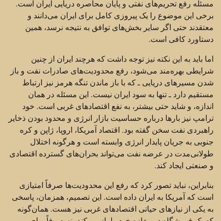
مسئله رفع تحریم‌های نفتی و پایان محاصره دریایی ایران است.
برخی این موضوع را یک پیروزی کامل برای ایران می‌دانند و
معتقدند حتی اگر سایر بخش‌های توافق به نتیجه نرسد، همین
دستاورد کافی است.
اما باید به این نکته نیز توجه داشت که هرچند ایران از چنین
شرایطی بهره‌مند می‌شود، رفع محدودیت‌های صادرات نفت و باز
شدن مسیرهای دریایی ـ که با باز ماندن تنگه هرمز نیز ارتباط
مستقیم دارد ـ تنها به سود ایران نیست. این مسئله در همان
اندازه، و شاید حتی بیشتر، به نفع اقتصادهای غربی است. خود
ترامپ نیز بارها درباره حساسیت بازار انرژی و محدود بودن ذخایر
راهبردی نفت سخن گفته بود. اقتصاد آمریکا، اروپا، ژاپن و کره
جنوبی به جریان پایدار انرژی وابسته است و هرگونه اختلال
طولانی‌مدت در عرضه نفت می‌تواند بحران‌های گسترده اقتصادی
و صنعتی ایجاد کند.
بنابراین، نباید تصور کرد که رفع این محدودیت‌ها صرفاً امتیازی
است که آمریکا به ایران داده است. این تصمیم، همزمان، پاسخی
به یکی از نیازهای حیاتی اقتصادهای غربی نیز هست. همان‌گونه
که یک فروشگاه درِ مغازه خود را باز می‌کند، نه صرفاً برای