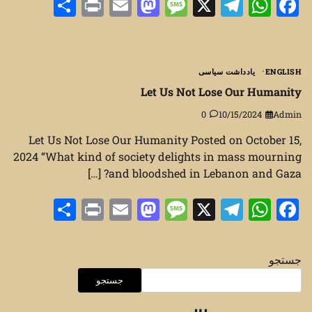
Share
Print
Mastodon
Email
Message
Telegram
WhatsApp
Facebook
X
ENGLISH
یادداشت سیاسی
Let Us Not Lose Our Humanity
0
10/15/2024
Admin
Let Us Not Lose Our Humanity Posted on October 15,
2024 “What kind of society delights in mass mourning
and bloodshed in Lebanon and Gaza? […]
Share
Print
Mastodon
Email
Message
Telegram
WhatsApp
Facebook
X
جستجو
جستجو