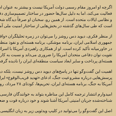
اگرچه او امروز مقام رسمی دولت آمریکا نیست و بیشتر به عنوان استا
فعالیت می‌کند، اما به دلیل سال‌ها حضور در ساختار تصمیم‌سازی دفاع
و نظامی ایالات متحده است. از همین رو، سخنان او صرفاً دیدگاه شخ
است که طی سال‌های گذشته در بخش‌هایی از ساختار امنیت ملی آمری
جمهوری اسلامی ایران، برنامه موشکی، برنامه هسته‌ای و نفوذ منطق
در خاورمیانه تأکید کرده است. او از همکاری راهبردی آمریکا با ا
تقویت توان دفاعی متحدان آمریکا را ضروری می‌داند و نسبت به کارآم
هسته‌ای پرداخت و سایر ابعاد سیاست منطقه‌ای ایران را نادیده گرف
اهمیت این گفت‌وگو تنها در پاسخ‌های دیوید دس روشز نیست، بلکه در
پرسش‌هایی درباره مشروعیت جنگ، ادعای «تهدید قریب‌الوقوع» ایرا
آمریکا به جنگ، برنامه هسته‌ای ایران، تحریم‌ها، کودتای ۲۸ مرداد، روابط تاریخی ایران و آمریکا و بسیاری موضوعات دیگر.
امیدوارم انتشار ترجمه کامل این مناظره بتواند به خوانندگان فارسی‌
شناخته‌شده جریان امنیتی آمریکا آشنا شوند و خود درباره قوت و ضعف
اصل این گفت‌وگو را می‌توانید در کلیپ ویدئویی زیر به زبان انگلیسی