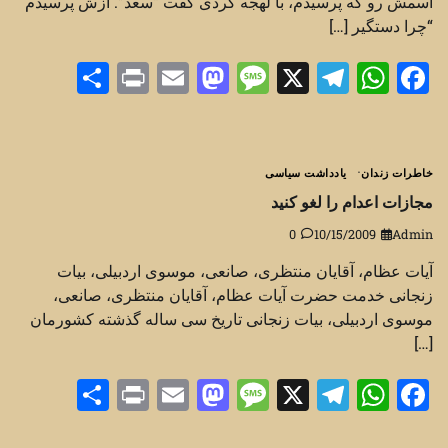
اسمش رو که پرسیدم، با لهجه ‏کردی گفت “سعد”.‏ ازش پرسیدم
“چرا دستگیر […]
Share
Print
Mastodon
Email
Message
Telegram
WhatsApp
Facebook
X
خاطرات زندان
یادداشت سیاسی
مجازات اعدام را لغو کنید
0
10/15/2009
Admin
آیات عظام، آقایان منتظری، صانعی، موسوی اردبیلی، بیات
زنجانی خدمت حضرت آیات عظام، آقایان منتظری، صانعی،
موسوی اردبیلی، بیات زنجانی تاریخ سی ساله گذشته کشورمان
[…]
Share
Print
Mastodon
Email
Message
Telegram
WhatsApp
Facebook
X