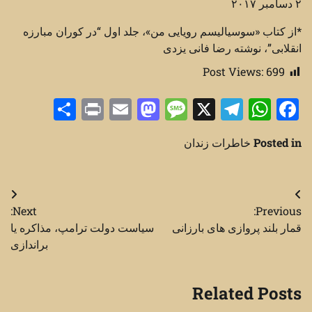
۲ دسامبر ۲۰۱۷
*از کتاب «سوسیالیسم رویایی من»، جلد اول “در کوران مبارزه
انقلابی”، نوشته رضا فانی یزدی
Post Views:
699
Share
Print
Mastodon
Email
Message
Telegram
WhatsApp
Facebook
X
Posted in
خاطرات زندان
راهبری
Next:
Previous:
نوشته
قمار بلند پروازی های بارزانی
سیاست دولت ترامپ، مذاکره یا
براندازی
Related Posts