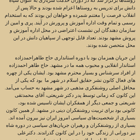
دانش برای تدریس به روستاها اعزام شده بودند و حالا پس از
انقلاب فرصت را مغتنم شمرده و خواهان این بودند که به استخدام
رسمی و تمام وقت اداره آموزش و پرورش در آیند. پری و امین از
سازمان دهندگان این نشست اعتراضی در محل اداره آموزش و
پروش مشهد بودند. تعداد قابل توجهی از سپاهیان دانش در این
محل متحصن شده بودند.
این جریان همزمان بود با دوره استانداری حاج طاهراحمدزاده
استاندار انقلابی و محبوب همه ما در مشهد. حاج طاهر احمدزاده
از افراد سرشناس و بسیار محترم مشهد بود. ایشان یکی از چهره
های فعال کانون نشر حقایق اسلام در شهر ما بود که یکی از
محافل اصلی روشنفکری مذهبی‌ در شهر مشهد به حساب می‌آمد.
این کانون که زمانی توسط پدر دکتر شریعتی، آقای محمدتقی
شریعتی و جمعی دیگر از همفکران ایشان تاسیس شده بود،
کانونی بود برای تربیت روشنفکران دینی در مشهد. از همین کانون
بسیاری از شخصیت‌‌های سیاسی امروز ایران نیز بیرون آمده اند.
بسیاری از روشنفکران و رهبران جریان‌‌های سیاسی در دوره شاه
نیز دورانی از زندگی خود را در این کانون گذراندند. دکترعلی
شریعتی نیز سالهای طولانی – در دوران نوجوانی در مشهد و