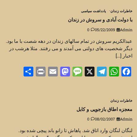
خاطرات زندان
یادداشت سیاسی
با دولت آبادی و سروش در زندان
0
05/22/2009
Admin
عبدالکریم سروش در تمام سالهای زندان در دهه شصت با ما بود.
دیگر شخصیت های دولتی می آمدند و می ‏رفتند. مثلا هرشب در
اخبار […]
Share
Print
Mastodon
Email
Message
Telegram
WhatsApp
Facebook
X
خاطرات زندان
معجزه اطاق بازجویی و کابل
0
08/02/2007
Admin
لنگان لنگان وارد اتاق شد. پاهاش تا زانو باند پیچی شده بود.