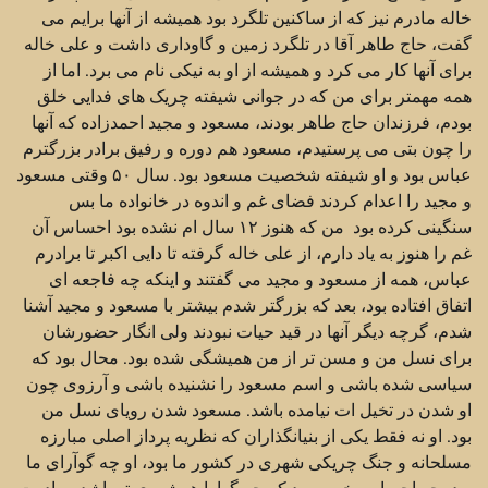
خاله مادرم نیز که از ساکنین تلگرد بود همیشه از آنها برایم می
گفت، حاج طاهر آقا در تلگرد زمین و گاوداری داشت و علی خاله
برای آنها کار می کرد و همیشه از او به نیکی نام می برد. اما از
همه مهمتر برای من که در جوانی شیفته چریک های فدایی خلق
بودم، فرزندان حاج طاهر بودند، مسعود و مجید احمدزاده که آنها
را چون بتی می پرستیدم، مسعود هم دوره و رفیق برادر بزرگترم
عباس بود و او شیفته شخصیت مسعود بود. سال ۵۰ وقتی مسعود
و مجید را اعدام کردند فضای غم و اندوه در خانواده ما بس
سنگینی کرده بود من که هنوز ۱۲ سال ام نشده بود احساس آن
غم را هنوز به یاد دارم، از علی خاله گرفته تا دایی اکبر تا برادرم
عباس، همه از مسعود و مجید می گفتند و اینکه چه فاجعه ای
اتفاق افتاده بود، بعد که بزرگتر شدم بیشتر با مسعود و مجید آشنا
شدم، گرچه دیگر آنها در قید حیات نبودند ولی انگار حضورشان
برای نسل من و مسن تر از من همیشگی شده بود. محال بود که
سیاسی شده باشی و اسم مسعود را نشنیده باشی و آرزوی چون
او شدن در تخیل ات نیامده باشد. مسعود شدن رویای نسل من
بود. او نه فقط یکی از بنیانگذاران که نظریه پرداز اصلی مبارزه
مسلحانه و جنگ چریکی شهری در کشور ما بود، او چه گوآرای ما
بود، چه احساس خوبی بود که چه گوارا همشهری تو باشد، برادرت