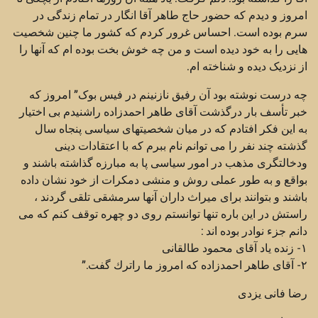
امروز و دیدم که حضور حاج طاهر آقا انگار در تمام زندگی در
سرم بوده است. احساس غرور کردم که کشور ما چنین شخصیت
هایی را به خود دیده است و من چه خوش بخت بوده ام که آنها را
از نزدیک دیده و شناخته ام.
چه درست نوشته بود آن رفیق نازنینم در فیس بوک” امروز كه
خبر تأسف بار درگذشت آقاى طاهر احمدزاده راشنيدم بى اختيار
به اين فكر افتادم كه در ميان شخصيتهاى سياسى پنجاه سال
گذشته چند نفر را مى توانم نام ببرم كه با اعتقادات دينى
ودخالتگرى مذهب در امور سياسى پا به مبارزه گذاشته باشند و
بواقع و به طور عملى روش و منشى دمكرات از خود نشان داده
باشند و بتوانند براى ميراث داران آنها سرمشقى تلقى گردند ،
راستش در اين باره تنها توانستم روى دو چهره توقف كنم كه مى
دانم جزء نوادر بوده اند :
١- زنده ياد آقاى محمود طالقانى
٢- آقاى طاهر احمدزاده كه امروز ما راترك گفت.”
رضا فانی یزدی