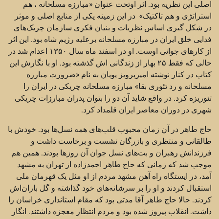
اصلی این نظریه بود. اثر اوتحت عنوان «مبارزه مسلحانه ، هم
استراتژی و هم تاکتیک» در این زمینه یکی از منابع اصلی و موثر
در شکل گیری اساس نظریات و بنیان فکری سازمان چریک‌‌های
فدایی خلق ایران در مبارزه مسلحانه برعلیه رژیم شاه بود. این اثر
از کارهای جوانی اوست. او در اسفند ماه سال ۱۳۵۰ اعدام شد در
حالی که فقط ۲۵ بهار از زندگانی اش گذشته بود. او با نگارش این
کتاب در کنار نوشته‌ امیرپرویز پویان به نام «ضرورت مبارزه
مسلحانه و رد تئوری بقا» مبارزه مسلحانه چریکی در ایران را
تئوریزه کرد. در واقع شاید آن دو را بتوان پدران مبارزات چریکی
شهری در دوران معاصر ایران قلمداد کرد.
حاج طاهر در آن زمان محبوب قلب‌‌های همه نسل‌ها بود. خودش با
طالقانی و منتظری و بازرگان نشست و برخاست داشت و
فرزندانش رهبران و بت‌‌های نسل جوان آن روز‌ها بودند. همین هم
موجب شد که زمانی که حاج طاهر احمدزاده از تهران به مشهد
آمد، در ایستگاه راه آهن مشهد مردم از او مثل یک قهرمان ملی
استقبال کردند و او را بر سرشانه‌‌های خود گذاشته و گل باران‌اش
کردند. حالا حاج طاهر آقا مدتی بود که مقام استانداری خراسان را
داشت. انقلاب پیروز شده بود و مردم انتظار معجزه داشتند. انگار