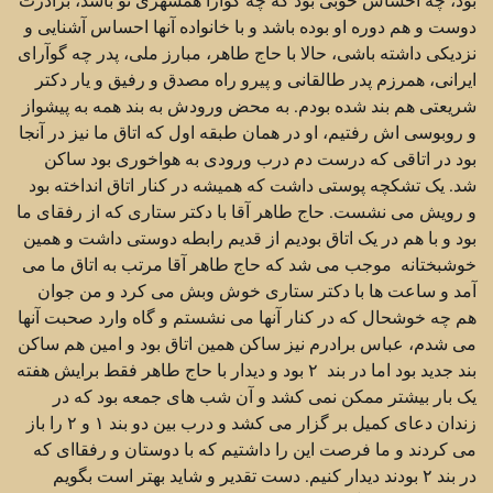
دوست و هم دوره او بوده باشد و با خانواده آنها احساس آشنایی و
نزدیکی داشته باشی، حالا با حاج طاهر، مبارز ملی، پدر چه گوآرای
ایرانی، همرزم پدر طالقانی و پیرو راه مصدق و رفیق و یار دکتر
شریعتی هم بند شده بودم. به محض ورودش به بند همه به پیشواز
و روبوسی اش رفتیم، او در همان طبقه اول که اتاق ما نیز در آنجا
بود در اتاقی که درست دم درب ورودی به هواخوری بود ساکن
شد. یک تشکچه پوستی داشت که همیشه در کنار اتاق انداخته بود
و رویش می نشست. حاج طاهر آقا با دکتر ستاری که از رفقای ما
بود و با هم در یک اتاق بودیم از قدیم رابطه دوستی داشت و همین
خوشبختانه موجب می شد که حاج طاهر آقا مرتب به اتاق ما می
آمد و ساعت ها با دکتر ستاری خوش وبش می کرد و من جوان
هم چه خوشحال که در کنار آنها می نشستم و گاه وارد صحبت آنها
می شدم، عباس برادرم نیز ساکن همین اتاق بود و امین هم ساکن
بند جدید بود اما در بند ۲ بود و دیدار با حاج طاهر فقط برایش هفته
یک بار بیشتر ممکن نمی کشد و آن شب های جمعه بود که در
زندان دعای کمیل بر گزار می کشد و درب بین دو بند ۱ و ۲ را باز
می کردند و ما فرصت این را داشتیم که با دوستان و رفقاای که
در بند ۲ بودند دیدار کنیم. دست تقدیر و شاید بهتر است بگویم