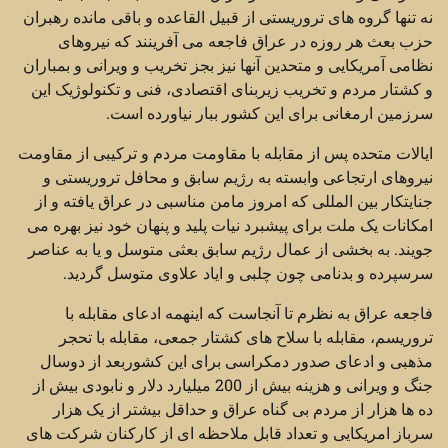
نه تنها گروه های تروریستی از قبیل القاعده و باقی مانده رهبران
حزب بعث هر روزه در عراق فاجعه می آفرینند که نیروهای
نظامی آمریکایی و متحدین آنها نیز بجز تخریب و ویرانی و بمباران
و کشتار مردم و تخریب زیربنای اقتصادی، فنی و تکنولوژیک این
سرزمین ارمغانی برای این کشور ببار نیاورده است.
ایالات متحده پس از مقابله با مقاومت مردم و ترکیبی از مقاومت
نیروهای ارتجاعی وابسته به رژیم سابق و محافل تروریستی و
جنایتکار بین المللی که امروز مامن مناسبی در عراق یافته و از
امکانات یک ملت برای پیشبرد نیات پلید و پنهان خود نیز بهره می
جویند. به بخشی از عمال رژیم سابق بعثی متوسل و یا به عناصر
سرسپرده و بدنامی چون چلبی و ایاد علاوی متوسل گردید.
فاجعه عراق به نظرم تا آنجاست که اینهمه ادعای مقابله با
تروریسم، مقابله با سلاح های کشتار جمعی، مقابله با تحجر
مذهبی و ادعای صدور دمکراسی برای این کشوربعد از دوسال
جنگ و ویرانی و هزینه بیش از 200 میلیارد دلار و نابودی بیش از
ده ها هزار از مردم بی گناه عراق و حداقل بیشتر از یک هزار
سرباز امریکایی و تعداد قابل ملاحظه ای از کارکنان شرکت های