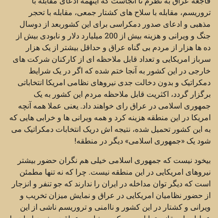
فاجعه عراق به نظرم تا آنجاست که اینهمه ادعای مقابله با
تروریسم، مقابله با سلاح های کشتار جمعی، مقابله با تحجر
مذهبی و ادعای صدور دمکراسی برای این کشوربعد از دوسال
جنگ و ویرانی و هزینه بیش از 200 میلیارد دلار و نابودی بیش از
ده ها هزار از مردم بی گناه عراق و حداقل بیشتر از یک هزار
سرباز امریکایی و تعداد قابل ملاحظه ای از کارکنان شرکت های
خارجی در این کشور به آنجا ختم شده که اگر در یک شرایط
دمکراتیک و بدون دخالت جدی نیروهای نظامی امریکا انتخاباتی
برگزار گردد، اکثریت قابل ملاحظه مردم این کشور به یک
جمهوری اسلامی در عراق رای خواهند داد. یعنی عملا همه آنچه
امریکا در این منطقه هزینه کرد و همه ویرانی ها و خرابی هایی که
به این کشور تحمیل شده، نتیجه اش دریک انتخابات دمکراتیک می
شود یک «جمهوری اسلامی» دیگر در منطقه!
بیخود نیست که جمهوری اسلامی خیلی هم نگران حضور بیشتر
نیروهای امریکایی در این منطقه نیست. چرا که نه تنها مطمئن
است که دیگر توان مداخله در ایران را ندارند که جو تنفر و انزجار
از حضور نظامیان امریکایی در عراق و نمایش میزان تخریب و
ویرانی و کشتار در این کشور و ناامنی و تروریسم ناشی از این