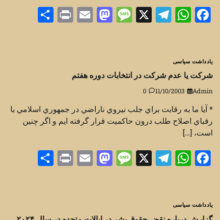
Share
Print
Mastodon
Email
Message
Telegram
WhatsApp
Facebook
X
یادداشت سیاسی
شرکت يا عدم شرکت در انتخابات دوره هفتم
0
11/10/2003
Admin
* آيا ما به رقابت براي جلب نيروي ناراضي در جمهوري اسلامي با
رقباي اصلاح طلب درون حاکميت قرار گرفته ايم و اگر چنين
است، […]
Share
Print
Mastodon
Email
Message
Telegram
WhatsApp
Facebook
X
یادداشت سیاسی
گزارش درباره نقض حقوق بشر در ایالات متحده در سال ۲۰۲۴