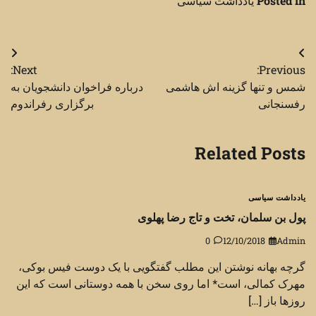
Posted in
یادداشت سیاسی
راهبری
Next:
Previous:
نوشته
شمس و تنها گزینه اش هاشمی
درباره فراخوان دانشجویان به
رفسنجانی
برگزاری رفراندوم
Related Posts
یادداشت سیاسی
پول بن سلمان، تخت و تاج رضا پهلوی
0
12/10/2018
Admin
گرچه بهانه نوشتن این مطلب گفتگویی با یک دوست فیس بوکی،
مهرک کمالی، است* اما روی سخن با همه دوستانی است که این
روزها باز […]