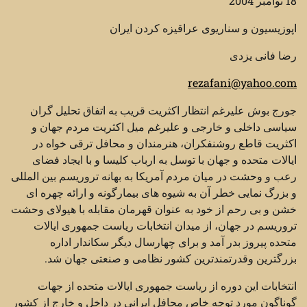
18 نوامبر 2004
اپوزیسیون و سناریوی عراقیزه کردن ایران
رضا فانی یزدی
rezafani@yahoo.com
جورج بوش علیرغم انتظار اکثریت قریب به اتفاق تحلیل گران
سیاسی داخلی و خارجی و علیرغم میل اکثریت مردم جهان و
اکثریت قاطع روشنفکران، هنرمندان و محافل ترقی خواه در
ایالات متحده و جهان با توسل به ارباب کلیسا و با ایجاد فضای
رعب و وحشت در میان مردم آمریکا به بهانه تروریسم بین المللی
و بزرگ نمایی خطر آن به شیوه های بیمارگونه و ارائه چهره ای
خشن و بی رحم از خود به عنوان قهرمان مقابله با هیولای وحشت
تروریسم در جهان، از میدان انتخابات ریاست جمهوری ایالات
متحده پیروز بدر آمد و برای چهارسال دیگر سکاندار اداره
بزرگترین وقدرتمندترین کشور نظامی و صنعتی جهان شد.
انتخابات این دوره از ریاست جمهوری ایالات متحده از جهات
گوناگون مورد توجه خاص محافل ایرانی در داخل و خارج از کشور