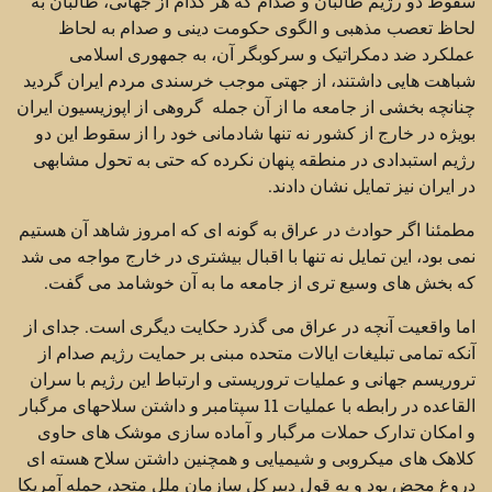
سقوط دو رژیم طالبان و صدام که هر کدام از جهاتی، طالبان به
لحاظ تعصب مذهبی و الگوی حکومت دینی و صدام به لحاظ
عملکرد ضد دمکراتیک و سرکوبگر آن، به جمهوری اسلامی
شباهت هایی داشتند، از جهتی موجب خرسندی مردم ایران گردید
چنانچه بخشی از جامعه ما از آن جمله گروهی از اپوزیسیون ایران
بویژه در خارج از کشور نه تنها شادمانی خود را از سقوط این دو
رژیم استبدادی در منطقه پنهان نکرده که حتی به تحول مشابهی
در ایران نیز تمایل نشان دادند.
مطمئنا اگر حوادث در عراق به گونه ای که امروز شاهد آن هستیم
نمی بود، این تمایل نه تنها با اقبال بیشتری در خارج مواجه می شد
که بخش های وسیع تری از جامعه ما به آن خوشامد می گفت.
اما واقعیت آنچه در عراق می گذرد حکایت دیگری است. جدای از
آنکه تمامی تبلیغات ایالات متحده مبنی بر حمایت رژیم صدام از
تروریسم جهانی و عملیات تروریستی و ارتباط این رژیم با سران
القاعده در رابطه با عملیات 11 سپتامبر و داشتن سلاحهای مرگبار
و امکان تدارک حملات مرگبار و آماده سازی موشک های حاوی
کلاهک های میکروبی و شیمیایی و همچنین داشتن سلاح هسته ای
دروغ محض بود و به قول دبیرکل سازمان ملل متحد، حمله آمریکا