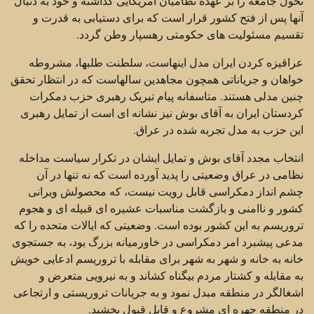
تحول جامعه را بر عهده نظامیان امریکایی گذاشته و خود به دنبال
آنها پس از فتح کشور قرار است که برای دستیابی به قدرت و
تقسیم مسئولیت های حکومتی رهسپار وطن گردد.
عراقیزه کردن ایران مدل اینهاست، سلطنت طلبها، مشروطه
خواهان و جریاناتی همچون مجاهدین سالهاست که در انتظار تحقق
چنین مدلی هستند. متاسفانه پیام تبریک رهبری حزب دمکرات
کردستان ایران به آقای بوش نیز نشانه ای است از تمایل رهبری
این حزب به مدل تجربه شده در عراق.
انتخاب مجدد آقای بوش و تمایل ایشان در تکرار سیاست مداخله
نظامی در عراق وضعیتی را پدید آورده است که نه تنها در آن
چشم انداز دمکراسی قابل رویت نیست، که محصولش ویرانی
کشور و ناامنی و بازگشت مناسبات عشیره ای قبیله ای و هجوم
تروریسم به این کشور بوده است. وضعیتی که ایالات متحده را که
مدعی پیشبرد امر دمکراسی در خاورمیانه بزرگ بود، به جستجوی
خانه به خانه و شهر به شهر برای مقابله با تروریسم ادعایی خویش
به مقابله و کشتار مردم بیگناه کشاند و به نیرویی متعرض و
اشغالگر در منطقه مبدل نمود و به جریانات تروریستی و ارتجاعی
در منطقه چهره ای مشروع و قابل قبول بخشید.