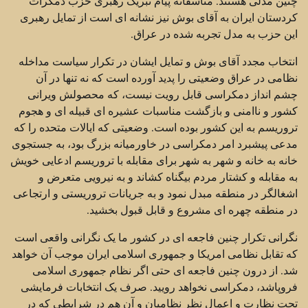
چنین مدلی هستند. متاسفانه پیام تبریک رهبری حزب دمکرات
کردستان ایران به آقای بوش نیز نشانه ای است از تمایل رهبری
این حزب به مدل تجربه شده در عراق.
انتخاب مجدد آقای بوش و تمایل ایشان در تکرار سیاست مداخله
نظامی در عراق وضعیتی را پدید آورده است که نه تنها در آن
چشم انداز دمکراسی قابل رویت نیست، که محصولش ویرانی
کشور و ناامنی و بازگشت مناسبات عشیره ای قبیله ای و هجوم
تروریسم به این کشور بوده است. وضعیتی که ایالات متحده را که
مدعی پیشبرد امر دمکراسی در خاورمیانه بزرگ بود، به جستجوی
خانه به خانه و شهر به شهر برای مقابله با تروریسم ادعایی خویش
به مقابله و کشتار مردم بیگناه کشاند و به نیرویی متعرض و
اشغالگر در منطقه مبدل نمود و به جریانات تروریستی و ارتجاعی
در منطقه چهره ای مشروع و قابل قبول بخشید.
نگرانی تکرار چنین فاجعه ای در کشور ما یک نگرانی واقعی است
که تقابل نظامی امریکا و جمهوری اسلامی ایران موجب آن خواهد
شد. از درون چنین فاجعه ای حتی اگر نظام جمهوری اسلامی
فروپاشد، دمکراسی نخواهد رویید. صرف یک انتخابات فرمایشی
تحت نظارت و اعمال نظر نظامیان و آن هم در شرایطی که در