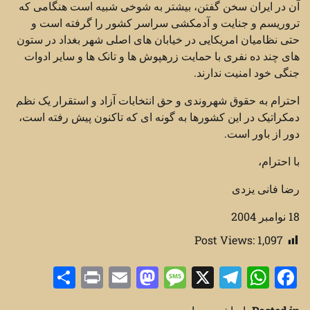
آن در ایران سخن گفتن، بیشتر به شوخی شبیه است هنگامی که
تروریسم و جنایت و آدمکشی سراسر کشور را گرفته است و
حتی نظامیان امریکایی در خیابان های اصلی شهر بغداد در ستون
های چند ده نفری با حمایت زرهپوش ها و تانک ها و سایر ادوات
جنگی خود امنیت ندارند.
احترام به حقوق شهروندی و حق انتخابات آزاد و استقرار یک نظم
دمکراتیک در این کشورها به گونه ای که تاکنون پیش رفته است،
دور از باور است.
با احترام،
رضا فانی یزدی
18 نوامبر 2004
Post Views:
1,097
Share
Print
Mastodon
Email
Message
Telegram
WhatsApp
Facebook
X