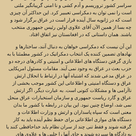
سراسر کشور تروریسم و آدم کشی و نا امنی گریبانگیر ملتی
است را نمی توان به دمکراسی تعببیر کرد. این حداکثر آن چیزی
است که در ژانویه سال آینده قرار است در عراق برگزار شود و
چه بسا از همین الآن آقای علاوی اولین رئیس جمهوری منتخب
باشند. همان داستانی که در افغانستان نیز اتفاق افتاد.
این آن نیست که دمکراسی خواهان به دنبال آنند، ساختارها و
نهادهای تضمین کننده یک انتخاب دمکراتیک در کشور مطمئنا با به
بازی گرفتن دستگاه های اطلاعاتی و امنیتی و کادرهای درجه دو
حزب بعث در عراق به وجود نمی آیند. مقامات مسئول امریکایی
در عراق مدعی شدند که اشتباه آنها در ارتباط با انحلال ارتش
عراق و دستگاه امنیتی و اطلاعاتی این کشور موجب بخشی از
ناآرامی ها و مشکلات کنونی است. به عبارت دیگر، اگر ارتش
عراق و گارد ریاست جمهوری و سازمان استخبارات عراق منحل
نمی شد، اوضاع چنین نبود. این بیان در رابطه با کشور ما بدان
معنی است که سپاه پاسداران و ارتش و وزارت اطلاعات و
دستگاه های موازی اطلاعاتی برای حفظ نظم آینده باید به کار
گرفته شوند و فقط تنی چند از سران نظام باید خداحافظی کنند یا
به دادگاه ها سپرده شوند و جای آنها را چلبی ها و علاوی های