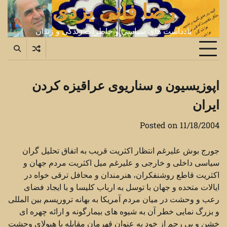
رضا فانی یزدی
Ski
t
conten
یادداشت های سیاسی و خاطرات زندگی و زندان
اپوزیسیون و سناریوی عراقیزه کردن
ایران
Posted on
11/18/2004
جورج بوش علیرغم انتظار اکثریت قریب به اتفاق تحلیل گران
سیاسی داخلی و خارجی و علیرغم میل اکثریت مردم جهان و
اکثریت قاطع روشنفکران، هنرمندان و محافل ترقی خواه در
ایالات متحده و جهان با توسل به ارباب کلیسا و با ایجاد فضای
رعب و وحشت در میان مردم آمریکا به بهانه تروریسم بین المللی
و بزرگ نمایی خطر آن به شیوه های بیمارگونه و ارائه چهره ای
خشن و بی رحم از خود به عنوان قهرمان مقابله با هیولای وحشت