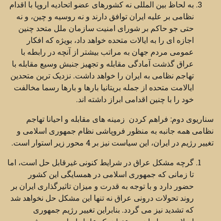
به لحاظ بین المللی نه کشورهای عضو اتحادیه اروپا با اقدام
نظامی بر علیه ایران توافق دارند و نه روسیه و چین، و نه
حتی جو حاکم بر شورای امنیت سازمان ملل متحد چنین
اجازه ای را به ایالات متحده خواهد داد، بویژه که افکار
عمومی مردم جهان به مراتب بیشتر از آنچه در رابطه با
عراق گذشت آمادگی مقابله و تجهیز جنبش وسیع مقابله با
تهاجم نظامی به ایران را خواهد داشت. نزدیک ترین متحدین
ایالامت متحده از جمله بریتانیا بارها و بارها رسما مخالفت
خود را با چنین اقدامی ابراز داشته اند.
سناریوی دوم: فراهم کردن زمینه های مقابله و احیانا تهاجم
نظامی همه جانبه به منظور فروپاشی نظام جمهوری اسلامی و
تغییر رژیم در ایران، این سیاست نیز بر 4 محور زیر استوار است.
گرچه مشکل عراق در شرایط کنونی غیرقابل حل است، اما
تا زمانی که جمهوری اسلامی در همسایگی این کشور
حضور دارد و با توجه به قدرت و میزان تاثیرگذاری ایران بر
روند تحولات درونی عراق نه تنها این مشکل حل نخواهد شد
که تشدید نیز می گردد. بنابراین تغییر رژیم جمهوری