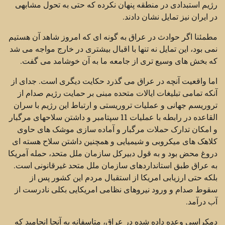
رژیم استبدادی در منطقه پنهان نکرده که حتی به تحول مشابهی
در ایران نیز تمایل نشان دادند.
مطمئنا اگر حوادث در عراق به گونه ای که امروز شاهد آن هستیم
نمی بود، این تمایل نه تنها با اقبال بیشتری در خارج مواجه می شد
که بخش های وسیع تری از جامعه ما به آن خوشامد می گفت.
اما واقعیت آنچه در عراق می گذرد حکایت دیگری است. جدای از
آنکه تمامی تبلیغات ایالات متحده مبنی بر حمایت رژیم صدام از
تروریسم جهانی و عملیات تروریستی و ارتباط این رژیم با سران
القاعده در رابطه با عملیات 11 سپتامبر و داشتن سلاحهای مرگبار
و امکان تدارک حملات مرگبار و آماده سازی موشک های حاوی
کلاهک های میکروبی و شیمیایی و همچنین داشتن سلاح هسته ای
دروغ محض بود و به قول دبیرکل سازمان ملل متحد، حمله آمریکا
به عراق طبق استانداردهای سازمان ملل متحد غیرقانونی است.
بلکه حتی ارزیابی امریکا از استقبال مردم این کشور پس از
سقوط صدام و ورود نیروهای نظامی امریکایی بکلی نادرست از
آب درآمد.
دمکراسی وعده داده شده در عراق، متاسفانه به آنجا انجامید که