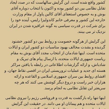
کشور واقع شده است. این گرایش سالهاست که در صدد ایجاد
تقابل نظامی بین دو کشور بوده و اکنون با انتخاب دوباره آقای
بوش و به خصوص استعفای آقای کالین پاول از مقام وزارت
خارجه این کشور و معرفی خانم کاندولیزا رایس، آینده خود را
برای شرکت در قدرت سیاسی به گونه عراقیزه شدن در ایران
نزدیک تر می بینند.
این گرایش از هرگونه خصومت و روابط بین دو کشور خشنود
گردیده و بشدت مخالف بهبود مناسبات دو کشور ایران و ایالات
متحده است. اینها شادمان از انتخاب مجدد آقای بوش به مقام
ریاست جمهوری ایالات متحده، با ارسال پیام های تبریک و
شادباش، و ارائه گزارشات اطلاعاتی در رابطه با یافتن مراکز
هسته ای جدید و عملیات تروریستی ایران در اقصی نقاط جهان، و
افشای روابط بین سران جمهوری اسلامی و القاعده و ارائه
هزاران خبر راست و دروغ دیگر کوشش می کنند که هر چه
سریعتر این تقابل نظامی به انجام برسد.
اینها تنها راه بازگشت به قدرت و فروپاشی رژیم را نیروی نظامی
ایالات متحده و هم پیمانان او می دانند. در حقیقت این گرایش