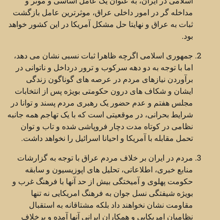
اسلامی در ایران، به عنوان یک عامل اساسی و موثر و
مداخله گر در امور داخلی عراق، موثرترین عامل بازگشت
ثبات به عراق و نهایتا حل مشکل آمریکا در این کشور خواهد
بود.
جمهوری اسلامی اگرچه ظاهرا ثبات نسبی نشان می دهد،
اما با توجه به دو دهه سرکوب و ترور درداخل و ناتوانی در
برآوردن نیازهای مردم در عرصه های گوناگون زندگی
ایشان و شکاف های درون حکومتی بویژه پس از انتخابات
مجلس هفتم و عدم حضور یک رهبری مردم پسند و توانا در
شرایط بحرانی، در موقعیتی است که با یک تهاجم همه جانبه
نظامی در کوتاه مدت دچار فروپاشی شده و تاب و توان
تحمل مقابله با آمریکا و احیانا اسرائیل را نخواهد داشت.
مردم در ایران بر خلاف مردم عراق با توجه به گزارشات
منابع خبری، اطلاعاتی، تحلیل های اپوزیسیون و سابقه
حکومت پهلوی و آمیختگی بیش از حد آنها با فرهنگ غرب و
بویژه شیفتگی نسل جوان به فرهنگ امریکایی نه تنها
مقاومت نشان نخواهند داد بلکه مشتاقانه به استقبال
نظامیان امریکایی و همکاران ایرانی آنها آمده و برخلاف