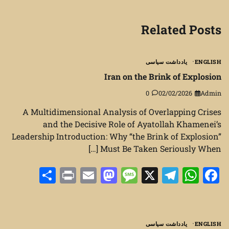
Related Posts
ENGLISH
یادداشت سیاسی
Iran on the Brink of Explosion
0
02/02/2026
Admin
A Multidimensional Analysis of Overlapping Crises
and the Decisive Role of Ayatollah Khamenei’s
Leadership Introduction: Why “the Brink of Explosion”
Must Be Taken Seriously When […]
Share
Print
Mastodon
Email
Message
Telegram
WhatsApp
Facebook
X
ENGLISH
یادداشت سیاسی