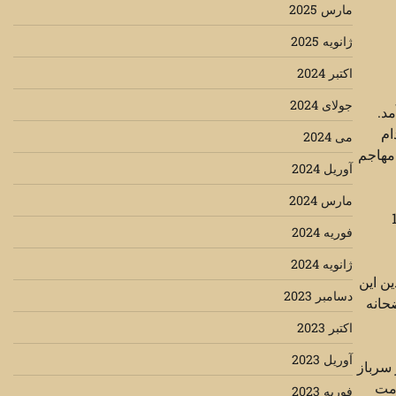
مارس 2025
ژانویه 2025
اکتبر 2024
جولای 2024
این کشور (۲ آگوست ۱۹۹۰) بوجود آمد.
ام
می 2024
ند واین در حالی بود که کمتر از 500 نفر نیروی مهاجم
آوریل 2024
مارس 2024
ته و آلمان و ژاپن نیز مجبور به پرداخت 16
فوریه 2024
ژانویه 2024
متحدین این
دسامبر 2023
تضحانه
اکتبر 2023
آوریل 2023
نطقه بود. عراق تا پیش از این جنگ از نظر تعداد نیروی نظامی با ۹۰۰ هزار سرباز
ومت
فوریه 2023