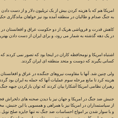
امریکا هم که با هزینه کردن بیش از یک تریلیون دلار و از دست داد
به جنگ صدام و طالبان در منطقه آمده بود نیز خواهان ماندگاری ح
کاهش قدرت و فروپاشی هریک از دو حکومت عراق و افغانستان در 
در یک دهه گذشته به شمار می رود، و برای ایران از دست دادن بهتر
اشتباه امریکا و نومحافظه کاران در اینجا بود که تصور نمی کردند که 
کسانی بگیرند که دوست و متحد منطقه ای ایران گردند.
ولی چنین شد. آنها با مقاومت نیروهای جنگنده در عراق و افغانستان ر
هزینه کرد تا مانع مرحله سوم عملیات آنها که حمله به ایران بود گرد
رهبران نظامی امریکا آشکارا بیان کردند که توان بازکردن جبهه جنگ جد
جنبش ضد جنگ در امریکا و جهان نیز با دیدن صحنه های دلخراش فجای
از سیاستمداران در امریکا نیز با همراهی و همسویی با این جنبش، مخا
و با سوار شدن بر امواج احساسات ضد جنگ نه تنها جایزه صلح نوبل ر
جمهوری امریکا رسید و به قدرتمندترین مقام سیاسی جهان تکیه زد.