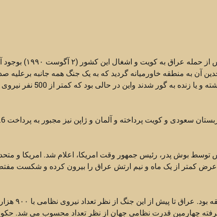
یکی از تنش های اصلی منطقه خاورمیانه در طول سالهای گذشته پس از حمله عراق به کویت و اشغال 
آن به منطقه خاورمیانه گردید که به یک جنگ همه جانبه برعلیه صد
منجر شد. جنگی که در نتیجه آن چند ده هزار نفر از سربازان عراق کشته و یا زنده به گور شد
مخارج این جنگ بیشتر از 60 میلیارد دلار بود که تقریبا بیشتر آن را عربستان سعودی و کویت پرداخ
ر ۱۷ ژانویه ۱۹۹۱ آغاز شد و در ۲۸ فوریه ۱۹۹۱ آتش بس توسط بوش پدر، رئیس جمهور وقت امریکا، اعلام شد. امریکا و 
ار سرباز به این منطقه در عرض کمتر از یک ماه و نیم ارتش عراق را بیرون کرده و شکست مف
نتیجه مستقیم این جنگ، تضعیف یکی از قدرتمندترین کشورهای م
ابزار جنگی پیشرفته چهارمین قدرت نظامی جهان از نظر تعداد محسوب می شد. حک