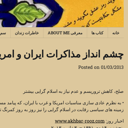
Ski
t
conten
خانه
کتاب ها
معرفی ABOUT ME
خاطرات زندان
سم‌
چشم انداز مذاکرات ایران و امریکا
Posted on
01/03/2013
صلح، کاهش تروریسم و عدم نیاز به اسلام گرایی بیشتر
• به نظرم عادی سازی مناسبات امریکا و غرب با ایران، که پیامد م
زمینه های سیاسی رقابت در اسلام گرایی را نیز روز به روز کمرنگ تر 
اخبار روز:
www.akhbar-rooz.com
پنج‌شنبه ۱۴ دی ۱٣۹۱ – ٣ ژانويه ۲۰۱٣