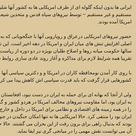
ایرانی ها بدون اینکه گلوله ای از طرف امریکایی ها به کشور آنها ش
مستقیم و غیر مستقیم – توسط نیروهای سپاه قدس و متحدین شیعه خود
امریکا آمده بودند.
حضور نیروهای امریکایی درعراق و رویارویی آنها با جنگجویانی که به
اصلی افزایش تنش های میان ایران و امریکا در دهه اخیر است. این 
سالها حکومت میانه روها و اصلاح طلبان بویژه در دو دوره از ریاست
تقریبا همه شرایط لازم برای مذاکره و آغاز روند عادی سازی روابط 
با روی کار آمدن نومحافظه کاران در امریکا و و دکترین سیاسی آن
کشورهایی قرار گرفت که باید قدرت سیاسی اش کاهش پیدا می کرد. حادثه ۱۱ سپتامبر بهترین بهانه برای پشبرد این 
ولی از آنجا که بهانه ای برای حمله به ایران در دست نبود، افغانست
به ایران بود، اما مقاومت نیروهای مخالف امریکا در هردو کشور و 
را در همه زمینه های اقتصادی و نظامی برای امریکا در داخل و خار
ایران بود را منتفی کرد. حالا امریکایی ها نه تنها امکان جنگیدن در ج
بودند که بدنبال راهی برای برون رفت از این بحران می گشتند. حالا
آن می توانست نقش مهمی را در میانجی گری نیز ایفا نماید.