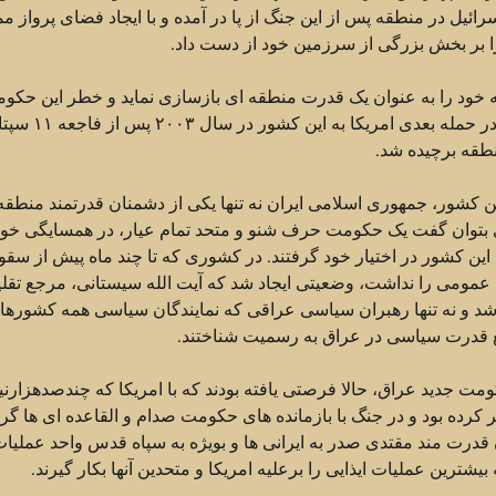
ئیل در منطقه پس از این جنگ از پا در آمده و با ایجاد فضای پرواز مم
 بر بخش بزرگی از سرزمین خود از دست داد.
ود را به عنوان یک قدرت منطقه ای بازسازی نماید و خطر این حکوم
عنوان یکی از دشمنان اصلی ایران تا درازمدت از میان رف
طقه برچیده شد.
کشور، جمهوری اسلامی ایران نه تنها یکی از دشمنان قدرتمند منطقه
ی بتوان گفت یک حکومت حرف شنو و متحد تمام عیار، در همسایگی خود
این کشور در اختیار خود گرفتند. در کشوری که تا چند ماه پیش از سق
ومی را نداشت، وضعیتی ایجاد شد که آیت الله سیستانی، مرجع تقلی
 شد و نه تنها رهبران سیاسی عراقی که نمایندگان سیاسی همه کشورها
جع قدرت سیاسی در عراق به رسمیت شناختند.
ت جدید عراق، حالا فرصتی یافته بودند که با امریکا که چندصدهزارن
رده بود و در جنگ با بازمانده های حکومت صدام و القاعده ای ها گرف
قدرت مند مقتدی صدر به ایرانی ها و بویژه به سپاه قدس واحد عملیا
شترین عملیات ایذایی را برعلیه امریکا و متحدین آنها بکار گیرند.