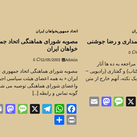
ران
اتحاد جمهوریخواهان ایران
مداری و رضا جوشنی
مصوبه شورای هماهنگی اتحاد جم
خواهان ایران
0
0
12/05/2003
Admin
راجعه به ده ها آثار
تاب) و گفتاری (رادیویی –
مصوبه شورای هماهنگی اتحاد جمهوری خ
 یک نکته، آنهم خارج از متن
ایران « به همه اعضای هیئت سیاسی اجر
واعضای شورای هماهنگی توصیه می شود
گونه تماس و رابطه […]
Mastodon
Email
Message
Telegra
Whats
Fac
X
n
sage
Telegram
WhatsApp
Facebook
X
Sh
Share
Print