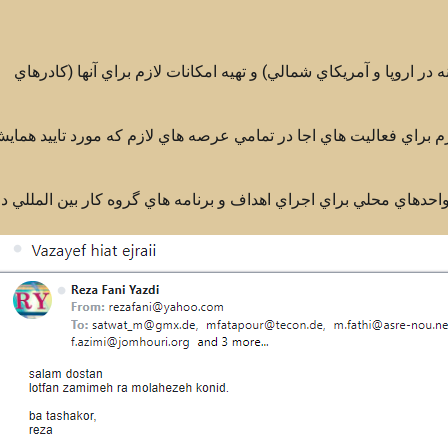
وابط عمومي و دبيرخانه در کشورها (حداقل 2 دبيرخانه در اروپا و آمريکاي شمالي) و تهيه امکانات لازم براي آنها (کادرهاي
زم براي فعاليت هاي اجا در تمامي عرصه هاي لازم که مورد تاييد هماي
واحدهاي محلي براي اجراي اهداف و برنامه هاي گروه کار بين المللي د