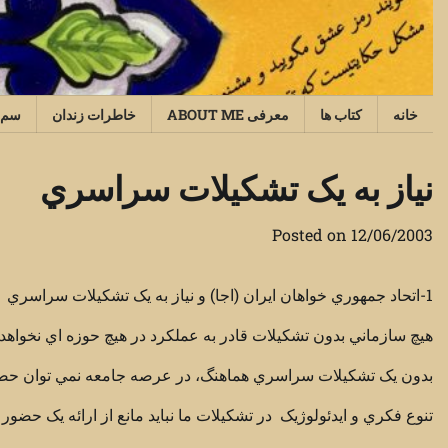
Ski
t
conten
خانه
کتاب ها
معرفی ABOUT ME
خاطرات زندان
سم‌
نياز به يک تشکيلات سراسري
Posted on
12/06/2003
1-اتحاد جمهوري خواهان ايران (اجا) و نياز به يک تشکيلات سراسري
هيچ سازماني بدون تشکیلات قادر به عملکرد در هيچ حوزه اي نخواهد 
بدون يک تشکيلات سراسري هماهنگ، در عرصه جامعه نمي توان حض
تنوع فکري و ايدئولوژيک در تشکيلات ما نبايد مانع از ارائه يک حضور