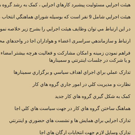
هيئت اجرايي مسئوليت پيشبرد کارهاي اجرايي ، کمک به رشد گروه هاي
هيئت اجرايي شامل 9 نفر است که بوسيله شوراي هماهنگي انتخاب مي شوند و در مقابل آن پاسخگوست.
در اين ارتباط مي توان وظايف هيئت اجرايي را بشرح زير خلاصه نمود
ارتباط و سازماندهي سراسری اعضاء و هواداران اجا در واحدهاي مح
فراهم نمودن زمينه و امکان مشارکت و فعاليت هرچه بيشتر امضاء ک
و يا شرکت در جلسات اينترنتي و سمينارها
تدارک عملي براي اجراي اهداف سياسي و برگزاري سمينارها
نظارت و مديريت کلي در امور جاري گروه هاي کار
کمک به شکل گيري گروه هاي کار جديد
هماهنگ ساختن گروه هاي کار در جهت سياست هاي کلي اجا
تدارک اجرايي براي همايش ها و نشست هاي حضوري و اينترنتي
تدارک وسايل لازم جهت انتخابات ارگان هاي اجا