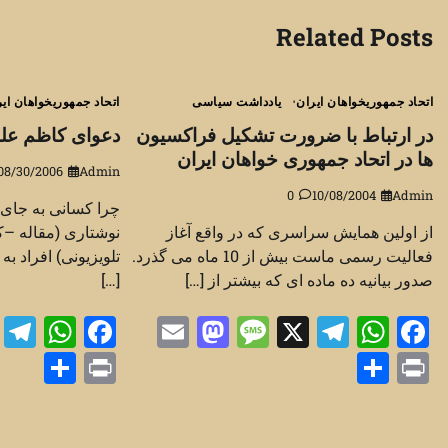
نوشته
Related Posts
اتحاد جمهوریخواهان ایران
یادداشت سیاسی
اتحاد جمهوریخواهان ای
در ارتباط با ضرورت تشکیل فراکسیون
دعوای کاظم عل
ها در اتحاد جمهوری خواهان ایران
08/30/2006
Admin
0
10/08/2004
Admin
چرا کسانی به جای م
از اولین همایش سراسری که در واقع آغاز
نوشتاری (مقاله –ک
فعالیت رسمی ماست بیش از 10 ماه می گذرد.
تلویزیونی) افراد به
صدور بیانیه ده ماده ای که بیشتر از […]
[…]
m
App
ebook
Mastodon
Email
Message
Telegram
WhatsApp
Facebook
X
are
Print
Share
Print