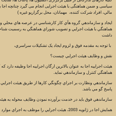
سیاسی و ضمن هماهنگی با هیئت اجرایی انجام می گیرد چنانچه اجا بتو
مالي، افراد شرکت کننده، مهمانان، محل برگزاريو غيره )
ايجاد و سازماندهي گروه هآي کار کارشناسي در عرصه هاي محلي و يا 
هماهنگي با هيئت اجرايي و تصويب شوراي هماهنگي به رسميت شناخته 
داشت
با توجه به مقدمه فوق و لزوم ايجاد يک تشکيلات سراسري،
نقش و وظايف هيئت اجرايي چيست؟
هيئت اجرايیه اجا به عنوان بالاترين ارگان اجراييه اجا وظيفه دارد 
هماهنگي کنترل و سازماندهي نمايد.
سازماندهي ونظارت بر اجراي چگونگي کارها از طريق هيئت اجرايي 
پاسخ گو مي باشد.
سازماندهي فوق بايد در خدمت برآورده نمودن وظايف محوله به هيئت اجرايي 
همايش اجا در ژانويه 2003، هيئت اجرايي را موظف به اجراي موارد زير نموده است.