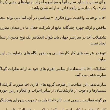
براي تماس با ساير سازمانها و مجامع و احزاب و نهادهاي مدني (درد
طرف يک سازمان واحد قادر به ارائه شدن باشد.
اجا با توجه به واقعيت تنوع فکري – سياسي در آن، اما نمي تواند مجمو
تناقض و ارائه چهره چندگانه مانع از شرکت فعال ما در ميدان مبارزه
تشکيلات اجا در سراسر جهان بايد بتواند انعکاس يک نوع معين از س
ایجاد نماید.
تنوع در عرصه هاي کار کارشناسی و حضور نگاه های متفاوت در این ع
نماید.
تشکیلات اجا با استفاده از تمامی اهرم های خود به ارائه نظرات گون
سازماندهی می کند.
سازماندهی این مباحث از طرف گروه های کاری اجا صورت گرفته اما ا
سمینارها و دعوت از کارشناسان از سایر احزاب و افکار در این حوزه 
هرگونه فعالیت رسمی تحت نام «اجا» باید به تصویب شورای هماهنگی 
کلیه کارهای تدارکاتی از قبیل برگزاری اکسیون ها، پالتاک ها، سایت 