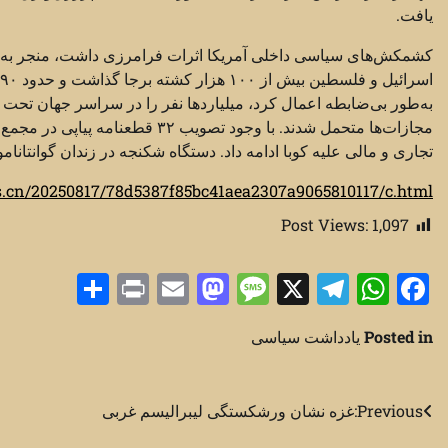
یافت.
کشمکش‌های سیاسی داخلی آمریکا اثرات فرامرزی داشت، منجر به تش
مجازات‌ها متحمل شدند. با وجود تص
تجاری و مالی علیه کوبا ادامه داد. دستگاه شکنجه در زندان گوانتانام
ws.cn/20250817/78d5387f85bc41aea2307a9065810117/c.html
Post Views:
1,097
Share
Print
Mastodon
Email
Message
Telegram
WhatsApp
Facebook
X
Posted in
یادداشت سیاسی
راهبری
Previous:
غزه نشان ورشکستگی لیبرالیسم غربی