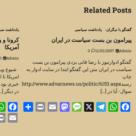
نوشته
Related Posts
گفتگو با دیگران
یادداشت سیاسی
یادداشت سی
پیرامون بن بست سیاست در ایران
کرونا و 
آمریکا
0
11/02/2007
Admin
0
Admin
گفتگو ادوارنیوز با رضا فانی یزدی پیرامون بن بست
سیاست در ایران متن این گفتگو ابتدا در سایت ادوار به
چاپ
رسیدhttp://www.advarnews.us/politic/6153.aspx
خبری بود ا
سوال- آیا در […]
در دیگر […
ok
Share
Print
Mastodon
Email
Message
Telegram
WhatsApp
Facebook
X
il