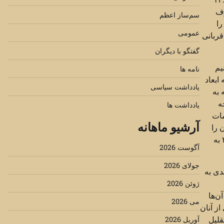
صرف
سم‌ساز اعظم
را
عمومی
۱۴۰ کودک با شلیک گلوله کشته شدند و بیش از ۱۳۰۰ نفر نیز قربانی
گفتگو با دیگران
یم
نامه ها
مه ابعاد
یادداشت سیاسی
۶۱ درصد کودکانی که به
اجه
یادداشت ها
قد خدمات
آرشیو ماهانه
 را
فراهم کردند. مرگ مهاجران در مرز جنوبی همچنان رو به افزایش بود؛ تنها در منطقه ال‌پاسو تگزاس، شمار مرگ‌ها از ۷۲ نفر در سال ۲۰۲۲ به
آگوست 2026
جولای 2026
دی به
ژوئن 2026
ن‌ها
می 2026
ز آنان
قلیل
آوریل 2026