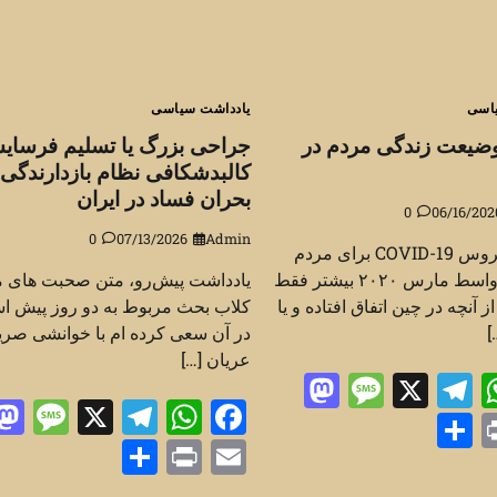
اسی
یادداشت سیاسی
وضیعت زندگی مردم در
جراحی بزرگ یا تسلیم فرسای
کالبدشکافی نظام بازدارندگی 
بحران فساد در ایران
0
06/16/202
0
07/13/2026
Admin
شیوع ویروس COVID-19 برای مردم
امریکا تا اواسط مارس ۲۰۲۰ بیشتر فقط
یادداشت پیش‌رو، متن صحبت های م
ز آنچه در چین اتفاق افتاده و یا
کلاب بحث مربوط به دو روز پیش ا
]
در آن سعی کرده ام با خوانشی صری
عریان […]
Mastodon
Message
Telegram
WhatsApp
Facebo
X
ge
elegram
WhatsApp
Facebook
X
Share
Print
Ema
Share
Print
Email