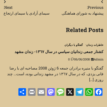
راهبری
Next:
Previous:
نوشته
پیشنهاد به شورای هماهنگی
سیمای آزادی یا سیمای ارتجاع
Related Posts
خاطرات زندان
گفتگو با دیگران
کشتار جمعی زندانيان سياسي در سال ١٣٦٧- زندان مشهد
0
06/06/2008
Admin
گفتگو با منیره برادران جمعه 6 ژوئن 2008 مصاحبه ای با رضا
فانی یزدی، که در سال ١٣٦٧ در مشهد زندانی بوده، است… چند
روزی […]
Share
Print
Mastodon
Email
Message
Telegram
WhatsApp
Facebook
X