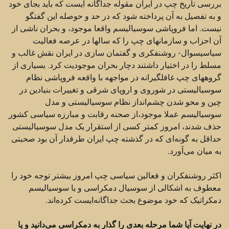
بررسی تاریخ چپ در ایران مقوله جداگانه ایست که باید بجای خود
و به تفصیل به آن پرداخته شود که در حد و حوصله این گفتگو
نیست. اما فروپاشی سوسیالیسم واقعا موجود، و بحران ناشی از
آن احزاب و سازمانهای چپ را که سالها در عرصه فعالیت
سیاسیسوال- روشنفکری و گفتمان سازی در ایران نقش غالب و
مسلط را در اختیار داشتند دچار بحران موجودیت کرد. بسیاری از
گروههای چپ غافلگیرانه در مواجهه با واقعه فروپاشی نظام
سوسیالیستی در شوروی و اروپای شرقی و تغییرات بنیادین در
چین و محو شدن چشم‌انداز نظام سوسیالیستی و مدل
سوسیالیسم عملا موجود،‌از صحنه رقابت و مبارزه سیاسی کشور
حذف شدند، امروز کمتر کسی از استقرار یک مدل سوسیالیستی
حداقل به گونه‌ای که در گذشته چپ ایران طرفدار آن بود صحبتی
به میان می‌آورد.
اکثر روشنفکران و فعالین سیاسی چپ امروز بیشتر توجه خود را
معطوف به اشکالی از سوسیال دمکراسی و یا سوسیالیسم
دمکراتیک که خود موضوع بحث جداگانه‌ایست کرده‌اند.
در نهایت آیا شما مرحله بعدی را گذار به دمکراسی می‌دانید و یا