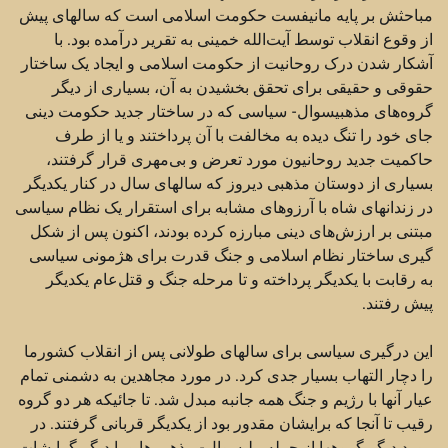
مباحثش بر پایه مانیفست حکومت اسلامی است که سالهای پیش
از وقوع انقلاب توسط آیت‌الله خمینی به تقریر درآمده بود. با
آشکار شدن درک روحانیت از حکومت اسلامی و ایجاد یک ساختار
حقوقی و حقیقی برای تحقق بخشیدن به آن،‌ بسیاری از دیگر
گروه‌های مذهبیسوال- سیاسی که در ساختار جدید حکومت دینی
جای خود را تنگ دیده به مخالفت با آن پرداختند و یا از طرف
حاکمیت جدید روحانیون مورد تعرض و بی‌مهری قرار گرفتند،
بسیاری از دوستان مذهبی دیروز که سالهای سال در کنار یکدیگر
در زندانهای شاه با آرزوهای مشابه برای استقرار یک نظام سیاسی
مبتنی بر ارزش‌های دینی مبارزه کرده بودند، اکنون پس از شکل
گیری ساختار نظام اسلامی و جنگ قدرت برای هژمونی سیاسی
به رقابت با یکدیگر پرداخته و تا مرحله جنگ و قتل‌عام یکدیگر
پیش رفتند.
این درگیری سیاسی برای سالهای طولانی پس از انقلاب کشورما
را دچار التهاب بسیار جدی کرد. در مورد مجاهدین به دشمنی تمام
عیار آنها با رژیم و جنگ همه جانبه مبدل شد. تا جائیکه هر دو گروه
رقیب تا آنجا که برایشان مقدور بود از یکدیگر قربانی گرفتند. در
مورد دیگر گروهها از جمله ملیسوال- مذهبی‌ها و یا دیگر گرایشات