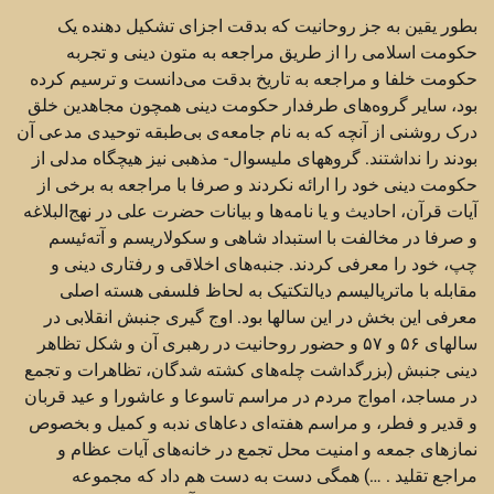
بطور یقین به جز روحانیت که بدقت اجزای تشکیل دهنده یک
حکومت اسلامی را از طریق مراجعه به متون دینی و تجربه
حکومت خلفا و مراجعه به تاریخ بدقت می‌دانست و ترسیم کرده
بود،‌ سایر گروه‌های طرفدار حکومت دینی همچون مجاهدین خلق
درک روشنی از آنچه که به نام جامعه‌ی بی‌طبقه توحیدی مدعی آن
بودند را نداشتند. گروههای ملیسوال- مذهبی نیز هیچگاه مدلی از
حکومت دینی خود را ارائه نکردند و صرفا با مراجعه به برخی از
آیات قرآن، احادیث و یا نامه‌ها و بیانات حضرت علی در نهج‌البلاغه
و صرفا در مخالفت با استبداد شاهی و سکولاریسم و آته‌ئیسم
چپ، خود را معرفی کردند. جنبه‌های اخلاقی و رفتاری دینی و
مقابله با ماتریالیسم دیالتکتیک به لحاظ فلسفی هسته اصلی
معرفی این بخش در این سالها بود. اوج گیری جنبش انقلابی در
سالهای ۵۶ و ۵۷ و حضور روحانیت در رهبری آن و شکل تظاهر
دینی جنبش (بزرگداشت چله‌های کشته شدگان، تظاهرات و تجمع
در مساجد، امواج مردم در مراسم تاسوعا و عاشورا و عید قربان
و قدیر و فطر، و مراسم هفته‌ای دعاهای ندبه و کمیل و بخصوص
نمازهای جمعه و امنیت محل تجمع در خانه‌های آیات عظام و
مراجع تقلید . …) همگی دست به دست هم داد که مجموعه