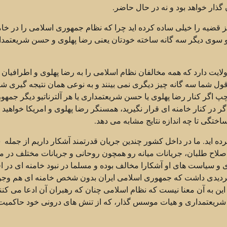
گذار خواهد بود و نه در حال حاضر.
یز قضیه را خیلی ساده کرده اید چرا که نظام جمهوری اسلامی را در خام
دو سوی دیگر سه گانه ساخته خودتان یعنی رضا پهلوی و حسن شریعتمد
یت دارد که همه مخالفان نظام اسلامی را به رضا پهلوی و اطرافیان ا
به قول شما سه گانه چیز دیگری نمی بینند و به نوعی همان نتیجه گیری شم
پ اگر کنار رضا پهلوی یا حسن شریعتمداری یا هر آلترناتیو دیگر جمهو
ر در کنار خامنه ای قرار نگیرید، همسنگر رضا پهلوی و امریکا خواهید ب
ختگی تا چه اندازه نتایج مشابه می دهد.
ده اید. ما در داخل کشور چندین جریان قدرتمند آشکار داریم از جمله 
اصلاح طلبان، جریانات میانه رو همچون روحانی و جریانات مختلف در م
ای و سیاست های او آشکارا مخالف بوده و مسلما در نبود خامنه ای در ا
تردیدی داشت که جمهوری اسلامی ایران بدون شخص خامنه ای هم وجو
 این به آن معنا نیست که نظام اسلامی چنان که رهبران آن ادعا می کنن
ن شریعتمداری و هیات موسس گذار، که از تنش های درونی خود حاکمیت