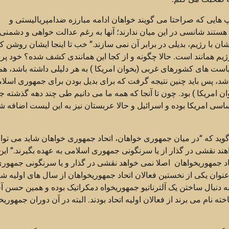
 هایی که صراحتا می گویند خواهان ادامه مبارزه ضدامپریالیستی و
) هستند شانسی در این میان ندارند؛ آنها به رغم عدالت خواهی و دشمنی 
 با رژیم، بدیلی در برابر آن نمی سازند.” خب تا اینجا ایشان روشن ک
رژیم همانند است. حالا چگونه و از کجا این همانندی کشف شده؟ خود 
است های کشورهای غربی (بخوان امریکا ) به هر دلیلی داشته باشد، هما
، پس باید چنین نتیجه گرفت که برای بدیل بودن برای جمهوری اسلامی
 امریکا ) بود. چون تا آنجا که همه ما می دانیم طی چند دهه گذشته 
سی امریکا بوده و اسرائیل و حالا عربستان نیز به این لیست اضافه ش
 گوید که “در میان جمهوری خواهان، اتحاد جمهوری خواهان شاید می تو
ند نقشی در گذار از یا سرنگونی جمهوری اسلامی به عهده بگیرند.” این
حاد جمهوریخواهان اصلا نمی خواهد نقشی در گذار و یا سرنگونی جمهور
نوان یکی از نخستین فعالان اتحاد جمهوریخواهان از سال های اولیه ش
ه دنبال ساختن یک آلترناتیو جمهوریخواه دمکراتیک بوده و همین حسن آ
 نام می برند از فعالان اولیه اتحاد بودند. البته در آن دوران جمهوری