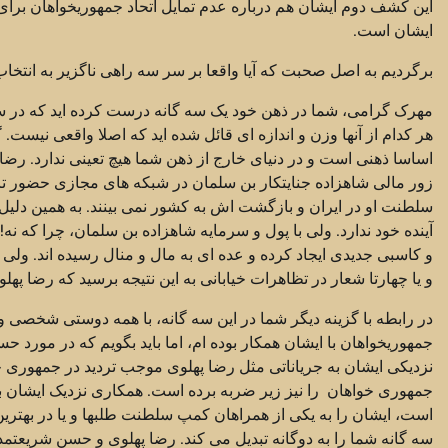
این کشف دوم ایشان هم درباره عدم تمایل اتحاد جمهوریخواهان برای گ
ایشان است.
برگردیم به اصل صحبت که آیا واقعا بر سر سه راهی ناگزیر به انتخ
مهرک گرامی، شما در ذهن خود یک سه گانه درست کرده اید که در سه
هر کدام از آنها وزن و اندازه ای قائل شده اید که اصلا واقعی نیست
اساسا ذهنی است و در دنیای خارج از ذهن شما هیچ تعینی ندارد. رضا
زور مالی شاهزاده جنایتکار بن سلمان در شبکه های مجازی حضور تازه
سلطنت او در ایران و بازگشت اش به کشور نمی بینند. به همین دلیل 
آینده خود ندارد. ولی با پول و سرمایه شاهزاده بن سلمان، چرا که نه
و کاسبی جدیدی ایجاد کرده و عده ای به مال و منال رسیده اند. ولی
و یا چهارتا شعار در تظاهرات خیابانی به این نتیجه برسید که رضا په
در رابطه با گزینه دیگر شما در این سه گانه، با همه دوستی شخصی و
جمهوریخواهان با ایشان همکار بوده ام، اما باید بگویم که در مورد 
نزدیکی ایشان به جریاناتی مثل رضا پهلوی موجب تردید در جمهوری 
جمهوری خواهان را نیز زیر ضربه برده است. همکاری نزدیک ایشان
است، ایشان را به یکی از همراهان کمپ سلطنت طلبها و یا در بهتری
سه گانه شما را به دوگانه تبدیل می کند. رضا پهلوی و حسن شریعتم