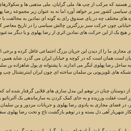
ر هستید که مرکب از چپ ها، ملی گرایان، ملی مذهبی ها و سکولارها
اسی کشور سر بر خواهد آورد اما نه به عنوان زیر مجموعه رضا پهل
ای مختلف چه در پای صندوق رای به گونه ای نمادین به مخالفت با خ
رات خیابانی چون حرکت سبز بزرگترین چالش سیاسی را در تاریخ معاصر 
هیچ یک از این حرکت های نمادین اثری از رضا پهلوی و یا دیگر مدعیو
مجازی ما را از دیدن این جریان بزرگ اجتماعی غافل کرده و برخی از
 جریان است همان است که در کوچه و خیابان ایران می گذرد. شاید همین 
 ساحل رضا پهلوی لنگر می اندازند. با پشتوانه ی پول شاهزاده بن سل
شبکه های تلویزیونی بن سلمان ساخته ای چون ایران اینترنشنال چپ 
از دوستان چنان در توهم این مدل سازی های قلابی گرفتار شده اند که 
است غفلت ورزیده و به جای کمک کردن به سازماندهی یک آلترناتیو و
ر، در فضای مجازی به پادوی رضا پهلوی و جریانات مزدور و بن سلمان
کار شهریار آهی دل بسته و در توهم بازگشت تاج و تخت رضا پهلوی س
پ از یک سو و گرایش آزادیخواهی و ملی گرایی از سوی دیگر دو عنصر