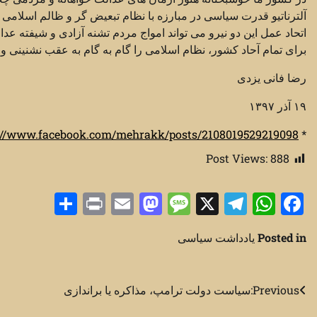
آلترناتیو قدرت سیاسی در مبارزه با نظام تبعیض گر و ظالم اسلامی 
اتحاد عمل این دو نیرو می تواند امواج مردم تشنه آزادی و شیفته عدال
برای تمام آحاد کشور، نظام اسلامی را گام به گام به عقب نشنینی و نه
رضا فانی یزدی
۱۹ آذر ۱۳۹۷
://www.facebook.com/mehrakk/posts/2108019529219098
*
Post Views:
888
Share
Print
Mastodon
Email
Message
Telegram
WhatsApp
Facebook
X
Posted in
یادداشت سیاسی
راهبری
Previous:
سیاست دولت ترامپ، مذاکره یا براندازی