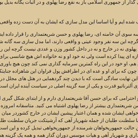
ذار از جمهوری اسلامی باز به نفع رضا پهلوی و در اثبات یگانه بدیل ب
اب شده ایم و آیا اساسا این مدل سازی که ایشان به آن دست زده واقع
 سوی آن خامنه ای، رضا پهلوی و حسن شریعتمداری را قرار داده اید 
. گرچه این سه نفر وجود عینی و واقعی دارند، اما مدل سازی سه گانه ش
 پهلوی نه در خارج و نه در داخل کشور وزن و عددی نیست گرچه این رو
 ای پیدا کرده است ولی نه خود او و نه خانواده اش هیچ شانسی برای 
هم، او خود در این راه کمترین سرمایه گذاری نمی کند چون هیچ باوری 
! چون که برای او و عده ای در اطرافش پول فراوان این شاهزاده جنایتکا
 این نهایت سادگی است که با دیدن چند گردهمایی در هتل های مجلل در 
لوی آلترناتیو قدرت و یکی از سه گزینه اصلی در سیاست آینده ایران اس
 احترامی که برای حسن آقا شریعتمداری دارم و از ابتدای شکل گیری ات
حسن شریعتمداری بیشتر از رضا پهلوی اشتباه می کنید. متاسفانه امروزه
خواهی ایشان شده و همان اعتبار پیشین ایشان در خارج کشوردر میان
 با سلطنت طلبان از جمله شهریار آهی که آرشیتکت جریان سلطنت طل
ن حالت جمهوریخواهان شرمنده از جمهوریخواهی تبدیل کرده و این است
داری و شهریار آهی و هیات موسس دوران گذار همه و همه یک گزینه هس