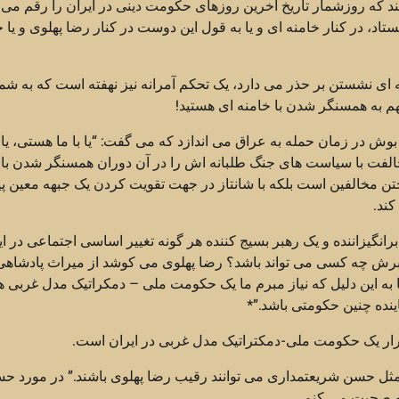
د که روزشمار تاریخ آخرین روزهای حکومت دینی در ایران را رقم می ز
 ایستاد، در کنار خامنه ای و یا به قول این دوست در کنار رضا پهلوی و یا
نه ای نشستن بر حذر می دارد، یک تحکم آمرانه نیز نهفته است که به شم
هم به همسنگر شدن با خامنه ای هستید!
ی بوش در زمان حمله به عراق می اندازد که می گفت: “یا با ما هستی، یا ب
مخالفت با سیاست های جنگ طلبانه اش را در آن دوران همسنگر شدن با
ن مخالفین است بلکه با شانتاز در جهت تقویت کردن یک جبهه معین 
کند.
نگیزاننده و یک رهبر بسیج کننده هر گونه تغییر اساسی اجتماعی در ای
رش چه کسی می تواند باشد؟ رضا پهلوی می کوشد از میراث پادشاهی
 به این دلیل که نیاز مبرم ما یک حکومت ملی – دمکراتیک مدل غربی ه
اینده چنین حکومتی باشد.”*
تقرار یک حکومت ملی-دمکتراتیک مدل غربی در ایران است.
مثل حسن شریعتمداری می توانند رقیب رضا پهلوی باشند.” در مورد ح
مه صحبت می کنم.