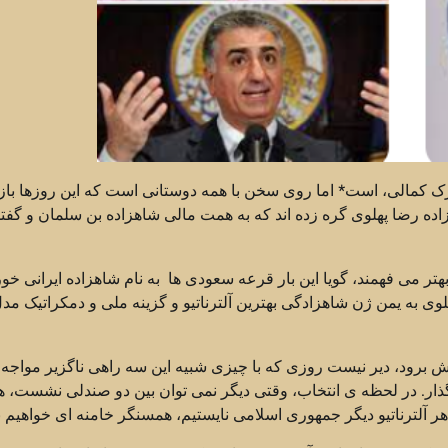
 کمالی، است* اما روی سخن با همه دوستانی است که این روزها باز
ده رضا پهلوی گره زده اند که به همت مالی شاهزاده بن سلمان و گفت
هتر می فهمند، گویا این بار قرعه سعودی ها به نام شاهزاده ایرانی خو
لوی به یمن ژن شاهزادگی بهترین آلترناتیو و گزینه ملی و دمکراتیک مد
برود، دیر نیست روزی که با چیزی شبیه این سه راهی ناگزیر مواجه 
گذار. در لحظه ی انتخاب، وقتی دیگر نمی توان بین دو صندلی نشست، 
ر آلترناتیو دیگر جمهوری اسلامی نایستیم، همسنگر خامنه ای خواهیم بو