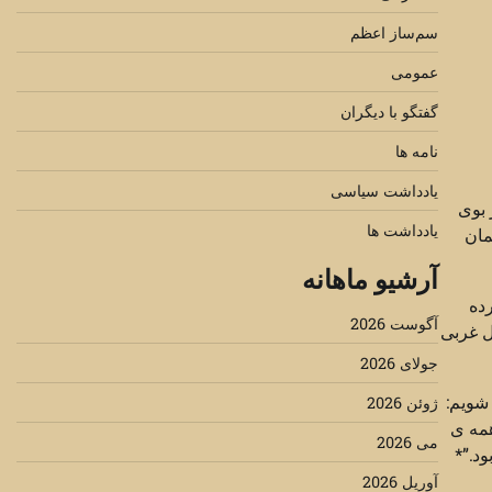
سم‌ساز اعظم
عمومی
گفتگو با دیگران
نامه ها
یادداشت سیاسی
 بوی
یادداشت ها
مان
آرشیو ماهانه
رده
آگوست 2026
ل غربی
جولای 2026
شویم:
ژوئن 2026
همه ی
می 2026
د.”*
آوریل 2026