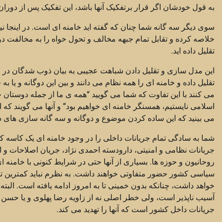
به قول خودشان اگر قرار برتفکیک آنها باشد، این تفکیک پس از دوران 
سوی دیگر سه گانه شما چنان که گفته اید خامنه ای است. در اینجا ن
خلاصه کرده و تقابل تمام جبهه مخالف و تحول خواه را به مخالفت 
تقلیل داده اید.
این مدل سازی و تقلیل دادن شباهت عجیبی به بیان ذوب شدگان در ولا
تقلیل داده و خامنه ای را همه نظام می دانند و بین این دوگانه و یا 
می کنند با این تفاوت که شما می گویید “همه ی ما از جمله دوستان چ
اسلامی نایستیم، همسنگر خامنه ای خواهیم بود” و آنها می گویند که اگ
می بینید که این ساده کردن موضوع و دوگانه و سه گانه سازی های سا
شما به سادگی تمام جریانات داخلی را در وجود خامنه ای یک کاسه کر
جریانات نظامی و امنیتی، دارودسته احمدی نژاد، جریان اصلاحات و 
روحانیون و حوزه ها. بسیاری از آنها حتی در شرایط کنونی با خامنه 
سیاسی کشور حضور متفاوتی خواهند داشت. به نظرم نباید کمترین 
خواهد داشت، چنانکه بدون خمینی تا به امروز ادامه یافته است. البته
آسیب ناپذیر است، ولی خطر اصلی نه از زاویه رضا پهلوی و یا حس
جریانات داخل کشور است که آنها را تهدید می کند.