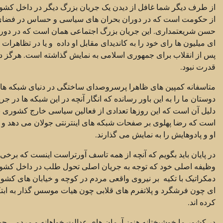
از طرف دیگر شما غافل از دیدن یک جریان بزرگ دیگر در داخل کشو
از حکومت است که در دوران بحران های سیاسی و حساس در فضای سی
حسن شریعتمداری. این جریان بزرگ اجتماعی همان است که در دوره ه
ای میلیون ها رای خود را به کاندیدای مقابل او داده و یا در تظاه
پس از انقلاب برای جمهوری اسلامی به نمایش گذاشته است. هرگز در 
قدرت نبود.
متاسفانه کمپین های ظاهرا پرسروصدای ساختگی در دنیای شبکه های 
دوستان ما را به این باور رسانده که انگار آنچه در این شبکه ها در
دلیل آن است که این روزها تعدادی از فعالین سیاسی خارج کشوری به
است که رضا پهلوی بر صفحات شبکه های اینترنتی جولان می دهد و 
او و پادوهایش را به نمایش می گذارند.
در پایان باید بگویم که آنچه از همه تاسف آورتراست اینست که برخی 
وظیفه اصلی خود که توجه به جریان اصلی تحول طلب در داخل کشور 
دمکراتیک با تکیه بر نیروی واقعی مردم در کوچه و خیابان های کشو
ای چون فرشگرد و پلاتفرم های قلابی چون هیات موسس گذار به ابت
کرده اند.
در کشور ما خوشبختانه هنوز آرمان های عدالت خواهانه و مردمی چ