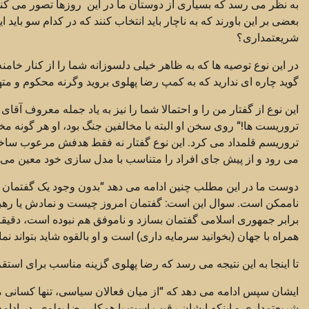
به نظر می رسد که بسیاری از دوستان ما در این روزها تصور می کنن
بعضی بر این باورند که به ناچار باید انتخاب کنند که در کدام سو باید
شریعتمداری؟
در این نوع توصیه ها که به ظاهر خیلی دلسوزانه شما را از کنار خام
گوید چاره ای ندارید که به کمپ رضا پهلوی بروید وگرنه محکوم و مت
این نوع از گفتار من را و احتمالا شما را نیز به یاد جمله معروف آقا
تروریست ها!” روی سخن او البته با مخالفین جنگ بود، او هر گونه 
تروریسم قلمداد می کرد. این نوع گفتار نه فقط هدفش مرعوب ساخت
می رود و از پیش جای افراد را متناسب با مدل سازی خود معین می 
دوست ما در این مطلب چنین ادامه می دهد “بدون وجود یک گفتمان برا
ناممکن است. سوال این است: گفتمان امروز چیست و نمادش یا رهب
برابر جمهوری اسلامی گفتمان بسازد و ناموفق هم نبوده است، دقیقا
همراه با جهان (بخوانید سرمایه داری) است و او بالقوه شاید بتواند نم
تا اینجا به این نتیجه می رسد که رضا پهلوی گزینه مناسب برای اس
ایشان سپس ادامه می دهد که “از میان فعالان سیاسی، تنها کسانی 
شریعتمداری و اینکه ایشان رقیب است یا همکار رضا پهلوی، در ادا