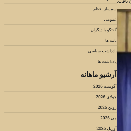
ن یافت.
سم‌ساز اعظم
عمومی
گفتگو با دیگران
نامه ها
یادداشت سیاسی
یادداشت ها
آرشیو ماهانه
آگوست 2026
جولای 2026
ژوئن 2026
می 2026
آوریل 2026