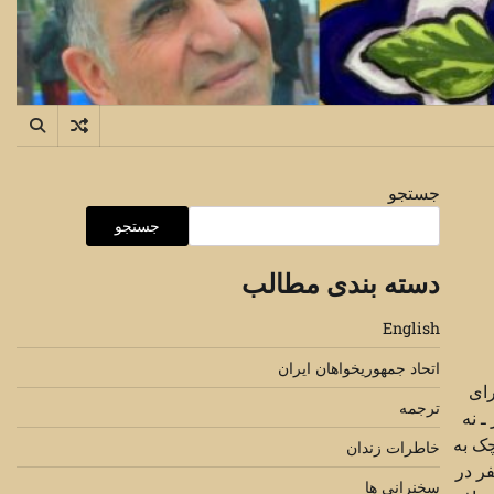
جستجو
جستجو
دسته بندی مطالب
English
اتحاد جمهوریخواهان ایران
 رای
ترجمه
ـ نه
چک به
خاطرات زندان
فر در
سخنرانی ها