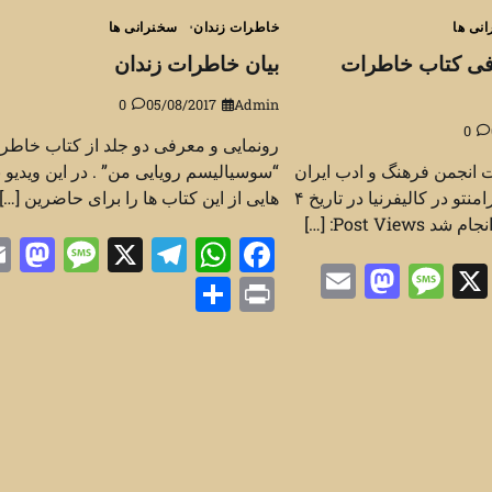
نی ها
خاطرات زندان
سخنرانی ها
فی کتاب خاطرات
بیان خاطرات زندان
0
05/08/2017
Admin
0
رونمایی و معرفی دو جلد از کتاب خاطر
 انجمن فرهنگ و ادب ایران
“سوسیالیسم رویایی من” . در این ویدیو
زمین در شهر ساکرامنتو در کالیفرنیا در تاریخ ۴
هایی از این کتاب ها را برای حاضرین […]
n
sage
Telegram
WhatsApp
Facebook
X
Mastodon
Email
Message
Telegra
Whats
Fac
X
Share
Print
Sh