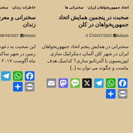
اتحاد جمهوریخواهان ایران
سخنرانی ها
خاطرات زندان
سخنرا
صحبت در پنجمین همایش اتحاد
سخنرانی و معر
جمهوریخواهان در کلن
زندان
08/04/2017
Admin
0
10/27/2012
Admin
سخنرانی در همایش پنجم اتحاد جمهوریخواهان
این صحبت به دعوت
ایران در شهر کلن آلمان, دمکراتیک سازی
اپوزیسیون یا آلترناتیو سازی؟ کدامیک هدف
ماه آگوست ۲۰۱۷ انجام شد Post Views: […]
ماست و چگونه می توان به […]
m
App
ebook
Mastodon
Email
Message
Telegram
WhatsApp
Facebook
X
are
Print
Share
Print