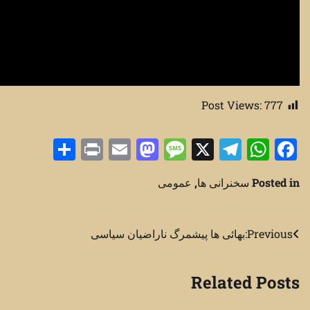
Post Views:
777
Share
Print
Mastodon
Email
Message
Telegram
WhatsApp
Facebook
X
Posted in
سخنرانی ها
,
عمومی
راهبری
Previous:
بهائی ها پیشمرگ ناراضیان سیاسی
نوشته
Related Posts