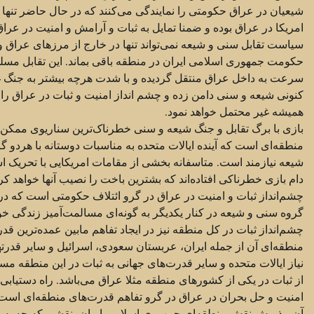
شیعیان در عراق حکومتی را نمایندگی می‌کنند که در حال حاضر تنها 
امریکا در عراق بوده و ضمنا تمایل به ثبات و آرامش و امنیت در عراق ر
سیاست تقابل سنی و شیعه نمی‌تواند تنها در خارج از مرزهای عراق و 
حکومت جمهوری اسلامی ایران در منطقه باقی بماند. این تقابل مسلم
سرعت به داخل عراق منتقل گردیده و با شدت هرچه بیشتر به جنگ
کنونی شیعه و سنی دامن زده و چشم انداز امنیت و ثبات در عراق را 
همیشه غیر محتمل خواهد نمود.
بازی با برگ تقابل و جنگ شیعه و سنی خطرناک‌ترین سناریوی ممکن 
منطقه‌ای است که آینده ایالات متحده به مناسبات دوستانه با هردو 
شیعه نیازمند است. متاسفانه بخشی از مقامات امریکایی با تحریک اس
دام بازی خطرناکی افتاده‌اند که بشترین باخت را نصیب آنها خواهد کرد
چشم‌انداز ثبات و امنیت در عراق در گرو ائتلاف حکومتی است که در 
گروه سنی و شیعه در کنار یکدیگر به گونه‌ای مسالمت‌آمیز زندگی خو
چشم‌انداز ثبات در کل منطقه نیز در ایجاد تفاهم مابین عمده‌ترین قد
منطقه‌ای آن از جمله ایران، عربستان سعودی، اسرائیل و سایر قدرت
نیاز ایالات متحده و سایر قدرت‌های جهانی به ثبات در این منطقه مسل
از ثبات در یکی از کشورهای منطقه مثلا عراق می‌باشد. راه دستیابی 
امنیت و حل بحران در عراق در گرو تفاهم قدرت‌های منطقه‌ای است
آن، پذیرش نقش منطقه‌ای جمهوری اسلامی ایران، نقشی که چه بسا ا