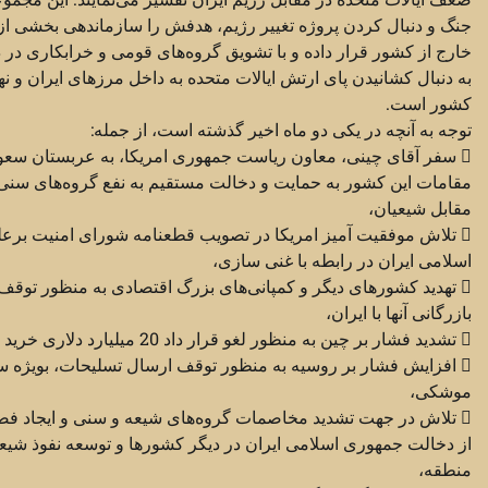
جنگ و دنبال کردن پروژه تغییر رژیم، هدفش را سازماندهی بخشی از 
خارج از کشور قرار داده و با تشویق گروه‌های قومی و خرابکاری در 
به دنبال کشانیدن پای ارتش ایالات متحده به داخل مرزهای ایران و نها
کشور است.
توجه به آنچه در یکی دو ماه اخیر گذشته است، از جمله:
 سفر آقای چینی، معاون ریاست جمهوری امریکا، به عربستان سعودی و تشویق
مقامات این کشور به حمایت و دخالت مستقیم به نفع گروه‌های سنی
مقابل شیعیان،
 تلاش موفقیت آمیز امریکا در تصویب قطعنامه شورای امنیت برعلیه جمهوری
اسلامی ایران در رابطه با غنی سازی،
 تهدید کشورهای دیگر و کمپانی‌های بزرگ اقتصادی به منظور توقف فعالیت‌های
بازرگانی آنها با ایران،
 تشدید فشار بر چین به منظور لغو قرار داد 20 میلیارد دلاری خرید گاز از ایران
 افزایش فشار بر روسیه به منظور توقف ارسال تسلیحات، بویژه سیستم دفاع ضد
موشکی،
 تلاش در جهت تشدید مخاصمات گروه‌های شیعه و سنی و ایجاد فضای وحشت
از دخالت جمهوری اسلامی ایران در دیگر کشورها و توسعه نفوذ شیعی
منطقه،