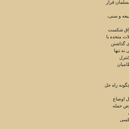
سلمان قرار
یعه و سنی،
عراق شکست
ت متحده با
ی گذاشتن
نه تنها
نترل
امیان
گونه راه حل
ل اوضاع
عرض حمله
 کسی