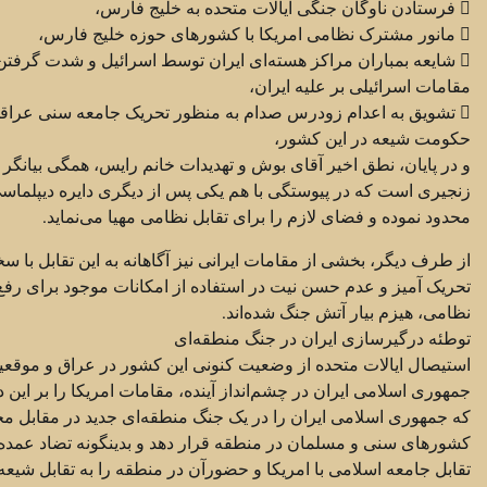
 فرستادن ناوگان جنگی ایالات متحده به خلیج فارس،
 مانور مشترک نظامی امریکا با کشورهای حوزه خلیج فارس،
 شایعه بمباران مراکز هسته‌ای ایران توسط اسرائیل و شدت گرفتن لحن گفتگوی
مقامات اسرائیلی بر علیه ایران،
 تشویق به اعدام زودرس صدام به منظور تحریک جامعه سنی عراقی بر علیه
حکومت شیعه در این کشور،
و در پایان، نطق اخیر آقای بوش و تهدیدات خانم رایس، همگی بیانگر 
زنجیری است که در پیوستگی با هم یکی پس از دیگری دایره دیپلماسی
محدود نموده و فضای لازم را برای تقابل نظامی مهیا می‌نماید.
از طرف دیگر، بخشی از مقامات ایرانی نیز آگاهانه به این تقابل با سخ
تحریک آمیز و عدم حسن نیت در استفاده از امکانات موجود برای رف
نظامی، هیزم بیار آتش جنگ شده‌اند.
توطئه درگیرسازی ایران در جنگ منطقه‌ای
استیصال ایالات متحده از وضعیت کنونی این کشور در عراق و موقعی
جمهوری اسلامی ایران در چشم‌انداز آینده، مقامات امریکا را بر این
که جمهوری اسلامی ایران را در یک جنگ منطقه‌ای جدید در مقابل م
کشورهای سنی و مسلمان در منطقه قرار دهد و بدینگونه تضاد عمده
تقابل جامعه اسلامی با امریکا و حضورآن در منطقه را به تقابل شیع