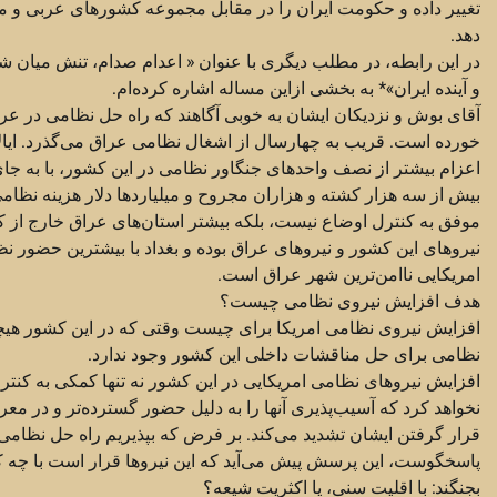
تغییر داده و حکومت ایران را در مقابل مجموعه کشورهای عربی و م
دهد.
در این رابطه، در مطلب دیگری با عنوان « اعدام صدام، تنش میان ش
و آینده ایران»* به بخشی ازاین مساله اشاره کرده‌ام.
آقای بوش و نزدیکان ایشان به خوبی آگاهند که راه حل نظامی در 
خورده است. قریب به چهارسال از اشغال نظامی عراق می‌گذرد. ایالا
اعزام بیشتر از نصف واحدهای جنگاور نظامی در این کشور، با به جا
بیش از سه هزار کشته و هزاران مجروح و میلیاردها دلار هزینه نظامی 
موفق به کنترل اوضاع نیست، بلکه بیشتر استان‌های عراق خارج از ک
نیروهای این کشور و نیروهای عراق بوده و بغداد با بیشترین حضور نظ
امریکایی ناامن‌ترین شهر عراق است.
هدف افزایش نیروی نظامی چیست؟
افزایش نیروی نظامی امریکا برای چیست وقتی که در این کشور هیچ
نظامی برای حل مناقشات داخلی این کشور وجود ندارد.
افزایش نیروهای نظامی امریکایی در این کشور نه تنها کمکی به کنتر
نخواهد کرد که آسیب‌پذیری آنها را به دلیل حضور گسترده‌تر و در م
قرار گرفتن ایشان تشدید می‌کند. بر فرض که بپذیریم راه حل نظامی
پاسخگوست، این پرسش پیش می‌آید که این نیروها قرار است با چه
بجنگند: با اقلیت سنی، یا اکثریت شیعه؟