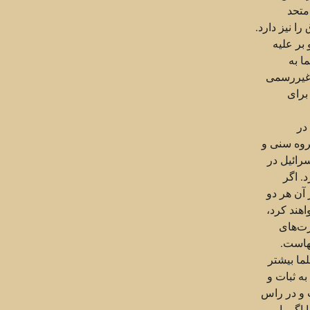
متحد
ا نیز دارد.
بر علیه
ا به
 غیررسمی
برای
در
گروه سنی و
رائیل در
. اگر
آن هر دو
اهند کرد،
رت‌های
هاست.
ما بیشتر
به ثبات و
 و در راس
گر با