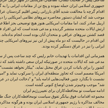
جمهوری اسلامی ایران حمله نموده و پنج تن از مقامات ایرانی را به گ
اقدام گرچه با مخالفت شدید آقای بارزانی رئیس اقلیم کردستان عرا
موجب شد که ایشان دستور محاصره نیروهای نظامی امریکایی را در
اربیل صادر کنند، اما مقامات امریکایی هنوز هیچ توضیحی بجز اطلاع
ارتش ایالات متحده منتشر گردیده و مدعی شده است که این افراد فع
قصد کشتن نیروهای عراقی و متحدان آنان بوده است انجام نداده‌اند.
این اقدام در حالیست که دو ماه پیش از این نیز نیروهای امریکایی چن
ایرانی را نیز در عراق دستگیر کرده بودند.
همزمانی این اقدامات با تهدیدات خانم رایس که چند ساعت پس از 
مدعی شد که ایالات متحده در صورتیکه ایران سعی داشته باشد که تل
کشور را برای باثبات کردن عراق مختل نماید، “بیکار نخواهد نشست” و 
امریکا مصمم است که تجاوز منطقه‌ای ایران را سرکوب نماید و “امری
نشست تا بگذارد چنین فعالیت‌هایی ادامه یابد” و “دخالت ایران در عر
شد” موجب وخیم‌تر شدن اوضاع کنونی گشته است.
ادامه سیاست نو محافظه‌کاران برای تغییررژیم ایران
مجموعه اقدامات فوق بیانگر تفوق سیاست نومحافظه‌کاران جنگ 
مخالف مذاکره با رژیم جمهوری اسلامی ایران بوده و هرگونه مذاکره با
ضعف ایالات متحده در مقابل رژیم ایران تفسیر می‌نمایند. این مجموع