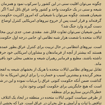
چگونه می‌توان اقلیت سنی در این کشور را سرکوب نمود و همزمان به
شیعه و سنی در یک حکومت واحد و کشور واحد عراق نائل آمد؟ اگر
شیعیان هستند، چگونه می‌توان با شیعیانی که امروز اکثریت حکومت ر
گرفته‌اند و قرار است پس از خروج نیروهای امریکایی کنترل اوضاع ع
دست گیرند وارد جنگ شد؟
مابین شیعیان نمی‌توان تفاوت قائل شد. مقتدی صدر، جدی ترین مخ
ایالات متحده با شصت هزار شبه نظامی او، حامی درجه اول حکومت
است. نیروهای انتظامی در حال تربیت برای کنترل عراق بطور عمده 
هستند که بیشتر از آنچه از فرماندهان و مشاوران امریکایی خود حر
داشته باشند، مطیع و فرمانبر رهبران شیعه و مذهبی محلی خود باقی
ماند.
تقابل نیروهای نظامی ایالات متحده با هریک از بخشهای شیعه به انفج
منجر گردیده و بیشترین آسیب و خسارت را برای ارتش امریکا به جا
گذاشت ضمن آنکه حکومت کنونی عراق را بی‌ثبات نموده و این در ش
است که هیچ جایگزینی برای حکومت کنونی وجود ندارد.
خطرناک‌ترین سناریو برای منطقه
از طرفی سیاست کنونی ایالات متحده در منطقه در ایجاد یک ائتلاف 
تناقض با ثبات و آرامش و حل بحران در عراق است. چرا که بخشی از