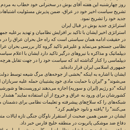
روز چهارشنبه این هفته آقای بوش در سخنرانی خود خطاب به مردم ا
تشریح سیاست اخیر خود در عراق، ضمن پذیرش مسئولیت اشتباهات 
جدید خود را تشریح نمود.
استراتژی جدید بوش در قبال ایران
استراتژی اخیر ایشان با تاکید بر افزایش نظامیان و تهدید برعلیه جم
در حقیقت ادامه همان سیاستی است که راه حل بحران عراق را در می
نظامی جستجو می‌نماید و علیرغم تاکید گروه کار بررسی بحران عراق
دیپلماتیک و مذاکره با نیروهای درگیر تاکید دارد ایشان با اعلام سیاست
دیپلماسی را کنار گذاشته اند که سیاست خود را در جهت تقابل هرچه ب
جمهوری اسلامی ایران قرار داده‌اند.
ایشان با اشاره به اینکه “بخشی از جوخه‌های مرگ شیعه توسط دولت
می‌شوند” و “ایران با حمایت مادی خود پشتیبان حمله علیه سربازان 
اینکه “دو رژیم (ایران و سوریه) اجازه می‌دهند تروریست‌ها و شورشی
کشورشان برای ورود به عراق و خروج از آن استفاده نمایند” هشدار دا
شبکه‌های را که سلاح‌های پیشرفته و تعلیمات نظامی برای دشمنان ما
می‌کنند” را “یافته و نابود خواهیم کرد.”
ایشان در ضمن همین صحبت از استقرار ناوگان جنگی تازه ایالات مت
دفاع ضد موشکی پاتریوت در منطقه خلیج فارس خبر داد.
ساعتی پیش از صحبت ایشان، نظامیان امریکایی در شهر اربیل عراق