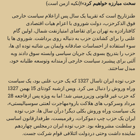
سخت مبارزه خواهیم کرد
»!(تکیه ازمن است)
طنزتاریخ است که تقریبا یک سال پس ازاعلام سیاست خارجی
فوق الذکرحزب، دولت شوروی با اعزام هیات اقتصادی
کافتارادزه به تهران برای تقاضای امتیازنفت شمال، اولین گام
علنی را برای کشاندن حزب به دنباله روی برداشت. شوروی ها با
سوء استفاده از احساسات صادقانه وایمان بی شائبه توده ای ها،
حزب را بتدریج بسوی یک جریان سیاسی وابسته سوق دادند وبه
آلتی برای پیشبرد سیاست خارجی آزمندانه وتوسعه طلبانه خود،
مبدل ساختند.
حزب توده ایران تاسال 1327 که یک حزب علنی بود، یک سیاست
وراه وروش را دنبال می کرد. وپس ازشبه کودتای 15 بهمن 1327
که حزب غیر قانونی وزیرزمینی شد؛ اما به ویژه پس ازفاجعه 28
مرداد وسرکوب های هلاکت بارو«مهاجرت لعنتی سوسیالیستی»،
یک سیاست وراه وروش بکلی دیگر! درآن سال ها، حزب توده
ایران یک حزب چپ دموکرات، رفرمیست، طرفدارقانون اساسی
و سلطنت مشروطه بود. حزب توده ایران درمجلس چهاردهم
نماینده داشت وحتی دردولت ائتلافی قوام شرکت جست.