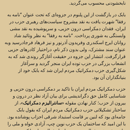
نابخشودنی محسوب می‌گردید.
بابک در بازگشت از این پلنوم در جزوه‌ای که تحت عنوان “نامه به
رفقا” شهرت یافت به نقد مشروح سیاست‌های رهبری حزب در
ایران، فقدان دمکراسی درون حزبی، و سرپوشیده به نقد مشی
وابستگی به شوری پرداخت. “نامه به رفقا” به نظر وتائید شاد
روانان ایرج اسکندری وفریدون آذرنور و نیز فرهاد فرجادرسید وبه
عنوان سند مشترک، ولی بدون ذکر نام، دراختیار کادرهای حزبی
قرارگرفت. انتشار این جزوه در حقیقت آغازگر روندی شد که به
انشعاب بزرگی در حزب توده ایران منجر گردید و سرآغاز
شکل‌گیری حزب دمکراتیک مردم ایران شد که بابک خود از
بنیانگذاران آن بود.
حزب دمکراتیک مردم ایران با تاکید بر دمکراسی درون حزبی و
شناسایی کامل حق دگراندیشی برای بیان آزاد نظر در درون و
بیرون از حزب؛ کنار نهادن مقوله «
سانترالیزم دمکراتیک
»، از
ساختار تشکیلاتی حزب دمکراتیک مردم ایران که بقول بابک
جامه‌ای بود که لنین بر قامت استبداد شرقی احزاب پوشانده بود.
با این امید که ساختمان یک حزب نوین چپ، آزادی خواه و ملی را