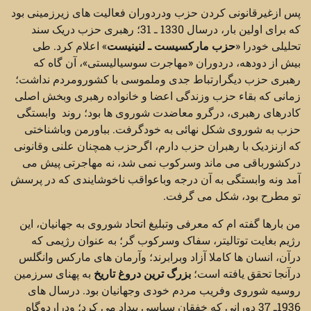
پس ازغیرقانونی کردن حزب ودردوران فعالیت های زیرزمینی بود
که برای اولین بار، درسال 1330 ـ 31؛ رهبری حزب دریک سند
تحلیلی خودرا «
حزب مارکسیست ـ لنینیست
» اعلام کرد. طی
بیش از دودهه، دردوران «مهاجرت سوسیالیستی»، آن گاه که
رهبری حزب دیگرارتباط جدی وملموسی با کشورومردم نداشت؛
زمانی که بقاء حزب وزندگی اعضا و خانواده رهبری وبخش اصلی
کادرهای رهبری، درگرو معاضدت شوروی ها بود؛ روند وابستگی
حزب به شوروی شکل نهائی به خودگرفت. بباورمن وباشناختی
که ازنزدیک با رهبران حزب دارم، اگرحزب همچنان علنی وقانونی
درکشورباقی می ماند وسرکوب نمی شد، نه مهاجرتی پیش می
آمد ونه وابستگی به آن درجه وباعواقب ناخوشایندی که در پرسش
تو مطرح بود، شکل می گرفت.
من بارها گفته ام که معرفی وتبلیغ اتحاد شوروی به جهانیان، این
رژیم بغایت توتالیتر، سفاک وسرکوب گر؛ به عنوان رژیمی که
درآن، انسان ها کاملا آزاد وبرابرند؛ وآرمان های مارکس وانگلس
درآنجا تحقق یافته است؛
بزرگ ترین دروغ تاریخ
به پهنای سرزمین
روسیه شوروی وفریب مردم خودی وجهانیان بود. درسال های
1936ـ 37 دورانی که خفقان سیاسی بیداد می کرد؛ ودراردوگاه