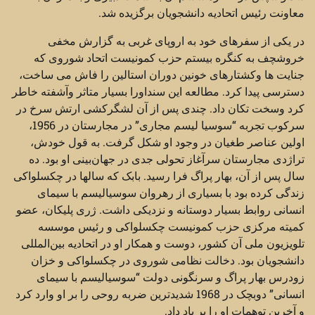
معاونت رئیس اتحادیه دانشجویان برگزیده شد.
در یکی از سفرهای خود به اروپای غربی به گزارش مخفی
خروشچف به کنگره بیستم حزب کمونیست اتحاد شوروی که
جنایت ها وکشتارهای خونین دوران استالین را فاش می ساخت،
دسترسی پیدا کرد. مطالعه این سنداورا بسیار متاثر وآشفته خاطر
کرد وسخت تکان داد. چندی پس از آن لشگرکشی ارتش سرخ در
سرکوب تجربه “سوسیا لیسم مجاری” در مجارستان در 1956،
اولین عناصر طغیان در وجود او شکل گرفت. به قول خودش،
تراژدی مجارستان سرآغاز تحولی جدی در جهان‌بینی او بود. ده
سال پس از آن، بهار پراگ فرا رسید. بابک که سالها در چکسلواکی
زندگی کرده بود با بسیاری از رهروان سوسیالیسم با سیمای
انسانی روابط بسیار دوستانه و نزدیکی داشت. ژری پلیکان، عضو
کمیته مرکزی حزب کمونیست چکسلواکی و رئیس موسسه
تلویزیون ملی آن کشور، دوست و همکار او در اتحادیه بین‌المللی
دانشجویان بود. دخالت نظامی شوروی در چکسلواکی و خزان
زودرس بهار پراگ و سرنگونی دولت “سوسیالیسم با سیمای
انسانی” دوبچک در 1968 شدیدترین ضربه روحی را بر او وارد کرد
و آخرین توهمات او را بر باد داد.