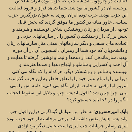
فعالیت در چارچوب اندیشه چپ که حزب توده ایران شاخص
برجسته آن در کشور ما بود شد. شما شاهد فراز و فرود فعالیت
این حزب بودید. حزب توده ایران روزی به عنوان بزرگترین حزب
سیاسی خاور میانه در کشور ما موفق گردید که بخش قابل
توجهی از مردان و زنان روشنفکر، شاعر، نویسنده و هنرمند و
بخش بزرگی از زحمتکشان کشور را در سازمانهای حزبی و
اتحادیه های صنفی و دیگر سازمانهای مدنی مثل سازمانهای زنان
و دانشجویان که خود شما از رهبران دانشجویی آن در آن دوره
بودید، سازماندهی کند. از دهخدا و نیما و نوشین گرفته تا هدایت و
آل احمد و کسرایی و شاملو و ابتهاج دهها و صدها هنرمند و
نویسنده و شاعر و روشنفکر دیگر، هرکدام را که نگاه می کنی
دورانی را یا تمام عمر خود را با تعلق خاطر به این حزب گذراندند.
امروز اما وقتی به جامعه ایران نگاه می کنی، ادامه اش را نمی
بینی. چرا چنین شد؟ افول اندیشه چپ و دلایل این سقوط اعجاب
انگیز را در کجا باید جستجو کرد؟
بابک امیرخسروی
: به نظر من عوامل گوناگونی دراین افول چپ
واند یشه هایش نفش داشته اند. برخی برخاسته از خود حزب توده
ایران وسایر جریانات چپ ایران است.عامل دیگرنبود آزادی