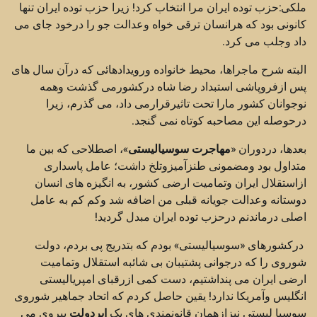
ملکی:حزب توده ایران مرا انتخاب کرد! زیرا حزب توده ایران تنها
کانونی بود که هرانسان ترقی خواه وعدالت جو را درخود جای می
داد وجلب می کرد.
البته شرح ماجراها، محیط خانواده ورویدادهائی که درآن سال های
پس ازفروپاشی استبداد رضا شاه درکشورمی گذشت وهمه
نوجوانان کشور مارا تحت تاثیرقرارمی داد، می گذرم، زیرا
درحوصله این مصاحبه کوتاه نمی گنجد.
بعدها، دردوران «
مهاجرت سوسیالیستی
»، اصطلاحی که بین ما
متداول بود ومضمونی طنزآمیزوتلخ داشت؛ عامل پاسداری
ازاستقلال ایران وتمامیت ارضی کشور، به انگیزه های انسان
دوستانه وعدالت جویانه قبلی من اضافه شد وکم کم به عامل
اصلی درماندنم درحزب توده ایران مبدل گردید!
درکشورهای «سوسیالیستی» بودم که بتدریج پی بردم، دولت
شوروی را که درجوانی پشتیبان بی شائبه استقلال وتمامیت
ارضی ایران می پنداشتیم، دست کمی ازرقبای امپریالیستی
انگلیس وآمریکا ندارد! یقین حاصل کردم که اتحاد جماهیر شوروی
سوسیا لیستی نیزازهمان قانونمندی های یک
ابردولت
پیروی می