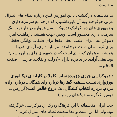
منداست.
ما متاسفانه درگذشته، بااین آموزش لنین درباره نظام های لیبرال
غربی خوگرفته وبه آن باورداشتیم، که درجوامع سرمایه داری
وجمهوری های دموکراتیک:«دموکراتیسم همواره درچارچوب تنگ
سرمایه داری محصور است. وبدین جهت همیشه درماهیت امر،
دموکرا سی برای اقلیت، یعنی فقط برای طبقات توانگر، فقط
برای ثروتمندان است. درجامعه سرمایه داری، آزادی تقریبا
همیشه به همان گونه ای است که درجمهوری های یونان باستان
بود.
یعنی آزادی برای برده داران
»(دولت وانقلاب. فارسی، صفحه
69)! و یا:
«
دموکراسی چیزی جزپرده ساتر، کاملا ریاکارانه ی دیکتاتوری
بورژوازی نیست …..همه گفتارها درباره رای همگانی، درباره اراده
مردم، درباره انتخاب کنندگان، یک دروغ خالص اند..
»(گزارش به
دومین کنگره سندیکاهای روسیه).
چپ ایران متاسفانه با این فرهنگ ودرک ازدموکراسی خوگرفته
بود. ولی آیا این است واقعا ماهیت نظام های لیبرال غربی؟