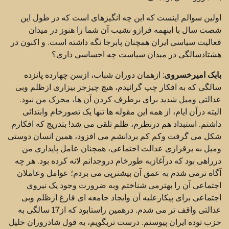
اولین سوالم اینست که این چه انگیزهای است که در طول این
شصت سال با اینهمه فرازو نشیب آن شما را هنوز در میدان
فعالیت سیاسی ایران همچنان پابرجا نگه داشته است. و اکنون در
هشتادسالگی در میدان سیاست چه احساسی داری؟
بابک امیرخسروی
: ازهمان دوران شباب، ازسن چهارده پانزده
سالگی که به افکار چپ گرائیدم، هیچ چیزجز بیزاری ازظلم وبی
عدالتی ومیل شدید برای برطرف کردن آن ها، محرک من نبود.
البته درآن ایام، از همه این مقوله ها تنها یک تصورخام وابتدائی
داشتم. استبداد هم درنظرم، ظلم تلقی می شد! بتدریج که افکارم
شکل می گرفت وکم کم بردانشم می افزود، همین انسان دوستی
ومیل به برقراری عدالت اجتماعی، همچنان عامل پایداری من
درراهی بود که درآغازبه طورخام دروجدانم لانه کرده بود. هر چه
آگاه ترمی شدم به عمق آن بیشترپی می بردم؛ عوامل وعاملان
اجتماعی آن را بهترمی شناختم وبه ضرورت وجود یک نیروی
اجتماعی برای پیکارعلیه آن وایجاد جامعه ای فارغ ازظلم وبی
عدالتی واقف تر می شدم. درهمین راستابود که از17 سالگی به
حزب توده ایران پیوستم. درست تربگویم، به قول شادروران خلیل