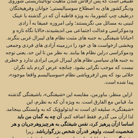
طبیعی است که پس ازفاش شدن ماهیت توتالیتاریستی شوروی
ودیگرکشور های به اصطلاح سوسیالیستی؛ جوانان وفرهیختگان
درطیف چپ کشورما، به ویژه قاطبه آن که در گذشته با عینک
لنینی به مسائل می نگریستند؛ ولی امروزه عمیقا به آ زادی
ودموکراسی وعدالت اجتماعی می اندیشیدند،حالابا نگاه تازه و
احیانابا شیفتگی به جنبه های مثبت نظام های لیبرال غربی بنگرند.
وبخشی ازخواست ها ی خود را درزمینه آزادی های فردی وجمعی
ودموکراسی دراین نظام ها بیابند. به نظر من تا این حد، یعنی توجه
به جنبه های سیاسی نظام های لیبرال غربی ایرادی ندارد و خطری
نیست که موجب نگرانی بشود. چنانچه عرض کردم باید نگران
خلائی بود که پس ازفروپاشی نظام «سوسیالیسم واقعا موجود»،
پیدا شده است.
ازاین منظر، بباورمن، مقایسه این «شیفتگی»، باشیفتگی گذشته
ما، قیاس مع الفارق است. به ویژه آن که به نظرم، این
«شیفتگی»، سلیقه ای است نه ایدئولوؤیک که به وابستگی بینجامد.
لذا ازآن می گذرم. فقط اضافه کنم،
آن چه به گمان من باید
اساسا ازآن پرهیز کرد، نفس شیفتگی به هرچیزوهرجریان و هر
شخصیت است، ولوهر قدرآن شخص بزرگوارباشد
. زیرا