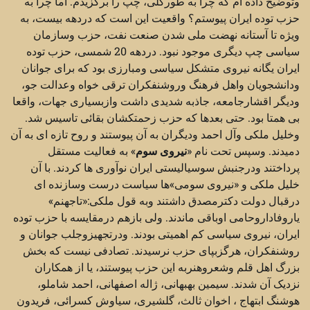
وتوضیح داده ام که چرا به طورکلی، چپ را برگزیدم. اما چرا به
حزب توده ایران پیوستم؟ واقعیت این است که دردهه بیست، به
ویژه تا آستانه نهضت ملی شدن صنعت نفت، حزب وسازمان
سیاسی چپ دیگری موجود نبود. دردهه 20 شمسی، حزب توده
ایران یگانه نیروی متشکل سیاسی ومبارزی بود که برای جوانان
ودانشجویان واهل فرهنگ وروشنفکران ترقی خواه وعدالت جو،
ودیگر اقشارجامعه، جاذبه شدیدی داشت وازبسیاری جهات، واقعا
بی همتا بود. حتی بعدها که حزب زحمتکشان بقائی تاسیس شد.
وخلیل ملکی وآل احمد ودیگران به آن پیوستند و روح تازه ای به آن
دمیدند. وسپس تحت نام «
نیروی سوم
» به فعالیت مستقل
پرداختند ودرجنبش سوسیالیستی ایران نوآوری ها کردند. با آن
خلیل ملکی و «نیروی سومی»ها سیاست درست وسازنده ای
درقبال دولت دکترمصدق داشتند وبه قول ملکی:«تاجهنم»
یاروفاداروحامی اوباقی ماندند. ولی بازهم درمقایسه با حزب توده
ایران، نیروی سیاسی کم اهمیتی بودند. ودرتجهیزوجلب جوانان و
روشنفکران، هرگزبپای حزب نرسیدند. تصادفی نیست که بخش
بزرگ اهل قلم وشعروهنربه این حزب پیوستند، یا از همکاران
نزدیک آن شدند. سیمین بهبهانی، ژاله اصفهانی، احمد شاملو،
هوشنگ ابتهاج ، اخوان ثالث، گلشیری، سیاوش کسرائی، فریدون