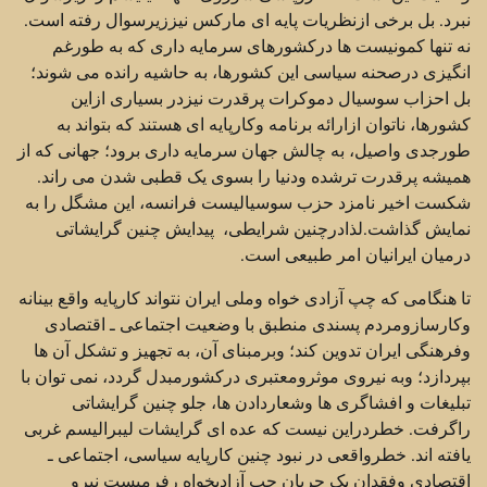
نبرد. بل برخی ازنظریات پایه ای مارکس نیززیرسوال رفته است.
نه تنها کمونیست ها درکشورهای سرمایه داری که به طورغم
انگیزی درصحنه سیاسی این کشورها، به حاشیه رانده می شوند؛
بل احزاب سوسیال دموکرات پرقدرت نیزدر بسیاری ازاین
کشورها، ناتوان ازارائه برنامه وکارپایه ای هستند که بتواند به
طورجدی واصیل، به چالش جهان سرمایه داری برود؛ جهانی که از
همیشه پرقدرت ترشده ودنیا را بسوی یک قطبی شدن می راند.
شکست اخیر نامزد حزب سوسیالیست فرانسه، این مشگل را به
نمایش گذاشت.لذادرچنین شرایطی، پیدایش چنین گرایشاتی
درمیان ایرانیان امر طبیعی است.
تا هنگامی که چپ آزادی خواه وملی ایران نتواند کارپایه واقع بینانه
وکارسازومردم پسندی منطبق با وضعیت اجتماعی ـ اقتصادی
وفرهنگی ایران تدوین کند؛ وبرمبنای آن، به تجهیز و تشکل آن ها
بپردازد؛ وبه نیروی موثرومعتبری درکشورمبدل گردد، نمی توان با
تبلیغات و افشاگری ها وشعاردادن ها، جلو چنین گرایشاتی
راگرفت. خطردراین نیست که عده ای گرایشات لیبرالیسم غربی
یافته اند. خطرواقعی در نبود چنین کارپایه سیاسی، اجتماعی ـ
اقتصادی وفقدان یک جریان چپ آزادیخواه رفرمیست نیرو