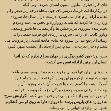
های کار اجباری، ملیون ملیون انسان شریف وبی گناه
دراثرکارطاقت فرسا، درسرمای چهل پنجاه درجه زیر صفر وکم
غذائی، آرام آرام جان می سپرد؛ درست درآن سال ها، سرودی
ورد زبان ها کردند که شبانه روزازرادیو پخش می شد ومردم
تخدیرشده شوروی نیزدرجشن ها وگردهمائی ها باشوروشعف
وباور کاذب، آن را می سرودند،ژرفای این فریب جمعی را می
رساند ! ترجیع بند این سرود که بیادم مانده است، زیراهروقت می
شنیدم دچار حیرت می شدم، پس ازتجلیل ازعظمت میهن کبیر،
چنین بود: «
من کشوردیگری در جهان سراغ ندارم که در آنجا
انسان این چنین آزادانه نفس می کشد
»!
چپ های ایران تنها قربانی وفریب خورده «سوسیالیسم واقعا
موجود» نبودند. ازکره وژاپن وچین گرفته تا اروپا وتمام قاره
آمریکا، همه جا کمونیست ها فریفته آن شدند وهزینه آن را
پرداختند. وقتی موریس تورزدبیرکل حزب کمونیست فرانسه
درنطق خود پس ازجنگ جهانی دوم فریاد می کشد:
اگرارتش سرخ
به دروازه های پاریس برسد ما دروازه هارا به روی او می گشائیم
،
عمق این تراژدی جهانی را می رساند.