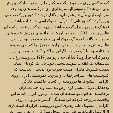
کرده، کمی روی موضوع مکث میکنم. طبق نظریه مارکس، پیش
بینی می شد که
سوسیالیسم پنداری
وی، درکشورهای پیشرفته
سرمایه داری وآن هم همزمان، ولااقل درچند کشور بزرگ صنعتی
پیروزگردد. کشورهائی که درآن ، دموکراسی جا افتاده باشد وبه
فرهنگ عمومی مبدل گردیده باشد! ولی نه درکشورعقب مانده ای
نظیرروسیه، با 80 درصد دهقان عقب مانده ی موژیک وتوده های
بیسواد وبیگانه با فرهنگ دموکراسی. چگونه ممکن بود ازدرون
نظام مبتنی بر جباریت آسیائی تزارها ومغول ها که طی سده ها
جاافتاده بود، با یک ضربت ناگهانی دراکتبر 1917 جامعه ای آزاد
ودموکرات فراروید؟ لذا آن چه درنوامبر 1917 درروسیه رخ داد،
متاسفانه یک انقلاب سوسیالیستی نبود. بل، یک کودتای نظامی
بدست بلشویک هابرای کسب قدرت بود. بدبختی آنجاست که
کمونیست های سراسرجهان، و نیزچپ کمونیستی ایران، روی
کارآمدن بلشویک ها درروسیه را کسب حاکمیت کارگران
ودهقانان دریک ششم کره ارض پنداشته وبه حمایت ازآن
برخاستند. به قول تو: شیفته آن شدند. درمورد ایران باید به این
واقعیت نیزتوجه کردکه این شیفتگی گسترده تربود. با روی
کارآمدن بلشویک هابه رهبری لنین درروسیه؛ قرارداد استعماری
1919وثوق الدوله به طورنهائی منحل شد؛ قرار دادها وامتیازات