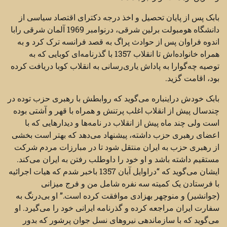
بابک پس از پایان تحصیل و اخذ درجه دکترای اقتصاد سیاسی از
دانشگاه هومبولت برلین شرقی، درنوامبر 1969 آلمان شرقی رابا
اندوه فراوان پس از حوادث پراگ به قصد فرانسه ترک کرد و به
همراه خانواده‌اش تا انقلاب 1357 با گذرنامه‌ای کوبایی که به
توصیه چه‌گوارا به پاداش یاری‌رسانی به انقلاب کوبا دریافت کرده
بود، اقامت گزید.
بابک خودش دراینباره می‌گوید که روابطش با رهبری حزب توده در
چندسال پیش از انقلاب اغلب پرتنش و همراه با قهر و آشتی بوده
است ولی چند ماه پیش از انقلاب در نامه‌ها و دیدارهایی که با
اعضای رهبری حزب داشته، پیشنهاد می‌دهد که بهتر است بخشی
از رهبری حزب به ایران منتقل شود تا در مبارزات مردم شرکت
مستقیم داشته باشد و او خود را داوطلب رفتن به ایران می‌کند.
ایشان می‌گوید که “دراوایل آبان 1357 باخبر شدم که هیات اجرائیه
با فرستادن یک کمیته سه نفره شامل من و فرج میزانی
(جوانشیر) و منوچهر بهزادی موافقت کرده است.” او بی‌درنگ به
سفارت ایران مراجعه کرده و گذرنامه ایرانی خود را می‌گیرد. او
می‌گوید که با سازماندهی نیروهای نسل جوان پرشور که بدور