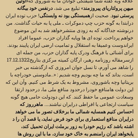
علاقه وبه گفته شما شیفتگی جوانان ما به شوروی که«
اولین
میهن پرولتاریای پیروزمند
» تبلیغ می شد،
درنفس خود بیگانه
پرستی نبود
. صحبت از
همبستگی بود نه وابستگی
! حزب توده ایران
درابتدا به گونه حزب چپ دموکرات ـ ملی پا به حیات گذاشت. من
درنوشته جداگانه که به زودی منتشرخواهد شد به این موضوع
خواهم پرداخت. توده ای ها وپایه گذاران حزب، عموما افراد
ایراندوست وعمیقا به استقلال و تمامیت ارضی ایران پایبند بودند.
برای آشنائی با فرهنگ ودرک پایه گذاران حزب، من جمله ای
ازسرمقاله روزنامه رهبر، ارگان کمیته مرکزی بتاریخ17.12.1322
را شاهد می آورم، تا نسل جوان امروزی که ازگذشته بی خبر
است، بداند که ما چه بودیم وچه شدیم : «..مادوستی خودراچه با
بریتانیا وچه باشوروی، مشروط به یک شرط می کنیم. وآن این که
این دولت هامنافع خودرا درحدود منافع ملی ما، درحدود ارتقا
وسعادت عمومی ما حفظ کنند. که این دودولت حامی هیچ گونه
سیاست ارتجاعی یا افراطی درایران نباشند….
ماهرروز که
احساس کنیم همسایه شمالی ما برخلاف تصور ما می خواهد
درایران منافع استعماری برای خود فرض نماید، یا قصد آن را د
اشته باشد که رژیم خودرا به زور برملت ایران تحمیل کند،
یابخواهد ایران رامنضم به خاک خود سازد، ما با این روش ها