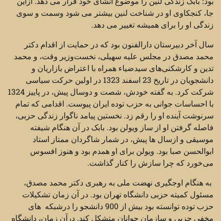
بود؛ بابک زندگی لنین را موضوع انشای خود قرار می دهد. ازاین
جا، کنجکاوی او در شناخت لنین بیشتر می شود وسمت و سوی
زندگی او را برای همیشه تغییر می دهد.
سال آخر دبیرستان دارالفنون بود که در حمایت از اقدام دکتر
محمد مصدق در مجلس علیه سهیلی، نخست‌وزیر وقت، و محمد
تدین و کارشکنی‌های سیدضیاء همراه با اعتراض بازاریان و
دانشجویان در تاریخ 23 اسفند 1323 در اولین حرکت سیاسی
شرکت کرد. به گفته خودش، شصت و دوسال پیش، در پاییز 1324
با احساسات جوانی به حزب توده ایران پیوست. اقدامی که تمام
سرنوشت آینده او را رقم زد. نخستین پیامد ناگوار زندگی حزبی،
فاصله گرفتن او از ساز ویولن بود. بابک در آن هنگام شیفته
موسیقی و ازسال ها پیش، در شمار شاگردان ممتاز استاد
ابوالحسن صبا بود. ویولن برای او همدم بود و هنوز افسوس
می‌خورد که چرا سازش را کنار گذاشت.
به هنگام اوجگیری نهضت ملی به رهبری دکتر محمد مصدق،
مسئول کمیته حزبی دانشگاه تهران بود. در آن زمان تشکیلات
حزب توده توانسته بود بیش از 900 دانشجو را درشبکه های
مخفی حزبی و سازمان جوانان متشکل کند. درآن زمان، دانشگاه