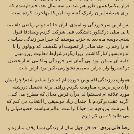
فرارمیکنم! همین طور هم شد. دو سه سال بعد، خبردارشدم که
برای همیشه ایران راترک گفته وبه آمریکا مهاجرت کرده است.
پس ازاین سرخوردگی وناامیدی، ازآن جا که دیپلم ریاضی داشتم،
با بی میلی درکنکور دانشگده فنی شرکت کردم وتصادفا قبول
شدم. دوسه ماه بعد به حزب پیوستم که سرا سر زندگی سیاسی
ام را رقم زد. چند سالی ازعضویت ام نگذشت که ویولون را با
اندوه بسیارکنارگذاشتم! زیرادیگردرشرایط فعالیت زیرزمینی
ادامه آن ممکن نبود. بی گمان سر خوردگی وناکامی ام ازتحصیل
درکنسرواتوار، دراین تصمیم دشواربی تاثیر نبود. ازاین بابت
همواره درزندگی افسوس خورده ام که چرا تسلیم شدم! چرا بیش
ازآن دربرابرپدرم مقاومت نکردم وراهی برای تحصیل دررشته
مورد علاقه ام نجستم! لذا درآن فرض محال که مطرح می کنی،
اگربه عقب برگردم با احتمال زیاد موسیقی را انتخاب می کنم که
با سرشت وروحیه من خوانا تراست. عالم سیاست خصوصیاتی را
می طلبد که من کم دارم.
رضا فانی یزدی
: حداقل چهل سال از زندگی شما وقف مبارزه و