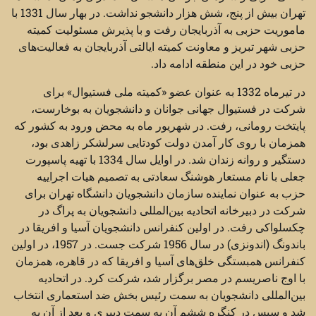
تهران بیش از پنج، شش هزار دانشجو نداشت. در بهار سال 1331 با
ماموریت حزبی به آذربایجان رفت و با پذیرش مسئولیت کمیته
حزبی شهر تبریز و معاونت کمیته ایالتی آذربایجان به فعالیت‌های
حزبی خود در این منطقه ادامه داد.
در تیرماه 1332 به عنوان عضو «کمیته ملی فستیوال» برای
شرکت در فستیوال جهانی جوانان و دانشجویان به بوخارست،
پایتخت رومانی، رفت. در شهریور ماه به محض ورود به کشور که
همزمان با روی کار آمدن دولت کودتایی سرلشکر زاهدی بود،
دستگیر و روانه زندان شد. در اوایل سال 1334 با تهیه پاسپورت
جعلی با نام مستعار هوشنگ سعادتی به تصمیم هیات اجراییه
حزب به عنوان نماینده سازمان دانشجویان دانشگاه تهران برای
شرکت در دبیرخانه اتحادیه بین‌المللی دانشجویان به پراگ در
چکسلواکی رفت. در اولین کنفرانس دانشجویان آسیا و افریقا در
باندونگ (اندونزی) در سال 1956 شرکت جست. در 1957، در اولین
کنفرانس همبستگی خلق‌های آسیا و افریقا که در قاهره، همزمان
با اوج ناصریسم در مصر برگزار شد
،
شرکت کرد. در اتحادیه
بین‌المللی دانشجویان به سمت رئیس بخش ضد استعماری انتخاب
شد و سپس در کنگره ششم آن به سمت دبیری و بعد از آن به