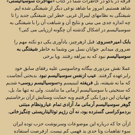
فرقه در باکو در خاطرات شما در کتاب «
مهاجرت سوسیالیستی
»
شاهد هستیم. امروز ما شاهد نوعی دیگر از شیفتگی شده ایم.
شیفتگی به نظامهای لیبرال غربی. خطر این شیفتگی جدید را تا
چه اندازه جدی می بینی و نتایج آن و شباهت آن را با شیفتگی به
سوسیالیسم در اشکال گذشته آن چگونه ارزیابی می کنی؟
بابک امیرخسروی
: قبل ازهرچیز، یادآوری یکی دو نکته مهم را
ضروری میدانم. جوانان نسل من وشما به خاطر
شیفتگی به
سوسیالیسم
نبود که به بیراهه رفتند. ویا برخی
عملا نقش مزدوری بیگانه وجاسوسی علیه رفقای سابق خود
رابرعهده گرفتند.
عیب ازنفس سوسیالیسم نبود
. بدبختی آنجاست
که ما نه شیفته، بل
فریفته
لنینیسم و«
سوسیالیسم روسی
» شدیم
که سنخیتی با سوسیالیسم آرمانی ما نداشت. ولی نه تنها ما، بل،
جهانیان این دورا یکی گرفتیم وبه حمایت وستایش ازآن برخاستیم.
گوهر سوسیالیسم آرمانی ما، آزادی تمام عیارونظام مبتنی
بردموکراسی گسترده بود، نه آن رژیم توتالیتاریستی چنگیزخانی.
ازآن جا که درباره این موضوعات وسرنوشت حزب توده ایران
سوء تفاهمات وتا حدی بد فهمی کم نیست. ازفرصت استفاده