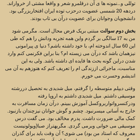
توللی و…نمونه ها ی آن درقلمرو شعر و واقعا مشتی از خرواراند.
دردهه 20 شمسی عضویت درحزب توده ایران افتخاربزرگی بود.
دانشجویان وجوانان برای عضویت درآن بی تاب بودند.
بخش دوم سوالت
مبتنی بریک فرض محال است. مگرمی شود
من به 17 سالگی بر گردم واین همه تجربه ودانش را هم که طی
این 60 سال اندوخته ام، با خود داشته باشم؟ دنیا ی پیرامونی
نیزهمان باشد که درآن می زیسته ام؟ بنا براین فکرنمی کنم وارد
شدن دراین گونه بحث ها فایده ای داشته باشد. ولی به این
مناسبت، ماجرائی اززندگی ام را تعریف کنم که هنوزهم به آن می
اندیشم وحسرت می خورم.
وقتی دیپلم متوسطه را گرفتم، میل شدیدی به تحصیل دررشته
موسیقی داشتم. میل شدیدی داشتم به اروپا رفته
ودرکنسرواتواربروکسل آموزش ببینم. درآن زمان مسافرت به
خارج به آسانی میسرنبود. چشم و گوش جوانان نیزچندان بازنبود.
کمک مالی ضرورت داشت. پدرم مخالف بود. می گفت درس
موسیقی می خوانی وبرمی گردی. مگربهتراز صبا(ویولونیست
معروف که استاد من بود) می شوی؟ آن وقت باید برای گذران