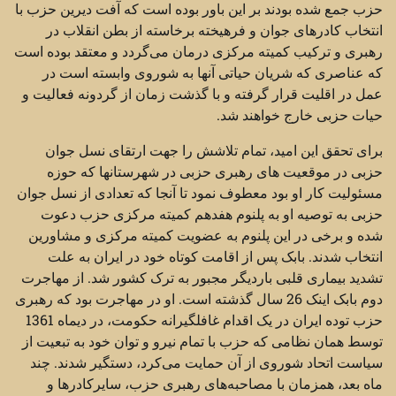
حزب جمع شده بودند بر این باور بوده است که آفت دیرین حزب با
انتخاب کادرهای جوان و فرهیخته برخاسته از بطن انقلاب در
رهبری و ترکیب کمیته مرکزی درمان می‌گردد و معتقد بوده است
که عناصری که شریان حیاتی آنها به شوروی وابسته است در
عمل در اقلیت قرار گرفته و با گذشت زمان از گردونه فعالیت و
حیات حزبی خارج خواهند شد.
برای تحقق این امید، تمام تلاشش را جهت ارتقای نسل جوان
حزبی در موقعیت های رهبری حزبی در شهرستانها که حوزه
مسئولیت کار او بود معطوف نمود تا آنجا که تعدادی از نسل جوان
حزبی به توصیه او به پلنوم هفدهم کمیته مرکزی حزب دعوت
شده و برخی در این پلنوم به عضویت کمیته مرکزی و مشاورین
انتخاب شدند. بابک پس از اقامت کوتاه خود در ایران به علت
تشدید بیماری قلبی باردیگر مجبور به ترک کشور شد. از مهاجرت
دوم بابک اینک 26 سال گذشته است. او در مهاجرت بود که رهبری
حزب توده ایران در یک اقدام غافلگیرانه حکومت، در دیماه 1361
توسط همان نظامی که حزب با تمام نیرو و توان خود به تبعیت از
سیاست اتحاد شوروی از آن حمایت می‌کرد، دستگیر شدند. چند
ماه بعد، همزمان با مصاحبه‌های رهبری حزب، سایرکادرها و