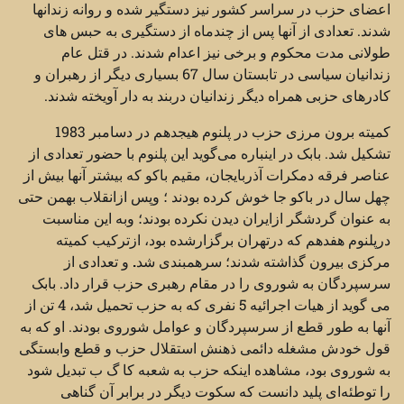
اعضای حزب در سراسر کشور نیز دستگیر شده و روانه زندانها
شدند. تعدادی از آنها پس از چندماه از دستگیری به حبس ‌های
طولانی مدت محکوم و برخی نیز اعدام شدند. در قتل عام
زندانیان سیاسی در تابستان سال 67 بسیاری دیگر از رهبران و
کادرهای حزبی همراه دیگر زندانیان دربند به دار آویخته شدند.
کمیته برون مرزی حزب در پلنوم هیجدهم در دسامبر 1983
تشکیل شد. بابک در اینباره می‌گوید این پلنوم با حضور تعدادی از
عناصر فرقه دمکرات آذربایجان، مقیم باکو که بیشتر آنها بیش از
چهل سال در باکو جا خوش کرده بودند ؛ وپس ازانقلاب بهمن حتی
به عنوان گردشگر ازایران دیدن نکرده بودند؛ وبه این مناسبت
درپلنوم هفدهم که درتهران برگزارشده بود، ازترکیب کمیته
مرکزی بیرون گذاشته شدند؛ سرهمبندی شد
.
و تعدادی از
سرسپردگان به شوروی را در مقام رهبری حزب قرار داد. بابک
می گوید از هیات اجرائیه 5 نفری که به حزب تحمیل شد، 4 تن از
آنها به طور قطع از سرسپردگان و عوامل شوروی بودند. او که به
قول خودش مشغله دائمی ذهنش استقلال حزب و قطع وابستگی
به شوروی بود، مشاهده اینکه حزب به شعبه کا گ ب تبدیل شود
را توطئه‌ای پلید دانست که سکوت دیگر در برابر آن گناهی