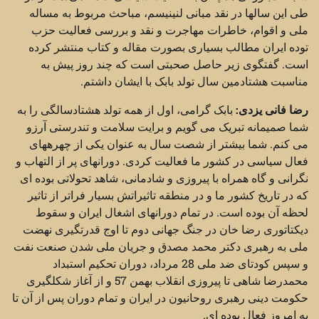
طی این سالها در نقد مبانی لنینیسم، مباحث مربوط به مساله
ملی و اقوام، خاطرات مهاجرت و نقد و بررسی فعالیت حزب
توده ایران مطالب بسیاری بصورت مقاله و کتاب منتشر کرده
است. گفتگوی زیر حاصل صحبتی است که چند روز پیش به
مناسبت هشتادمین سال تولد بابک با ایشان داشتم.
رضا فانی یزدی:
بابک گرامی، اول از همه تولد هشتادسالگی را به
شما صمیمانه تبریک می گویم و برایت سلامت و تندرستی آرزو
می کنم. شما بیشتر از شصت سال به عنوان یکی از چهرههای
فعال سیاسی در کشور ما فعالیت کردی. دورانهای پر از التهاب و
نگرانی و گاه همراه با پیروزی و شادمانی، شاهد تحولاتی بوده ای
که در تاریخ کشور ما و در منطقه تاثیراتش بسیار فراتر از تاثیر
لحظه آن بوده است. در تمام دورانهای اشغال ایران و سقوط
دیکتاتوری رضا خان در جنگ جهانی دوم تا اوج قدرتگیری نهضت
ملی به رهبری دکتر محمد مصدق و جریان ملی شدن صنعت نفت
و سپس کودتای ضد ملی 28 مرداد، دوران تحکیم استبداد
محمدرضا شاهی تا پیروزی انقلاب بهمن 57 و از آغاز شکلگیری
حکومت دینی رهبری روحانیون در ایران و تمام دوران پس از آن تا
به امروز فعال بوده ای.