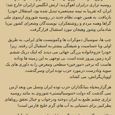
روسیه تزاری درایران لغوگردید؛ ارتش انگلیس ازایران خارج شد؛
ایران که تقریبا به نیمه مستعمره تبدیل شده بود، استقلال خودرا
بازیافت. به همین جهت نظام جدید در روسیه شوروی ازسوی ملی
گراها وهمه مردم و روشنفکران، نویسندگان وشعرای کشور نیزبا
شادمانی وشور وهیجان مورد استقبال قرارگرفت.
چپ ها، سوسیال دموکرات ها وکمونیست های ایرانی، به طریق
اولی وبا حساسیت و شیفتگی بیشتر،به استقبال آن رفتند. زیرا
خودرا جزوخانواده بزرگی جهانی می دیدند که اینک دریک ششم
کره زمین پیروز شده است. بی توجهی به این زمینه ها وداده
هاست که برخی «مورخین» سطحی ومغرض را به داوری های یک
سویه ونادرست درمورد حزب توده ایران وسرگذشت
اووبازیگرانش، می کشاند.
هرگزازمخیله بنیانگذاران حزب توده ایران ونسل من وبعد ازمن
نمی گذشت که دولت «سوسیالیستی» شوروی به مانند روسیه
تزاری چشم طمع به ایران دوخته ودرخواب و خیال تحقق رویاهای
پطرکبیر برای دستیابی به آب های گرم خلیج فارس است!