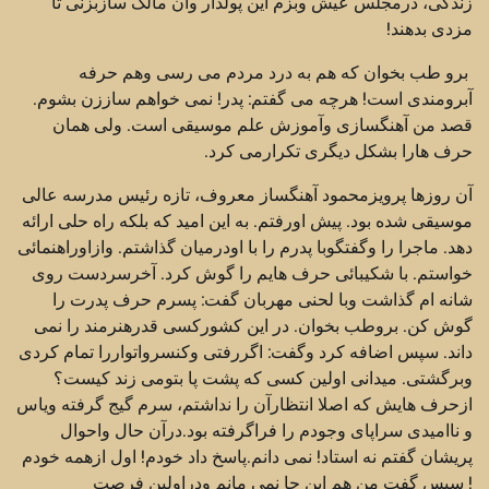
زندگی، درمجلس عیش وبزم این پولدار وآن مالک سازبزنی تا
مزدی بدهند!
برو طب بخوان که هم به درد مردم می رسی وهم حرفه
آبرومندی است! هرچه می گفتم: پدر! نمی خواهم ساززن بشوم.
قصد من آهنگسازی وآموزش علم موسیقی است. ولی همان
حرف هارا بشکل دیگری تکرارمی کرد.
آن روزها پرویزمحمود آهنگساز معروف، تازه رئیس مدرسه عالی
موسیقی شده بود. پیش اورفتم. به این امید که بلکه راه حلی ارائه
دهد. ماجرا را وگفتگوبا پدرم را با اودرمیان گذاشتم. وازاوراهنمائی
خواستم. با شکیبائی حرف هایم را گوش کرد. آخرسردست روی
شانه ام گذاشت وبا لحنی مهربان گفت: پسرم حرف پدرت را
گوش کن. بروطب بخوان. در این کشورکسی قدرهنرمند را نمی
داند. سپس اضافه کرد وگفت: اگررفتی وکنسرواتواررا تمام کردی
وبرگشتی. میدانی اولین کسی که پشت پا بتومی زند کیست؟
ازحرف هایش که اصلا انتظارآن را نداشتم، سرم گیج گرفته ویاس
و ناامیدی سراپای وجودم را فراگرفته بود.درآن حال واحوال
پریشان گفتم نه استاد! نمی دانم.پاسخ داد خودم! اول ازهمه خودم
! سپس گفت من هم این جا نمی مانم ودراولین فرصت