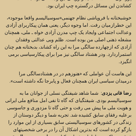
کشاندن این مسائل درگستره چپ ایران بود.
خوشبختانه با فروپاشی نظام جهنمی«سوسیالیسم واقعا موجود»،
این خطرازمیان رفت. اما وجوه دیگر، یعنی همان پیکاربرای آزادی
وعدالت اجتماعی وایجاد یک چپ مدرن آزادی خواه ـ ملی، همچنان
مشغله ذهنی اصلی من بوده است. ظلم وبی عدالتی وفقدان
آزادی که ازچهارده سالگی مرا به این راه کشاند، بدبختانه هم چنان
استمراردارد. ودر هشتاد سالگی نیز مرا برای پیکارسیاسی برمی
انگیزد.
این هاست آن عواملی که «هنوزهم در در هشتادسالگی مرا
درمیدان سیاسی ایران همچنان فعال و پابرجا نگه داشته است».
رضا فانی یزدی
: شما شاهد شیفتگی نسلی از جوانان ما به
سوسیالیسم بودی. شیفتگیای که گاه تا نفی امل منافع ملی ایرانی
و هویت ملی ما پیش می رفت و حتی گاه تا مزدوری و جاسوسی
برعلیه رفقای سابق کشیده شد. تجربه شما و دیگر دوستان از
زندگی در کشورهای سوسیالیستی سابق بسیاری از این موارد را
بازگو کرده است که بدترین اشکال آن را در برخی شخصیتهای