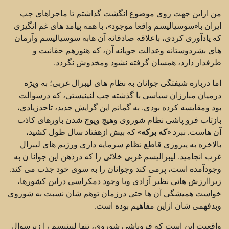
من ازاین جهت روی موضوع انگشت گذاشتم تا ماجراهای چپ
ایران با«سوسیالیسم واقعا موجود»، با همه پیامد های غم انگیزی
که یادآوری کردی، باعلاقه صادقانه آن هابه سوسیالیسم وآرمان
های بشردوستانه وعدالت جویانه آن، که هنوزهم حقانیت و
طرفدار دارد، همسان گرفته نشود ومخدوش نگردد.
اما درباره شیفتگی جوانان به نظام های لیبرال غربی؛ به ویژه
درمیان مبارزان سیاسی با گذشته چپ لنینیستی، که درسوالت
بود ومقایسه کرده بودی. به گمانم این گرایش جدید، تاحدزیادی،
بازتاب فرو پاشی نظام شوروی وهیچ وپوچ شدن باورهای کاذب
آن هاست. نبرد «
که برکه
» که بیش ازهفتاد سال طول کشید،
بالاخره به پیروزی قاطع نظام سرمایه داری ورژیم های لیبرال
غرب انجامید. لیبرالیسم غربی خلائی را که درذهن این جوانا ن به
وجودآمده است، پرمی کند وجوانان را به سوی خود جذب می کند.
زیراارزش هائی نظیر آزادی ویا وجود دمکراسی دراین کشورها،
خواست همیشگی آن ها حتی درزمان توهم شان نسبت به شوروی
وبدفهمی شان ازاین مفاهیم بوده است.
واقعیت این است که فروپاشی شوروی، تنها لنینیسم را زیرسوال