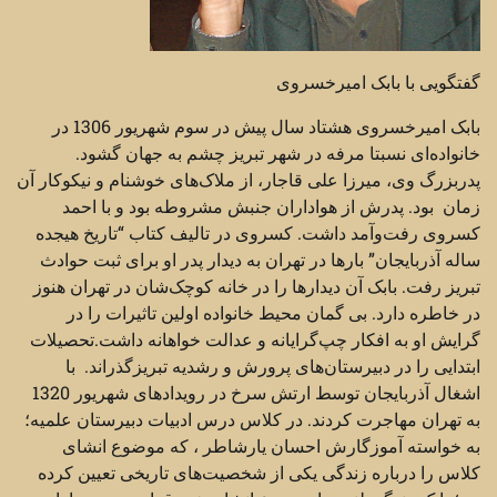
گفتگویی با بابک امیرخسروی
بابک امیرخسروی هشتاد سال پیش در سوم شهریور 1306 در
خانواده‌ای نسبتا مرفه در شهر تبریز چشم به جهان گشود.
پدربزرگ وی، میرزا علی قاجار، از ملاک‌های خوشنام و نیکوکار آن
زمان بود. پدرش از هواداران جنبش مشروطه بود و با احمد
کسروی رفت‌وآمد داشت. کسروی در تالیف کتاب “تاریخ هیجده
ساله آذربایجان” بارها در تهران به دیدار پدر او برای ثبت حوادث
تبریز رفت. بابک آن دیدارها را در خانه کوچک‌شان در تهران هنوز
در خاطره دارد. بی گمان محیط خانواده اولین تاثیرات را در
گرایش او به افکار چپ‌گرایانه و عدالت خواهانه داشت.تحصیلات
ابتدایی را در دبیرستان‌های پرورش و رشدیه تبریزگذراند. با
اشغال آذربایجان توسط ارتش سرخ در رویدادهای شهریور 1320
به تهران مهاجرت کردند. در کلاس درس ادبیات دبیرستان علمیه؛
به خواسته آموزگارش احسان یارشاطر ، که موضوع انشای
کلاس را درباره زندگی یکی از شخصیت‌های تاریخی تعیین کرده