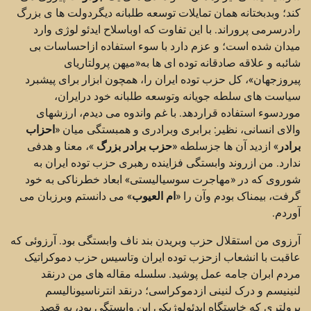
کند؛ وبدبختانه همان تمایلات توسعه طلبانه دیگردولت ها ی بزرگ
رادرسرمی پروراند. با این تفاوت که اوباسلاح ایدئو لوژی وارد
میدان شده است؛ و عزم دارد با سوء استفاده ازاحساسات بی
شائبه و علاقه صادقانه توده ای ها به«میهن پرولتاریای
پیروزجهان»، کل حزب توده ایران را، همچون ابزار برای پیشبرد
سیاست های سلطه جویانه وتوسعه طلبانه خود درایران،
موردسوء استفاده قراردهد. با غم واندوه می دیدم، ارزشهای
والای انسانی، نظیر: برابری وبرادری و همبستگی میان «
احزاب
برادر
» ازدید آن ها جزسلطه «
حزب برادر بزرگ
»، معنا و هدفی
ندارد. من ازروند وابستگی فزاینده رهبری حزب توده ایران به
شوروی که در «مهاجرت سوسیالیستی» ابعاد خطرناکی به خود
گرفت، بیمناک بودم وآن را «
ام العیوب
» می دانستم وبرزبان می
آوردم.
آرزوی من استقلال حزب وبریدن بند ناف وابستگی بود. آرزوئی که
عاقبت با انشعاب ازحزب توده ایران وتاسیس حزب دموکراتیک
مردم ابران جامه عمل پوشید. سلسله مقاله های من درنقد
لنینیسم و درک لنینی ازدموکراسی؛ درنقد انترناسیونالیسم
پرولتری که خاستگاه ایدئولوژیکی این وابستگی بود، به قصد