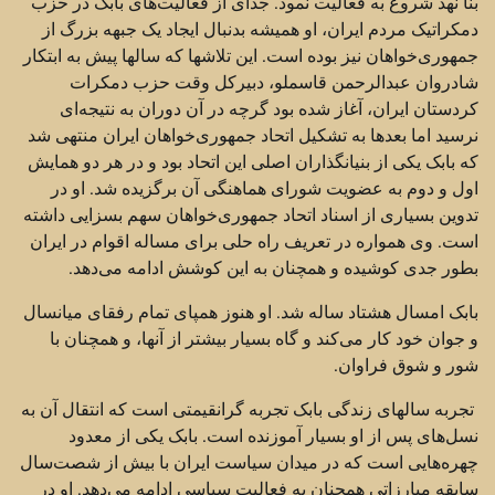
بنا نهد شروع به فعالیت نمود. جدای از فعالیت‌های بابک در حزب
دمکراتیک مردم ایران، او همیشه بدنبال ایجاد یک جبهه بزرگ از
جمهوری‌خواهان نیز بوده است. این تلاشها که سالها پیش به ابتکار
شادروان عبدالرحمن قاسملو، دبیرکل وقت حزب دمکرات
کردستان ایران، آغاز شده بود گرچه در آن دوران به نتیجه‌ای
نرسید اما بعدها به تشکیل اتحاد جمهوری‌خواهان ایران منتهی شد
که بابک یکی از بنیانگذاران اصلی این اتحاد بود و در هر دو همایش
اول و دوم به عضویت شورای هماهنگی آن برگزیده شد. او در
تدوین بسیاری از اسناد اتحاد جمهوری‌خواهان سهم بسزایی داشته
است. وی همواره در تعریف راه حلی برای مساله اقوام در ایران
بطور جدی کوشیده و همچنان به این کوشش ادامه می‌دهد.
بابک امسال هشتاد ساله شد. او هنوز همپای تمام رفقای میانسال
و جوان خود کار می‌کند و گاه بسیار بیشتر از آنها، و همچنان با
شور و شوق فراوان.
تجربه سالهای زندگی بابک تجربه گرانقیمتی است که انتقال آن به
نسل‌های پس از او بسیار آموزنده است. بابک یکی از معدود
چهره‌هایی است که در میدان سیاست ایران با بیش از شصت‌سال
سابقه مبارزاتی همچنان به فعالیت سیاسی ادامه می‌دهد. او در