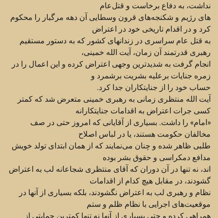
نداشت، به دفاع برخاست و قتل‌‌عام
های رژیم و شکنجه‌های قرون وسطایی آن دهه مرگبار را ‏محکوم
کرد و در اقدام تاریخی خود در اعتراض
به قتل عام سراسری در زندانهای کشور که به دستور مستقیم
‏رهبری قدرتمند آن زمان، آیت الله خمینی،
انجام گرفت به شدیدترین وجهی اعتراض کرده و این اعمال را در
‏زمره جنایات برعلیه بشریت برشمرد و
حساب خود را از جنایتکاران جدا کرد.‏
آیت الله منتظری زمانی به رهبری خمینی متعرض شد که کمتر
کسی جرات اعتراض به اقدامات جنایتکارانه
‏‏«امام» را داشت. بسیاری از آقایانی که امروز حتی در صف
مخالفان حکومت هستند، یا در لباس اصلاح
طلبی ‏ظاهر شده و چنان می‌نمایند که از همان ابتدای تولد خویش
مدافع دمکراسی و حقوق بشر بوده
اند، نه تنها در آن ‏دوران که آقای منتظری شجاعانه لب به اعتراض
گشودند، در مقابل هیچ کدام از اقدامات
نظام و رهبری لب به ‏اعتراض نگشودند، بلکه بسیاری از آنها در
موقعیت‌های اجرایی با نظام ظلم و ستم
همراهی کرده و حتی بسیاری ‏از آنها نه تنها کمترین حمایتی از