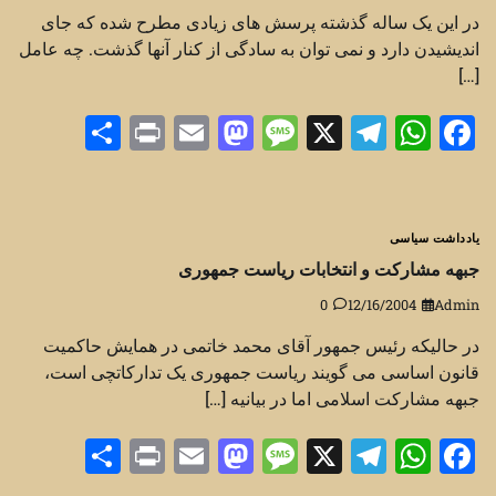
در این یک ساله گذشته پرسش های زیادی مطرح شده که جای
اندیشیدن دارد و نمی توان به سادگی از کنار آنها گذشت. چه عامل
[…]
Share
Print
Mastodon
Email
Message
Telegram
WhatsApp
Facebook
X
یادداشت سیاسی
جبهه مشارکت و انتخابات ریاست جمهوری
0
12/16/2004
Admin
در حالیکه رئیس جمهور آقای محمد خاتمی در همایش حاکمیت
قانون اساسی می گویند ریاست جمهوری یک تدارکاتچی است،
جبهه مشارکت اسلامی اما در بیانیه […]
Share
Print
Mastodon
Email
Message
Telegram
WhatsApp
Facebook
X