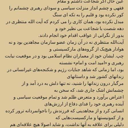
عین حال اگر شجاعت داشتم و مقام
فقهی و چشم انداز منزلت سیاسی و سودای رهبری ‏چشمانم را
کور نکرده بود و قلبم را به تکه ای سنگ
مبدل نکرده بود، همان کاری را می کردم که آیت الله ‏منتظری در
دهه شصت با شجاعت بی نظیر خود و
بدور از نگرانی از عواقب اقدام خود انجام دادند.‏
آیت‌الله منتظری نه در آن زمان عضو سازمان مجاهدین بود و نه
هوادار هیچ‌یک از گروه‌های مارکسیستی و
چپ. ‏ایشان خود از معماران نظام اسلامی بود و در موقعیت نیابت
رهبری و «امید امت و امام» نشسته
بود، اما زمانی ‏که شاهد جنایات رژیم و شکنجه‌های غیرانسانی در
زندانهای کشور شد و داستانهای
مرگبار درون زندانها را شنید،‌ ‏نه تنها دلش به درد آمد و از
چشمانش اشک جاری شد، که سخن به
اعتراض برآورد و متعرض ظلم شد و تمام ‏موقعیت سیاسی و
آینده رهبری خود را فدای دفاع از ارزش‌های
انسانی کرد و از مجاهدینی که فرزندش را ‏ناجوانمردانه ترور کرده
و از کمونیستها و مارکسیست‌هایی که
دلیلی برای علاقه به آنها نداشت، و شاید اصولا ‏هیچ علاقه‌ای هم